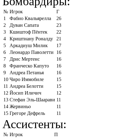
Бомбардиры:
№
Игрок
Г
1
Фабио Квальярелла
26
2
Дуван Сапата
23
3
Кшиштоф Пёнтек
22
4
Криштиану Роналду
21
5
Аркадиуш Милик
17
6
Леонардо Паволетти
16
7
Дрис Мертенс
16
8
Франческо Капуто
16
9
Андреа Петанья
16
10
Чиро Иммобиле
15
11
Андреа Белотти
15
12
Йосип Иличич
12
13
Стефан Эль-Шаарави
11
14
Жервиньо
11
15
Грегоре Дефрель
11
Ассистенты:
№
Игрок
П