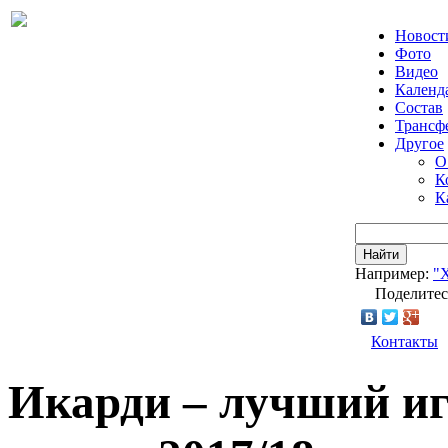
Новост
Фото
Видео
Календ
Состав
Трансф
Другое
О
К
К
Найти
Например:
"
Поделитес
Контакты
Икарди – лучший иг