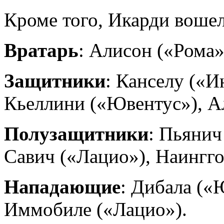
Кроме того, Икарди вошел
Вратарь
: Алисон («Рома»
Защитники
: Канселу («И
Кьеллини («Ювентус»), А
Полузащитники
: Пьянич
Савич («Лацио»), Наингго
Нападающие
: Дибала («
Иммобиле («Лацио»).