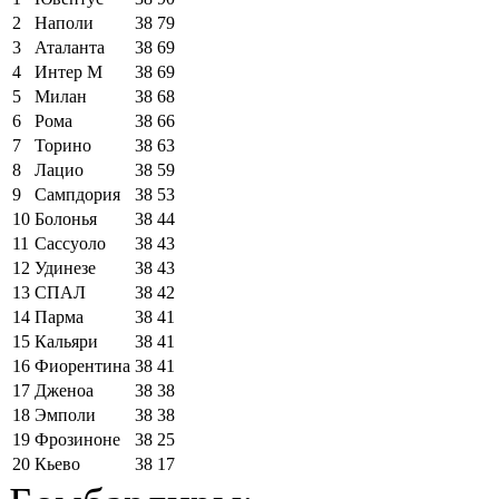
2
Наполи
38
79
3
Аталанта
38
69
4
Интер М
38
69
5
Милан
38
68
6
Рома
38
66
7
Торино
38
63
8
Лацио
38
59
9
Сампдория
38
53
10
Болонья
38
44
11
Сассуоло
38
43
12
Удинезе
38
43
13
СПАЛ
38
42
14
Парма
38
41
15
Кальяри
38
41
16
Фиорентина
38
41
17
Дженоа
38
38
18
Эмполи
38
38
19
Фрозиноне
38
25
20
Кьево
38
17