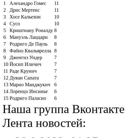
1
Алехандро Гомес
11
2
Дрис Мертенс
11
3
Хосе Кальехон
10
4
Сусо
10
5
Криштиану Роналду
8
6
Мануэль Лаццари
8
7
Родриго Де Пауль
8
8
Фабио Квальярелла
8
9
Дженгиз Ундер
7
10
Йосип Иличич
7
11
Раде Крунич
7
12
Дуван Сапата
7
13
Марио Манджукич
6
14
Лоренцо Инсинье
6
15
Родриго Паласио
6
Наша группа Вконтакте
Лента новостей: