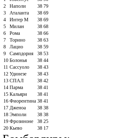
2
Наполи
38
79
3
Аталанта
38
69
4
Интер М
38
69
5
Милан
38
68
6
Рома
38
66
7
Торино
38
63
8
Лацио
38
59
9
Сампдория
38
53
10
Болонья
38
44
11
Сассуоло
38
43
12
Удинезе
38
43
13
СПАЛ
38
42
14
Парма
38
41
15
Кальяри
38
41
16
Фиорентина
38
41
17
Дженоа
38
38
18
Эмполи
38
38
19
Фрозиноне
38
25
20
Кьево
38
17