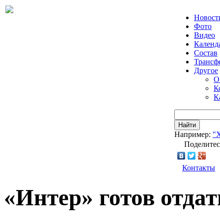
Новост
Фото
Видео
Календ
Состав
Трансф
Другое
О
К
К
Найти
Например:
"
Поделитес
Контакты
«Интер» готов отдат