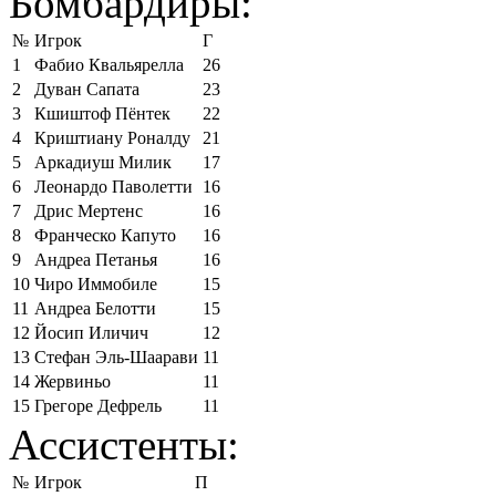
Бомбардиры:
№
Игрок
Г
1
Фабио Квальярелла
26
2
Дуван Сапата
23
3
Кшиштоф Пёнтек
22
4
Криштиану Роналду
21
5
Аркадиуш Милик
17
6
Леонардо Паволетти
16
7
Дрис Мертенс
16
8
Франческо Капуто
16
9
Андреа Петанья
16
10
Чиро Иммобиле
15
11
Андреа Белотти
15
12
Йосип Иличич
12
13
Стефан Эль-Шаарави
11
14
Жервиньо
11
15
Грегоре Дефрель
11
Ассистенты:
№
Игрок
П