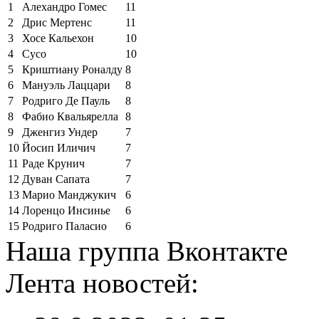
1
Алехандро Гомес
11
2
Дрис Мертенс
11
3
Хосе Кальехон
10
4
Сусо
10
5
Криштиану Роналду
8
6
Мануэль Лаццари
8
7
Родриго Де Пауль
8
8
Фабио Квальярелла
8
9
Дженгиз Ундер
7
10
Йосип Иличич
7
11
Раде Крунич
7
12
Дуван Сапата
7
13
Марио Манджукич
6
14
Лоренцо Инсинье
6
15
Родриго Паласио
6
Наша группа Вконтакте
Лента новостей: