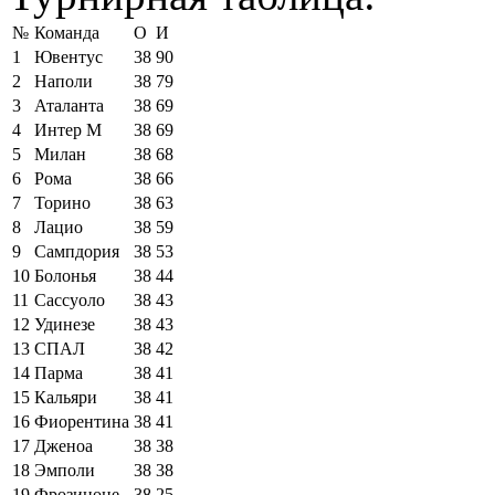
№
Команда
О
И
1
Ювентус
38
90
2
Наполи
38
79
3
Аталанта
38
69
4
Интер М
38
69
5
Милан
38
68
6
Рома
38
66
7
Торино
38
63
8
Лацио
38
59
9
Сампдория
38
53
10
Болонья
38
44
11
Сассуоло
38
43
12
Удинезе
38
43
13
СПАЛ
38
42
14
Парма
38
41
15
Кальяри
38
41
16
Фиорентина
38
41
17
Дженоа
38
38
18
Эмполи
38
38
19
Фрозиноне
38
25