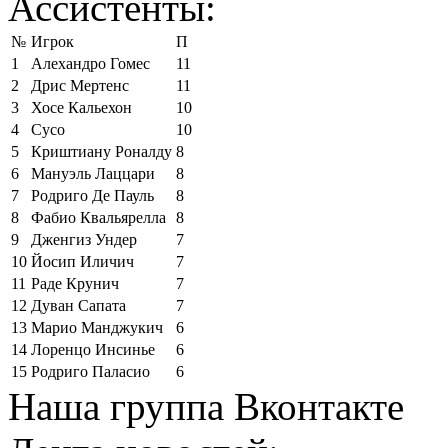
Ассистенты:
№
Игрок
П
1
Алехандро Гомес
11
2
Дрис Мертенс
11
3
Хосе Кальехон
10
4
Сусо
10
5
Криштиану Роналду
8
6
Мануэль Лаццари
8
7
Родриго Де Пауль
8
8
Фабио Квальярелла
8
9
Дженгиз Ундер
7
10
Йосип Иличич
7
11
Раде Крунич
7
12
Дуван Сапата
7
13
Марио Манджукич
6
14
Лоренцо Инсинье
6
15
Родриго Паласио
6
Наша группа Вконтакте