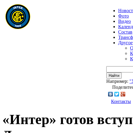
Новос
Фото
Видео
Календ
Состав
Транс
Другое
О
К
К
Найти
Например:
"
Поделитес
Контакты
«Интер» готов вступ