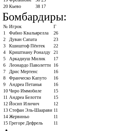
20
Кьево
38
17
Бомбардиры:
№
Игрок
Г
1
Фабио Квальярелла
26
2
Дуван Сапата
23
3
Кшиштоф Пёнтек
22
4
Криштиану Роналду
21
5
Аркадиуш Милик
17
6
Леонардо Паволетти
16
7
Дрис Мертенс
16
8
Франческо Капуто
16
9
Андреа Петанья
16
10
Чиро Иммобиле
15
11
Андреа Белотти
15
12
Йосип Иличич
12
13
Стефан Эль-Шаарави
11
14
Жервиньо
11
15
Грегоре Дефрель
11