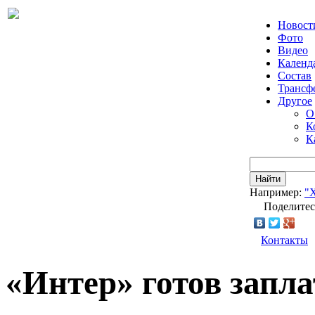
Новост
Фото
Видео
Календ
Состав
Трансф
Другое
О
К
К
Найти
Например:
"
Поделитес
Контакты
«Интер» готов запла