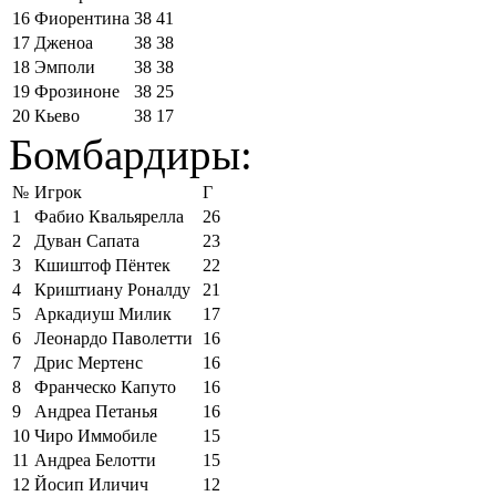
16
Фиорентина
38
41
17
Дженоа
38
38
18
Эмполи
38
38
19
Фрозиноне
38
25
20
Кьево
38
17
Бомбардиры:
№
Игрок
Г
1
Фабио Квальярелла
26
2
Дуван Сапата
23
3
Кшиштоф Пёнтек
22
4
Криштиану Роналду
21
5
Аркадиуш Милик
17
6
Леонардо Паволетти
16
7
Дрис Мертенс
16
8
Франческо Капуто
16
9
Андреа Петанья
16
10
Чиро Иммобиле
15
11
Андреа Белотти
15
12
Йосип Иличич
12