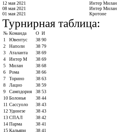
12 мая 2021
Интер Милан
08 мая 2021
Интер Милан
01 мая 2021
Кротоне
Турнирная таблица:
№
Команда
О
И
1
Ювентус
38
90
2
Наполи
38
79
3
Аталанта
38
69
4
Интер М
38
69
5
Милан
38
68
6
Рома
38
66
7
Торино
38
63
8
Лацио
38
59
9
Сампдория
38
53
10
Болонья
38
44
11
Сассуоло
38
43
12
Удинезе
38
43
13
СПАЛ
38
42
14
Парма
38
41
15
Кальяри
38
41