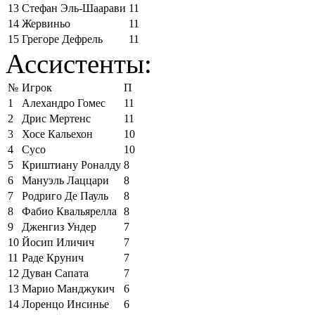
13
Стефан Эль-Шаарави
11
14
Жервиньо
11
15
Грегоре Дефрель
11
Ассистенты:
№
Игрок
П
1
Алехандро Гомес
11
2
Дрис Мертенс
11
3
Хосе Кальехон
10
4
Сусо
10
5
Криштиану Роналду
8
6
Мануэль Лаццари
8
7
Родриго Де Пауль
8
8
Фабио Квальярелла
8
9
Дженгиз Ундер
7
10
Йосип Иличич
7
11
Раде Крунич
7
12
Дуван Сапата
7
13
Марио Манджукич
6
14
Лоренцо Инсинье
6