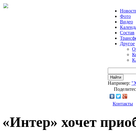
Новост
Фото
Видео
Календ
Состав
Трансф
Другое
О
К
К
Найти
Например:
"
Поделитес
Контакты
«Интер» хочет прио