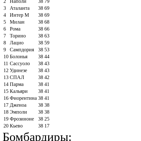
2
Наполи
38
79
3
Аталанта
38
69
4
Интер М
38
69
5
Милан
38
68
6
Рома
38
66
7
Торино
38
63
8
Лацио
38
59
9
Сампдория
38
53
10
Болонья
38
44
11
Сассуоло
38
43
12
Удинезе
38
43
13
СПАЛ
38
42
14
Парма
38
41
15
Кальяри
38
41
16
Фиорентина
38
41
17
Дженоа
38
38
18
Эмполи
38
38
19
Фрозиноне
38
25
20
Кьево
38
17
Бомбардиры: