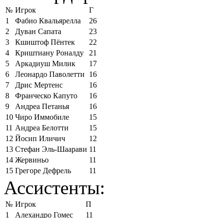
№
Игрок
Г
1
Фабио Квальярелла
26
2
Дуван Сапата
23
3
Кшиштоф Пёнтек
22
4
Криштиану Роналду
21
5
Аркадиуш Милик
17
6
Леонардо Паволетти
16
7
Дрис Мертенс
16
8
Франческо Капуто
16
9
Андреа Петанья
16
10
Чиро Иммобиле
15
11
Андреа Белотти
15
12
Йосип Иличич
12
13
Стефан Эль-Шаарави
11
14
Жервиньо
11
15
Грегоре Дефрель
11
Ассистенты:
№
Игрок
П
1
Алехандро Гомес
11