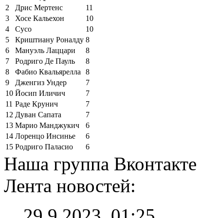
2
Дрис Мертенс
11
3
Хосе Кальехон
10
4
Сусо
10
5
Криштиану Роналду
8
6
Мануэль Лаццари
8
7
Родриго Де Пауль
8
8
Фабио Квальярелла
8
9
Дженгиз Ундер
7
10
Йосип Иличич
7
11
Раде Крунич
7
12
Дуван Сапата
7
13
Марио Манджукич
6
14
Лоренцо Инсинье
6
15
Родриго Паласио
6
Наша группа Вконтакте
Лента новостей:
29.9.2023, 01:25