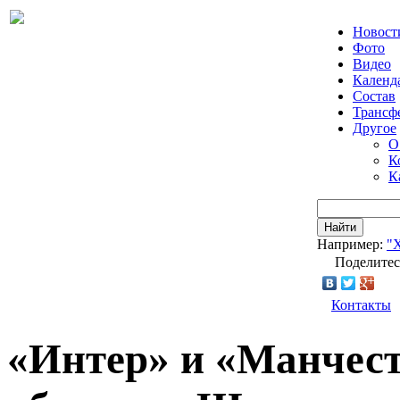
Новост
Фото
Видео
Календ
Состав
Трансф
Другое
О
К
К
Найти
Например:
"
Поделитес
Контакты
«Интер» и «Манчест