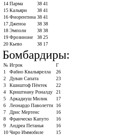
14
Парма
38
41
15
Кальяри
38
41
16
Фиорентина
38
41
17
Дженоа
38
38
18
Эмполи
38
38
19
Фрозиноне
38
25
20
Кьево
38
17
Бомбардиры:
№
Игрок
Г
1
Фабио Квальярелла
26
2
Дуван Сапата
23
3
Кшиштоф Пёнтек
22
4
Криштиану Роналду
21
5
Аркадиуш Милик
17
6
Леонардо Паволетти
16
7
Дрис Мертенс
16
8
Франческо Капуто
16
9
Андреа Петанья
16
10
Чиро Иммобиле
15