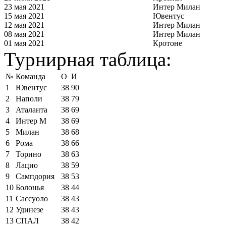
23 мая 2021
Интер Милан
15 мая 2021
Ювентус
12 мая 2021
Интер Милан
08 мая 2021
Интер Милан
01 мая 2021
Кротоне
Турнирная таблица:
№
Команда
О
И
1
Ювентус
38
90
2
Наполи
38
79
3
Аталанта
38
69
4
Интер М
38
69
5
Милан
38
68
6
Рома
38
66
7
Торино
38
63
8
Лацио
38
59
9
Сампдория
38
53
10
Болонья
38
44
11
Сассуоло
38
43
12
Удинезе
38
43
13
СПАЛ
38
42