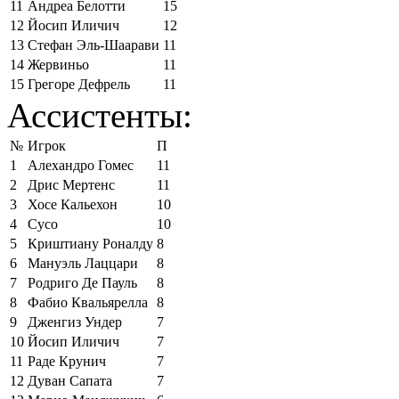
11
Андреа Белотти
15
12
Йосип Иличич
12
13
Стефан Эль-Шаарави
11
14
Жервиньо
11
15
Грегоре Дефрель
11
Ассистенты:
№
Игрок
П
1
Алехандро Гомес
11
2
Дрис Мертенс
11
3
Хосе Кальехон
10
4
Сусо
10
5
Криштиану Роналду
8
6
Мануэль Лаццари
8
7
Родриго Де Пауль
8
8
Фабио Квальярелла
8
9
Дженгиз Ундер
7
10
Йосип Иличич
7
11
Раде Крунич
7
12
Дуван Сапата
7