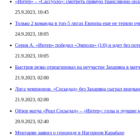
«Интер» – «Сассуоло»: смотреть прямую трансляцию онла
25.9.2023, 10:45
Только 2 команды в топ-5 лигах Европы еще не теряли о
24.9.2023, 18:05
Серия А. «Интер» победил «Эмполи» (1:0) и идет без пот
21.9.2023, 10:05
Быстров резко отреагировал на неучастие Захаряна в мат
21.9.2023, 02:00
Лига чемпионов. «Сосьедад» без Захаряна сыграл вничью
21.9.2023, 02:00
Обзор матча «Реал Сосьедад» – «Интер»: голы и лучшие 
20.9.2023, 02:40
Мхитарян заявил о геноциде в Нагорном Карабахе