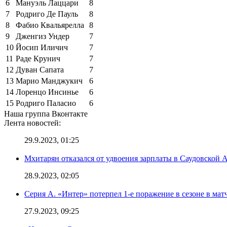
6
Мануэль Лаццари
8
7
Родриго Де Пауль
8
8
Фабио Квальярелла
8
9
Дженгиз Ундер
7
10
Йосип Иличич
7
11
Раде Крунич
7
12
Дуван Сапата
7
13
Марио Манджукич
6
14
Лоренцо Инсинье
6
15
Родриго Паласио
6
Наша группа Вконтакте
Лента новостей:
29.9.2023, 01:25
Мхитарян отказался от удвоения зарплаты в Саудовской 
28.9.2023, 02:05
Серия А. «Интер» потерпел 1-е поражение в сезоне в матч
27.9.2023, 09:25