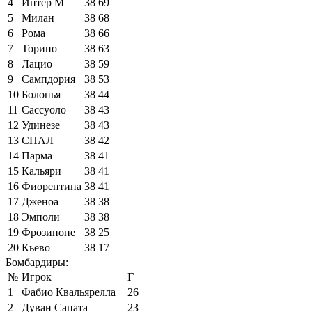
4
Интер М
38
69
5
Милан
38
68
6
Рома
38
66
7
Торино
38
63
8
Лацио
38
59
9
Сампдория
38
53
10
Болонья
38
44
11
Сассуоло
38
43
12
Удинезе
38
43
13
СПАЛ
38
42
14
Парма
38
41
15
Кальяри
38
41
16
Фиорентина
38
41
17
Дженоа
38
38
18
Эмполи
38
38
19
Фрозиноне
38
25
20
Кьево
38
17
Бомбардиры:
№
Игрок
Г
1
Фабио Квальярелла
26
2
Дуван Сапата
23