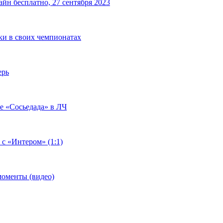
йн бесплатно, 27 сентября 2023
чки в своих чемпионатах
ерь
че «Сосьедада» в ЛЧ
 с «Интером» (1:1)
моменты (видео)