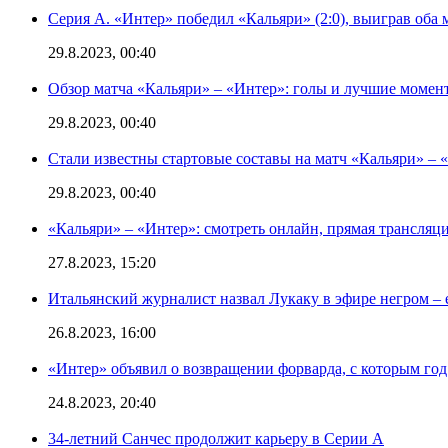
Серия А. «Интер» победил «Кальяри» (2:0), выиграв оба 
29.8.2023, 00:40
Обзор матча «Кальяри» – «Интер»: голы и лучшие момен
29.8.2023, 00:40
Стали известны стартовые составы на матч «Кальяри» – «
29.8.2023, 00:40
«Кальяри» – «Интер»: смотреть онлайн, прямая трансляци
27.8.2023, 15:20
Итальянский журналист назвал Лукаку в эфире негром – 
26.8.2023, 16:00
«Интер» объявил о возвращении форварда, с которым год 
24.8.2023, 20:40
34-летний Санчес продолжит карьеру в Серии А