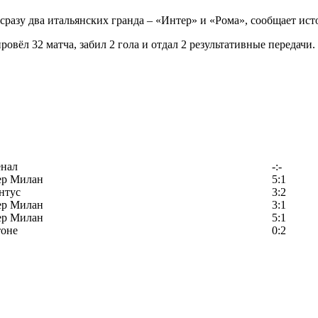
разу два итальянских гранда – «Интер» и «Рома», сообщает ист
овёл 32 матча, забил 2 гола и отдал 2 результативные передачи
енал
-:-
ер Милан
5:1
нтус
3:2
ер Милан
3:1
ер Милан
5:1
тоне
0:2