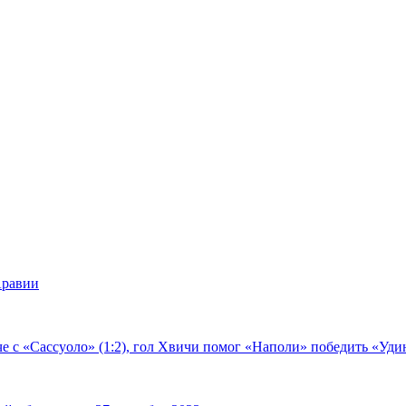
Аравии
е с «Сассуоло» (1:2), гол Хвичи помог «Наполи» победить «Удин