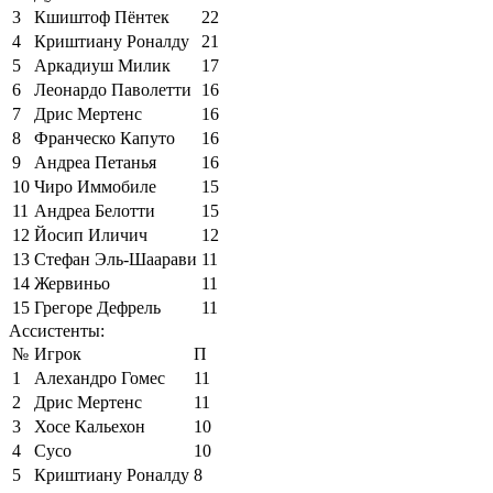
3
Кшиштоф Пёнтек
22
4
Криштиану Роналду
21
5
Аркадиуш Милик
17
6
Леонардо Паволетти
16
7
Дрис Мертенс
16
8
Франческо Капуто
16
9
Андреа Петанья
16
10
Чиро Иммобиле
15
11
Андреа Белотти
15
12
Йосип Иличич
12
13
Стефан Эль-Шаарави
11
14
Жервиньо
11
15
Грегоре Дефрель
11
Ассистенты:
№
Игрок
П
1
Алехандро Гомес
11
2
Дрис Мертенс
11
3
Хосе Кальехон
10
4
Сусо
10
5
Криштиану Роналду
8