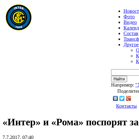
Новос
Фото
Видео
Календ
Состав
Транс
Другое
О
К
К
Найти
Например:
"
Поделитес
Контакты
«Интер» и «Рома» поспорят з
7.7.2017, 07:40