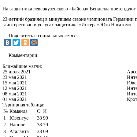
На защитника леверкузенского «Байера» Венделла претендуют с
23-летний бразилец в минувшем сезоне чемпионата Германии пр
заинтересован в услугах защитника «Интера» Юто Нагатомо.
Поделитесь в социальных сетях:
Комментарии:
Ближайшие матчи:
25 июля 2021
Арс
23 мая 2021
Инт
15 мая 2021
Юве
12 мая 2021
Инт
08 мая 2021
Инт
01 мая 2021
Кро
Турнирная таблица:
№
Команда
О
И
1
Ювентус
38
90
2
Наполи
38
79
3
Аталанта
38
69