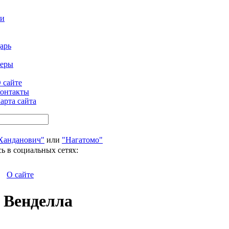
ти
арь
феры
 сайте
онтакты
арта сайта
Ханданович"
или
"Нагатомо"
ь в социальных сетях:
О сайте
а Венделла