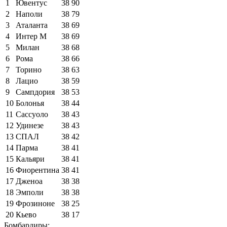
1
Ювентус
38
90
2
Наполи
38
79
3
Аталанта
38
69
4
Интер М
38
69
5
Милан
38
68
6
Рома
38
66
7
Торино
38
63
8
Лацио
38
59
9
Сампдория
38
53
10
Болонья
38
44
11
Сассуоло
38
43
12
Удинезе
38
43
13
СПАЛ
38
42
14
Парма
38
41
15
Кальяри
38
41
16
Фиорентина
38
41
17
Дженоа
38
38
18
Эмполи
38
38
19
Фрозиноне
38
25
20
Кьево
38
17
Бомбардиры: