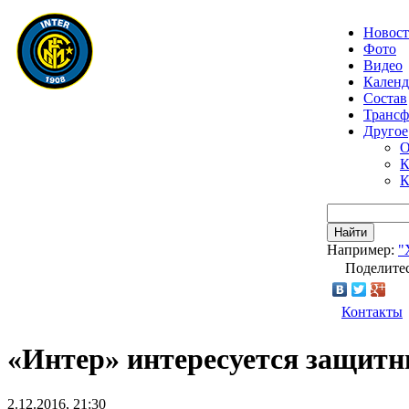
Новос
Фото
Видео
Календ
Состав
Транс
Другое
О
К
К
Найти
Например:
"
Поделитес
Контакты
«Интер» интересуется защит
2.12.2016, 21:30