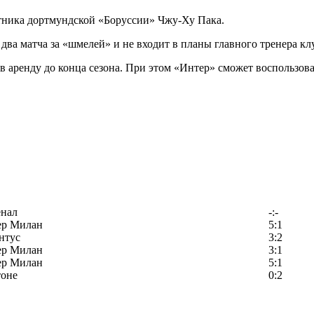
тника дортмундской «Боруссии» Чжу-Ху Пака.
а матча за «шмелей» и не входит в планы главного тренера клу
 в аренду до конца сезона. При этом «Интер» сможет воспользо
енал
-:-
ер Милан
5:1
нтус
3:2
ер Милан
3:1
ер Милан
5:1
тоне
0:2