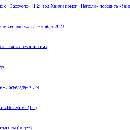
е с «Сассуоло» (1:2), гол Хвичи помог «Наполи» победить «Удин
йн бесплатно, 27 сентября 2023
чки в своих чемпионатах
ерь
че «Сосьедада» в ЛЧ
 с «Интером» (1:1)
моменты (видео)