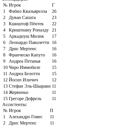
№
Игрок
Г
1
Фабио Квальярелла
26
2
Дуван Сапата
23
3
Кшиштоф Пёнтек
22
4
Криштиану Роналду
21
5
Аркадиуш Милик
17
6
Леонардо Паволетти
16
7
Дрис Мертенс
16
8
Франческо Капуто
16
9
Андреа Петанья
16
10
Чиро Иммобиле
15
11
Андреа Белотти
15
12
Йосип Иличич
12
13
Стефан Эль-Шаарави
11
14
Жервиньо
11
15
Грегоре Дефрель
11
Ассистенты:
№
Игрок
П
1
Алехандро Гомес
11
2
Дрис Мертенс
11