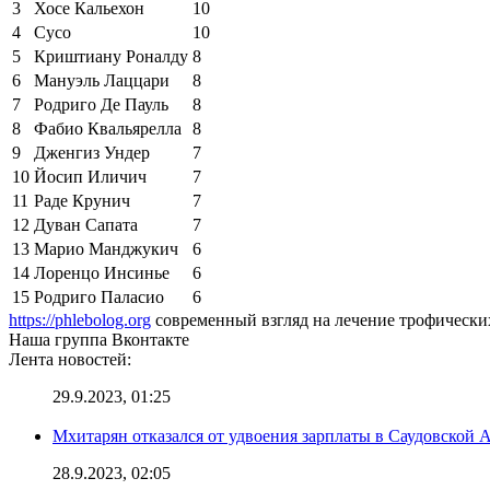
3
Хосе Кальехон
10
4
Сусо
10
5
Криштиану Роналду
8
6
Мануэль Лаццари
8
7
Родриго Де Пауль
8
8
Фабио Квальярелла
8
9
Дженгиз Ундер
7
10
Йосип Иличич
7
11
Раде Крунич
7
12
Дуван Сапата
7
13
Марио Манджукич
6
14
Лоренцо Инсинье
6
15
Родриго Паласио
6
https://phlebolog.org
современный взгляд на лечение трофических
Наша группа Вконтакте
Лента новостей:
29.9.2023, 01:25
Мхитарян отказался от удвоения зарплаты в Саудовской 
28.9.2023, 02:05