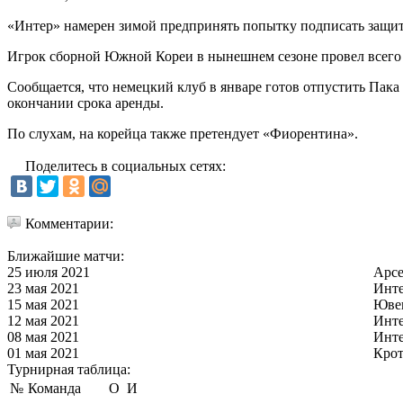
«Интер» намерен зимой предпринять попытку подписать защи
Игрок сборной Южной Кореи в нынешнем сезоне провел всего дв
Сообщается, что немецкий клуб в январе готов отпустить Пака
окончании срока аренды.
По слухам, на корейца также претендует «Фиорентина».
Поделитесь в социальных сетях:
Комментарии:
Ближайшие матчи:
25 июля 2021
Арс
23 мая 2021
Инт
15 мая 2021
Юве
12 мая 2021
Инт
08 мая 2021
Инт
01 мая 2021
Кро
Турнирная таблица:
№
Команда
О
И