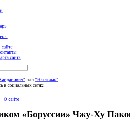
ти
арь
феры
 сайте
онтакты
арта сайта
Ханданович"
или
"Нагатомо"
ь в социальных сетях:
О сайте
ником «Боруссии» Чжу-Ху Пак