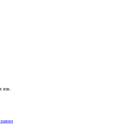
 язв.
Аравии