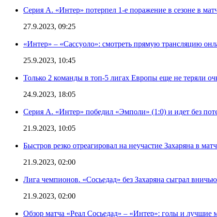
Серия А. «Интер» потерпел 1-е поражение в сезоне в матч
27.9.2023, 09:25
«Интер» – «Сассуоло»: смотреть прямую трансляцию онла
25.9.2023, 10:45
Только 2 команды в топ-5 лигах Европы еще не теряли о
24.9.2023, 18:05
Серия А. «Интер» победил «Эмполи» (1:0) и идет без пот
21.9.2023, 10:05
Быстров резко отреагировал на неучастие Захаряна в мат
21.9.2023, 02:00
Лига чемпионов. «Сосьедад» без Захаряна сыграл вничью
21.9.2023, 02:00
Обзор матча «Реал Сосьедад» – «Интер»: голы и лучшие 