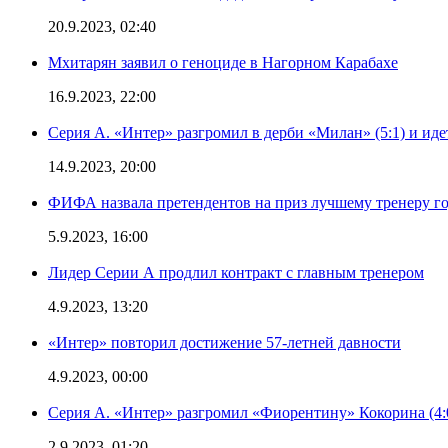
20.9.2023, 02:40
Мхитарян заявил о геноциде в Нагорном Карабахе
16.9.2023, 22:00
Серия А. «Интер» разгромил в дерби «Милан» (5:1) и иде
14.9.2023, 20:00
ФИФА назвала претендентов на приз лучшему тренеру г
5.9.2023, 16:00
Лидер Серии А продлил контракт с главным тренером
4.9.2023, 13:20
«Интер» повторил достижение 57-летней давности
4.9.2023, 00:00
Серия А. «Интер» разгромил «Фиорентину» Кокорина (4:
2.9.2023, 01:20