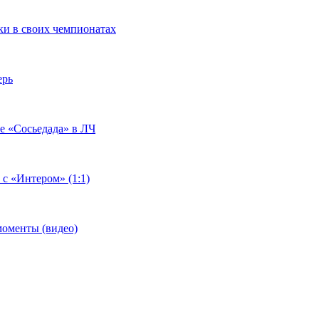
чки в своих чемпионатах
ерь
че «Сосьедада» в ЛЧ
 с «Интером» (1:1)
моменты (видео)