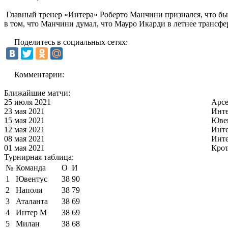
Главный тренер «Интера» Роберто Манчини признался, что бы
в том, что Манчини думал, что Мауро Икарди в летнее трансфе
Поделитесь в социальных сетях:
Комментарии:
Ближайшие матчи:
25 июля 2021
Арс
23 мая 2021
Инт
15 мая 2021
Юве
12 мая 2021
Инт
08 мая 2021
Инт
01 мая 2021
Кро
Турнирная таблица:
№
Команда
О
И
1
Ювентус
38
90
2
Наполи
38
79
3
Аталанта
38
69
4
Интер М
38
69
5
Милан
38
68