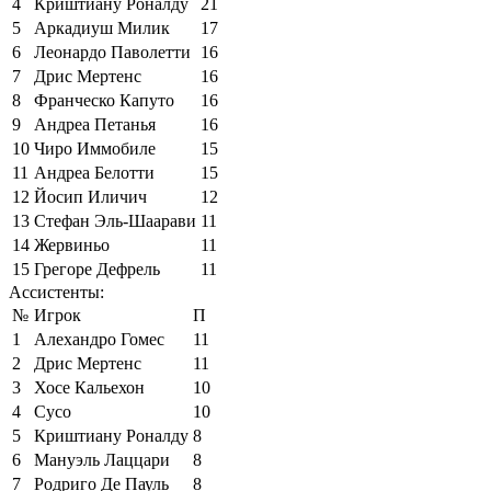
4
Криштиану Роналду
21
5
Аркадиуш Милик
17
6
Леонардо Паволетти
16
7
Дрис Мертенс
16
8
Франческо Капуто
16
9
Андреа Петанья
16
10
Чиро Иммобиле
15
11
Андреа Белотти
15
12
Йосип Иличич
12
13
Стефан Эль-Шаарави
11
14
Жервиньо
11
15
Грегоре Дефрель
11
Ассистенты:
№
Игрок
П
1
Алехандро Гомес
11
2
Дрис Мертенс
11
3
Хосе Кальехон
10
4
Сусо
10
5
Криштиану Роналду
8
6
Мануэль Лаццари
8
7
Родриго Де Пауль
8