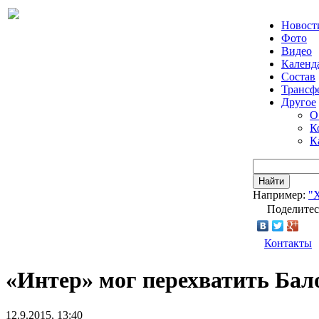
Новост
Фото
Видео
Календ
Состав
Трансф
Другое
О
К
К
Найти
Например:
"
Поделитес
Контакты
«Интер» мог перехватить Бал
12.9.2015, 13:40