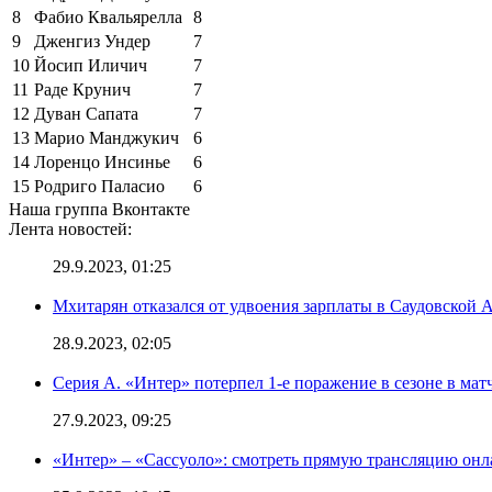
8
Фабио Квальярелла
8
9
Дженгиз Ундер
7
10
Йосип Иличич
7
11
Раде Крунич
7
12
Дуван Сапата
7
13
Марио Манджукич
6
14
Лоренцо Инсинье
6
15
Родриго Паласио
6
Наша группа Вконтакте
Лента новостей:
29.9.2023, 01:25
Мхитарян отказался от удвоения зарплаты в Саудовской 
28.9.2023, 02:05
Серия А. «Интер» потерпел 1-е поражение в сезоне в матч
27.9.2023, 09:25
«Интер» – «Сассуоло»: смотреть прямую трансляцию онла