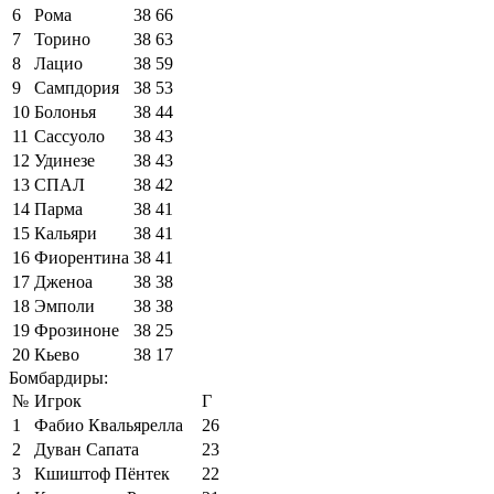
6
Рома
38
66
7
Торино
38
63
8
Лацио
38
59
9
Сампдория
38
53
10
Болонья
38
44
11
Сассуоло
38
43
12
Удинезе
38
43
13
СПАЛ
38
42
14
Парма
38
41
15
Кальяри
38
41
16
Фиорентина
38
41
17
Дженоа
38
38
18
Эмполи
38
38
19
Фрозиноне
38
25
20
Кьево
38
17
Бомбардиры:
№
Игрок
Г
1
Фабио Квальярелла
26
2
Дуван Сапата
23
3
Кшиштоф Пёнтек
22