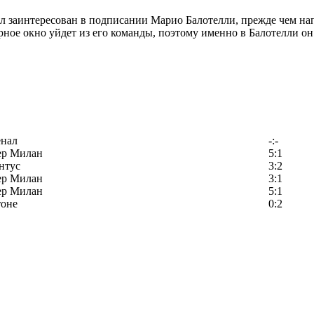
л заинтересован в подписании Марио Балотелли, прежде чем н
рное окно уйдет из его команды, поэтому именно в Балотелли он
енал
-:-
ер Милан
5:1
нтус
3:2
ер Милан
3:1
ер Милан
5:1
тоне
0:2