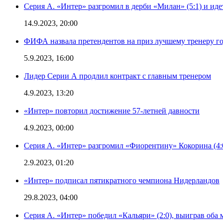
Серия А. «Интер» разгромил в дерби «Милан» (5:1) и иде
14.9.2023, 20:00
ФИФА назвала претендентов на приз лучшему тренеру г
5.9.2023, 16:00
Лидер Серии А продлил контракт с главным тренером
4.9.2023, 13:20
«Интер» повторил достижение 57-летней давности
4.9.2023, 00:00
Серия А. «Интер» разгромил «Фиорентину» Кокорина (4:
2.9.2023, 01:20
«Интер» подписал пятикратного чемпиона Нидерландов
29.8.2023, 04:00
Серия А. «Интер» победил «Кальяри» (2:0), выиграв оба 