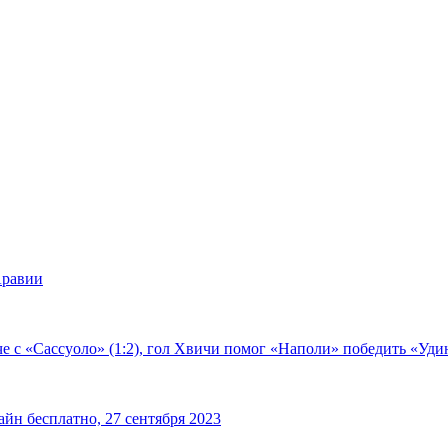
Аравии
е с «Сассуоло» (1:2), гол Хвичи помог «Наполи» победить «Удин
йн бесплатно, 27 сентября 2023