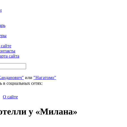
и
арь
еры
 сайте
онтакты
арта сайта
Ханданович"
или
"Нагатомо"
ь в социальных сетях:
О сайте
отелли у «Милана»