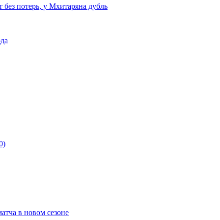
т без потерь, у Мхитаряна дубль
ода
0)
матча в новом сезоне