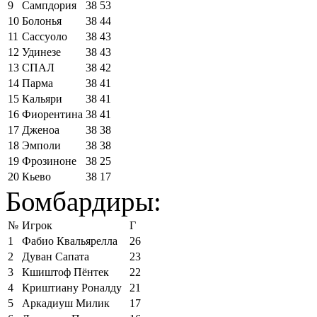
9
Сампдория
38
53
10
Болонья
38
44
11
Сассуоло
38
43
12
Удинезе
38
43
13
СПАЛ
38
42
14
Парма
38
41
15
Кальяри
38
41
16
Фиорентина
38
41
17
Дженоа
38
38
18
Эмполи
38
38
19
Фрозиноне
38
25
20
Кьево
38
17
Бомбардиры:
№
Игрок
Г
1
Фабио Квальярелла
26
2
Дуван Сапата
23
3
Кшиштоф Пёнтек
22
4
Криштиану Роналду
21
5
Аркадиуш Милик
17