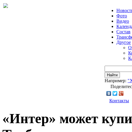
Новост
Фото
Видео
Календ
Состав
Трансф
Другое
О
К
К
Найти
Например:
"
Поделитес
Контакты
«Интер» может купи