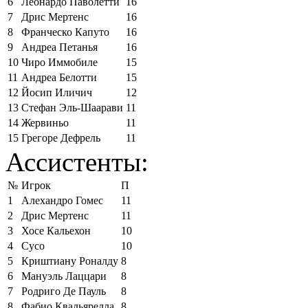
6
Леонардо Паволетти
16
7
Дрис Мертенс
16
8
Франческо Капуто
16
9
Андреа Петанья
16
10
Чиро Иммобиле
15
11
Андреа Белотти
15
12
Йосип Иличич
12
13
Стефан Эль-Шаарави
11
14
Жервиньо
11
15
Грегоре Дефрель
11
Ассистенты:
№
Игрок
П
1
Алехандро Гомес
11
2
Дрис Мертенс
11
3
Хосе Кальехон
10
4
Сусо
10
5
Криштиану Роналду
8
6
Мануэль Лаццари
8
7
Родриго Де Пауль
8
8
Фабио Квальярелла
8