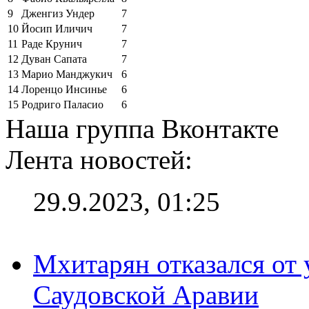
9
Дженгиз Ундер
7
10
Йосип Иличич
7
11
Раде Крунич
7
12
Дуван Сапата
7
13
Марио Манджукич
6
14
Лоренцо Инсинье
6
15
Родриго Паласио
6
Наша группа Вконтакте
Лента новостей:
29.9.2023, 01:25
Мхитарян отказался от 
Саудовской Аравии