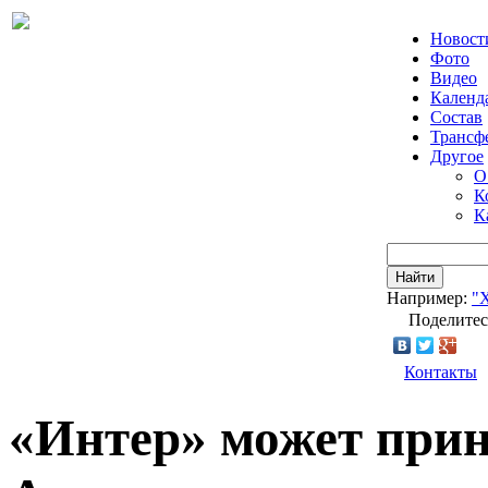
Новост
Фото
Видео
Календ
Состав
Трансф
Другое
О
К
К
Найти
Например:
"
Поделитес
Контакты
«Интер» может прин