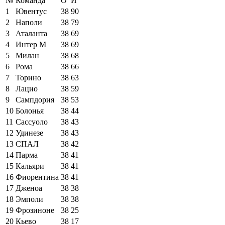
№
Команда
О
И
1
Ювентус
38
90
2
Наполи
38
79
3
Аталанта
38
69
4
Интер М
38
69
5
Милан
38
68
6
Рома
38
66
7
Торино
38
63
8
Лацио
38
59
9
Сампдория
38
53
10
Болонья
38
44
11
Сассуоло
38
43
12
Удинезе
38
43
13
СПАЛ
38
42
14
Парма
38
41
15
Кальяри
38
41
16
Фиорентина
38
41
17
Дженоа
38
38
18
Эмполи
38
38
19
Фрозиноне
38
25
20
Кьево
38
17