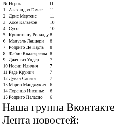
№
Игрок
П
1
Алехандро Гомес
11
2
Дрис Мертенс
11
3
Хосе Кальехон
10
4
Сусо
10
5
Криштиану Роналду
8
6
Мануэль Лаццари
8
7
Родриго Де Пауль
8
8
Фабио Квальярелла
8
9
Дженгиз Ундер
7
10
Йосип Иличич
7
11
Раде Крунич
7
12
Дуван Сапата
7
13
Марио Манджукич
6
14
Лоренцо Инсинье
6
15
Родриго Паласио
6
Наша группа Вконтакте
Лента новостей: