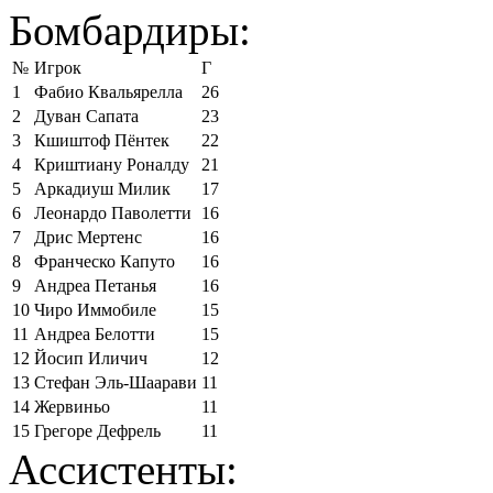
Бомбардиры:
№
Игрок
Г
1
Фабио Квальярелла
26
2
Дуван Сапата
23
3
Кшиштоф Пёнтек
22
4
Криштиану Роналду
21
5
Аркадиуш Милик
17
6
Леонардо Паволетти
16
7
Дрис Мертенс
16
8
Франческо Капуто
16
9
Андреа Петанья
16
10
Чиро Иммобиле
15
11
Андреа Белотти
15
12
Йосип Иличич
12
13
Стефан Эль-Шаарави
11
14
Жервиньо
11
15
Грегоре Дефрель
11
Ассистенты: