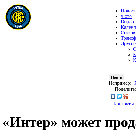
Новос
Фото
Видео
Календ
Состав
Транс
Другое
О
К
К
Найти
Например:
"
Поделитес
Контакты
«Интер» может прод