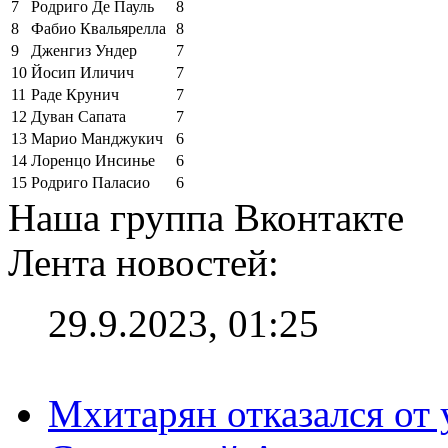
7
Родриго Де Пауль
8
8
Фабио Квальярелла
8
9
Дженгиз Ундер
7
10
Йосип Иличич
7
11
Раде Крунич
7
12
Дуван Сапата
7
13
Марио Манджукич
6
14
Лоренцо Инсинье
6
15
Родриго Паласио
6
Наша группа Вконтакте
Лента новостей:
29.9.2023, 01:25
Мхитарян отказался от 