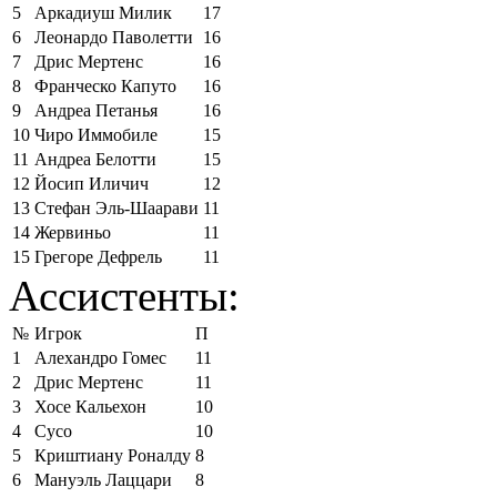
5
Аркадиуш Милик
17
6
Леонардо Паволетти
16
7
Дрис Мертенс
16
8
Франческо Капуто
16
9
Андреа Петанья
16
10
Чиро Иммобиле
15
11
Андреа Белотти
15
12
Йосип Иличич
12
13
Стефан Эль-Шаарави
11
14
Жервиньо
11
15
Грегоре Дефрель
11
Ассистенты:
№
Игрок
П
1
Алехандро Гомес
11
2
Дрис Мертенс
11
3
Хосе Кальехон
10
4
Сусо
10
5
Криштиану Роналду
8
6
Мануэль Лаццари
8