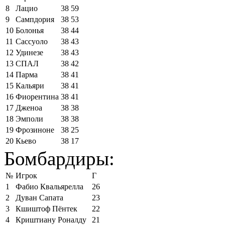
8
Лацио
38
59
9
Сампдория
38
53
10
Болонья
38
44
11
Сассуоло
38
43
12
Удинезе
38
43
13
СПАЛ
38
42
14
Парма
38
41
15
Кальяри
38
41
16
Фиорентина
38
41
17
Дженоа
38
38
18
Эмполи
38
38
19
Фрозиноне
38
25
20
Кьево
38
17
Бомбардиры:
№
Игрок
Г
1
Фабио Квальярелла
26
2
Дуван Сапата
23
3
Кшиштоф Пёнтек
22
4
Криштиану Роналду
21