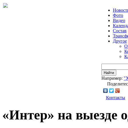
Новост
Фото
Видео
Календ
Состав
Трансф
Другое
О
К
К
Найти
Например:
"
Поделитес
Контакты
«Интер» на выезде 