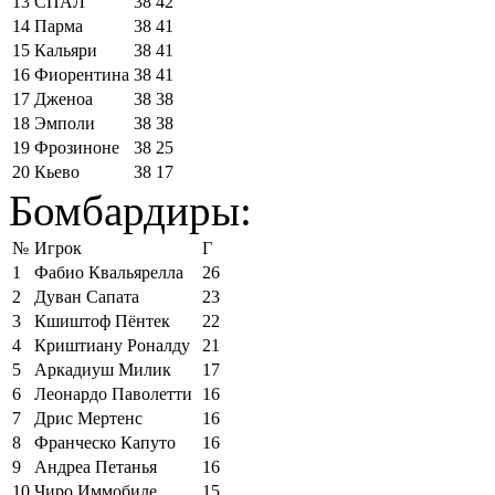
13
СПАЛ
38
42
14
Парма
38
41
15
Кальяри
38
41
16
Фиорентина
38
41
17
Дженоа
38
38
18
Эмполи
38
38
19
Фрозиноне
38
25
20
Кьево
38
17
Бомбардиры:
№
Игрок
Г
1
Фабио Квальярелла
26
2
Дуван Сапата
23
3
Кшиштоф Пёнтек
22
4
Криштиану Роналду
21
5
Аркадиуш Милик
17
6
Леонардо Паволетти
16
7
Дрис Мертенс
16
8
Франческо Капуто
16
9
Андреа Петанья
16
10
Чиро Иммобиле
15