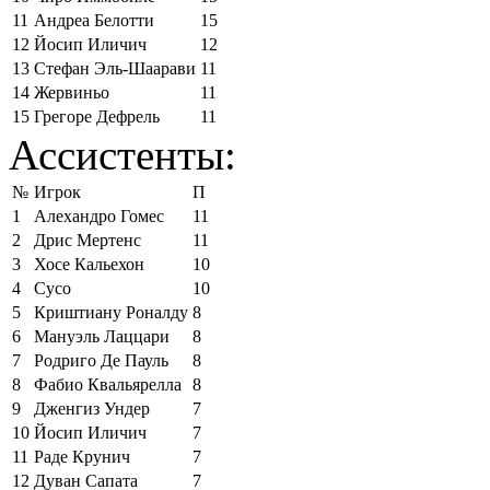
11
Андреа Белотти
15
12
Йосип Иличич
12
13
Стефан Эль-Шаарави
11
14
Жервиньо
11
15
Грегоре Дефрель
11
Ассистенты:
№
Игрок
П
1
Алехандро Гомес
11
2
Дрис Мертенс
11
3
Хосе Кальехон
10
4
Сусо
10
5
Криштиану Роналду
8
6
Мануэль Лаццари
8
7
Родриго Де Пауль
8
8
Фабио Квальярелла
8
9
Дженгиз Ундер
7
10
Йосип Иличич
7
11
Раде Крунич
7
12
Дуван Сапата
7