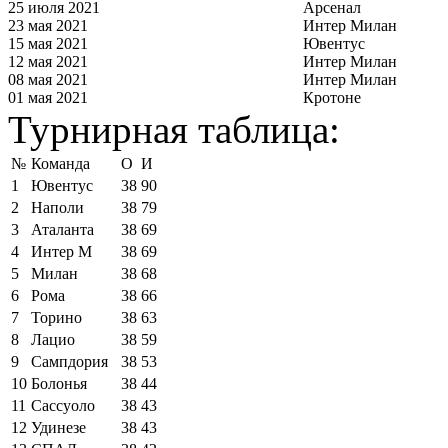
25 июля 2021
Арсенал
23 мая 2021
Интер Милан
15 мая 2021
Ювентус
12 мая 2021
Интер Милан
08 мая 2021
Интер Милан
01 мая 2021
Кротоне
Турнирная таблица:
№
Команда
О
И
1
Ювентус
38
90
2
Наполи
38
79
3
Аталанта
38
69
4
Интер М
38
69
5
Милан
38
68
6
Рома
38
66
7
Торино
38
63
8
Лацио
38
59
9
Сампдория
38
53
10
Болонья
38
44
11
Сассуоло
38
43
12
Удинезе
38
43