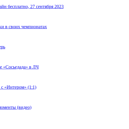
йн бесплатно, 27 сентября 2023
чки в своих чемпионатах
ерь
че «Сосьедада» в ЛЧ
 с «Интером» (1:1)
моменты (видео)