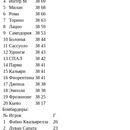
4
Интер М
38
69
5
Милан
38
68
6
Рома
38
66
7
Торино
38
63
8
Лацио
38
59
9
Сампдория
38
53
10
Болонья
38
44
11
Сассуоло
38
43
12
Удинезе
38
43
13
СПАЛ
38
42
14
Парма
38
41
15
Кальяри
38
41
16
Фиорентина
38
41
17
Дженоа
38
38
18
Эмполи
38
38
19
Фрозиноне
38
25
20
Кьево
38
17
Бомбардиры:
№
Игрок
Г
1
Фабио Квальярелла
26
2
Дуван Сапата
23