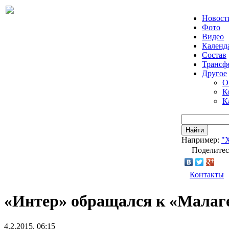
Новост
Фото
Видео
Календ
Состав
Трансф
Другое
О
К
К
Найти
Например:
"
Поделитес
Контакты
«Интер» обращался к «Малаге
4.2.2015, 06:15