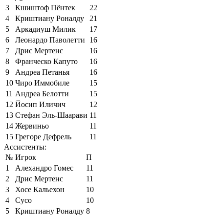
3
Кшиштоф Пёнтек
22
4
Криштиану Роналду
21
5
Аркадиуш Милик
17
6
Леонардо Паволетти
16
7
Дрис Мертенс
16
8
Франческо Капуто
16
9
Андреа Петанья
16
10
Чиро Иммобиле
15
11
Андреа Белотти
15
12
Йосип Иличич
12
13
Стефан Эль-Шаарави
11
14
Жервиньо
11
15
Грегоре Дефрель
11
Ассистенты:
№
Игрок
П
1
Алехандро Гомес
11
2
Дрис Мертенс
11
3
Хосе Кальехон
10
4
Сусо
10
5
Криштиану Роналду
8