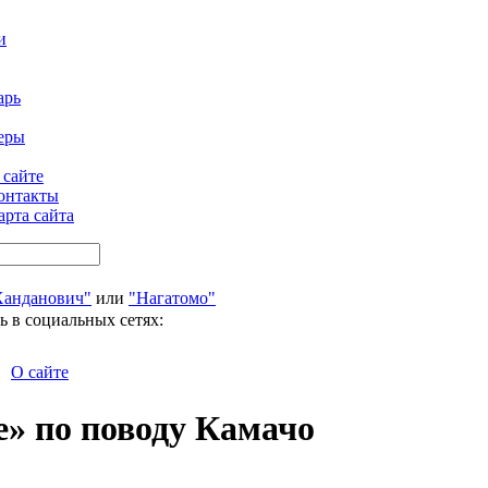
и
арь
еры
 сайте
онтакты
арта сайта
Ханданович"
или
"Нагатомо"
ь в социальных сетях:
О сайте
» по поводу Камачо