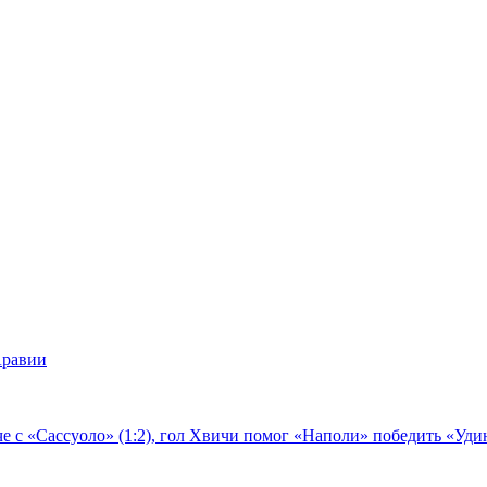
Аравии
е с «Сассуоло» (1:2), гол Хвичи помог «Наполи» победить «Удин