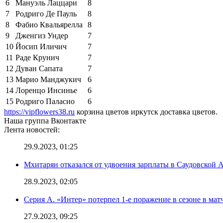
6
Мануэль Лаццари
8
7
Родриго Де Пауль
8
8
Фабио Квальярелла
8
9
Дженгиз Ундер
7
10
Йосип Иличич
7
11
Раде Крунич
7
12
Дуван Сапата
7
13
Марио Манджукич
6
14
Лоренцо Инсинье
6
15
Родриго Паласио
6
https://vipflowers38.ru
корзина цветов иркутск доставка цветов.
Наша группа Вконтакте
Лента новостей:
29.9.2023, 01:25
Мхитарян отказался от удвоения зарплаты в Саудовской 
28.9.2023, 02:05
Серия А. «Интер» потерпел 1-е поражение в сезоне в матч
27.9.2023, 09:25