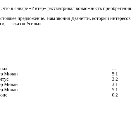
 что в январе «Интер» рассматривал возможность приобретения
астоящее предложение. Нам звонил Дзанетти, который интересов
 », — сказал Усильос.
енал
-:-
ер Милан
5:1
нтус
3:2
ер Милан
3:1
ер Милан
5:1
тоне
0:2