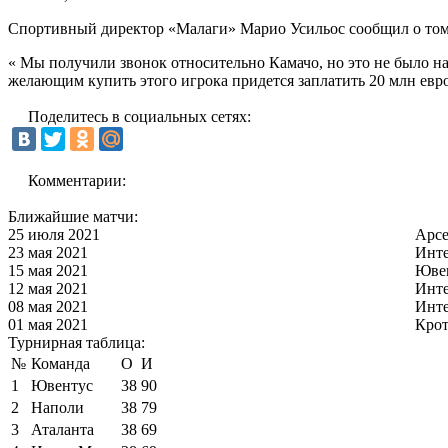
Спортивный директор «Малаги» Марио Усильос сообщил о том,
« Мы получили звонок относительно Камачо, но это не было н
желающим купить этого игрока придется заплатить 20 млн евро
Поделитесь в социальных сетях:
Комментарии:
Ближайшие матчи:
25 июля 2021
Арс
23 мая 2021
Инт
15 мая 2021
Юве
12 мая 2021
Инт
08 мая 2021
Инт
01 мая 2021
Кро
Турнирная таблица:
№
Команда
О
И
1
Ювентус
38
90
2
Наполи
38
79
3
Аталанта
38
69