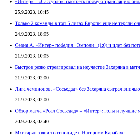
«Интер» – «Сассуоло»: смотреть прямую трансляцию онла
25.9.2023, 10:45
Только 2 команды в топ-5 лигах Европы еще не теряли о
24.9.2023, 18:05
Серия А. «Интер» победил «Эмполи» (1:0) и идет без пот
21.9.2023, 10:05
Быстров резко отреагировал на неучастие Захаряна в мат
21.9.2023, 02:00
Лига чемпионов. «Сосьедад» без Захаряна сыграл вничью
21.9.2023, 02:00
Обзор матча «Реал Сосьедад» – «Интер»: голы и лучшие 
20.9.2023, 02:40
Мхитарян заявил о геноциде в Нагорном Карабахе