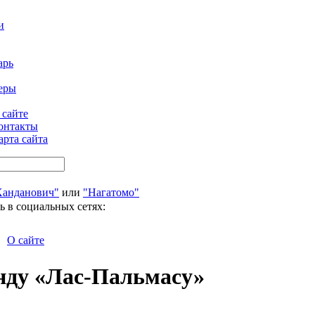
и
арь
еры
 сайте
онтакты
арта сайта
Ханданович"
или
"Нагатомо"
ь в социальных сетях:
О сайте
енду «Лас-Пальмасу»