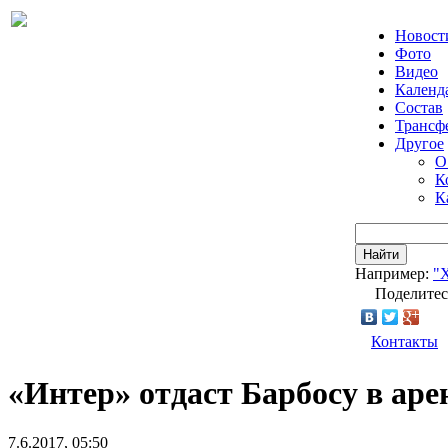
Новост
Фото
Видео
Календ
Состав
Трансф
Другое
О
К
К
Найти
Например:
"
Поделитес
Контакты
«Интер» отдаст Барбосу в ар
7.6.2017, 05:50