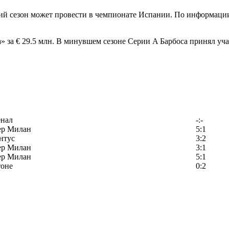
 сезон может провести в чемпионате Испании. По информации 
за € 29.5 млн. В минувшем сезоне Серии A Барбоса принял участ
енал
-:-
ер Милан
5:1
нтус
3:2
ер Милан
3:1
ер Милан
5:1
тоне
0:2