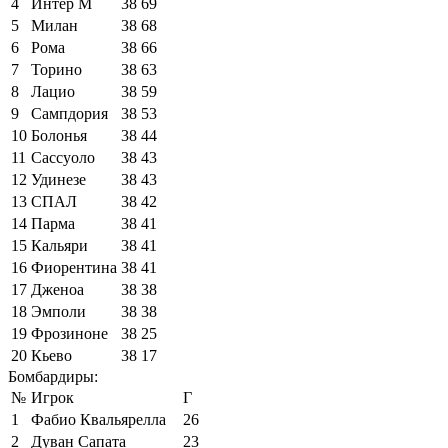
4
Интер М
38
69
5
Милан
38
68
6
Рома
38
66
7
Торино
38
63
8
Лацио
38
59
9
Сампдория
38
53
10
Болонья
38
44
11
Сассуоло
38
43
12
Удинезе
38
43
13
СПАЛ
38
42
14
Парма
38
41
15
Кальяри
38
41
16
Фиорентина
38
41
17
Дженоа
38
38
18
Эмполи
38
38
19
Фрозиноне
38
25
20
Кьево
38
17
Бомбардиры:
№
Игрок
Г
1
Фабио Квальярелла
26
2
Дуван Сапата
23