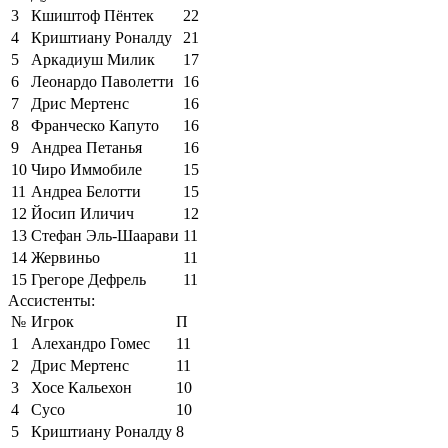
3
Кшиштоф Пёнтек
22
4
Криштиану Роналду
21
5
Аркадиуш Милик
17
6
Леонардо Паволетти
16
7
Дрис Мертенс
16
8
Франческо Капуто
16
9
Андреа Петанья
16
10
Чиро Иммобиле
15
11
Андреа Белотти
15
12
Йосип Иличич
12
13
Стефан Эль-Шаарави
11
14
Жервиньо
11
15
Грегоре Дефрель
11
Ассистенты:
№
Игрок
П
1
Алехандро Гомес
11
2
Дрис Мертенс
11
3
Хосе Кальехон
10
4
Сусо
10
5
Криштиану Роналду
8