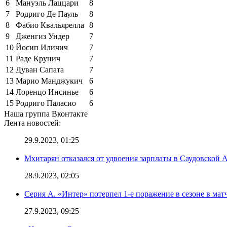
6
Мануэль Лаццари
8
7
Родриго Де Пауль
8
8
Фабио Квальярелла
8
9
Дженгиз Ундер
7
10
Йосип Иличич
7
11
Раде Крунич
7
12
Дуван Сапата
7
13
Марио Манджукич
6
14
Лоренцо Инсинье
6
15
Родриго Паласио
6
Наша группа Вконтакте
Лента новостей:
29.9.2023, 01:25
Мхитарян отказался от удвоения зарплаты в Саудовской 
28.9.2023, 02:05
Серия А. «Интер» потерпел 1-е поражение в сезоне в матч
27.9.2023, 09:25