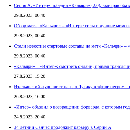
Серия А. «Интер» победил «Кальяри» (2:0), выиграв оба 
29.8.2023, 00:40
Обзор матча «Кальяри» – «Интер»: голы и лучшие момен
29.8.2023, 00:40
Стали известны стартовые составы на матч «Кальяри» – «
29.8.2023, 00:40
«Кальяри» – «Интер»: смотреть онлайн, прямая трансляци
27.8.2023, 15:20
Итальянский журналист назвал Лукаку в эфире негром – 
26.8.2023, 16:00
«Интер» объявил о возвращении форварда, с которым год 
24.8.2023, 20:40
34-летний Санчес продолжит карьеру в Серии А