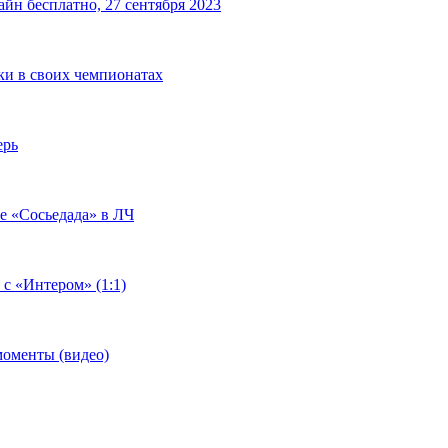
йн бесплатно, 27 сентября 2023
чки в своих чемпионатах
ерь
че «Сосьедада» в ЛЧ
 с «Интером» (1:1)
моменты (видео)