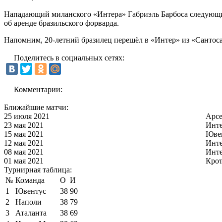
Нападающий миланского «Интера» Габриэль Барбоса следующий
об аренде бразильского форварда.
Напомним, 20-летний бразилец перешёл в «Интер» из «Сантоса» 
Поделитесь в социальных сетях:
Комментарии:
Ближайшие матчи:
25 июля 2021
Арс
23 мая 2021
Инт
15 мая 2021
Юве
12 мая 2021
Инт
08 мая 2021
Инт
01 мая 2021
Кро
Турнирная таблица:
№
Команда
О
И
1
Ювентус
38
90
2
Наполи
38
79
3
Аталанта
38
69