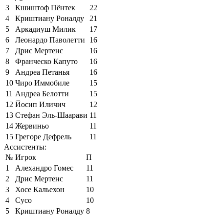
3
Кшиштоф Пёнтек
22
4
Криштиану Роналду
21
5
Аркадиуш Милик
17
6
Леонардо Паволетти
16
7
Дрис Мертенс
16
8
Франческо Капуто
16
9
Андреа Петанья
16
10
Чиро Иммобиле
15
11
Андреа Белотти
15
12
Йосип Иличич
12
13
Стефан Эль-Шаарави
11
14
Жервиньо
11
15
Грегоре Дефрель
11
Ассистенты:
№
Игрок
П
1
Алехандро Гомес
11
2
Дрис Мертенс
11
3
Хосе Кальехон
10
4
Сусо
10
5
Криштиану Роналду
8