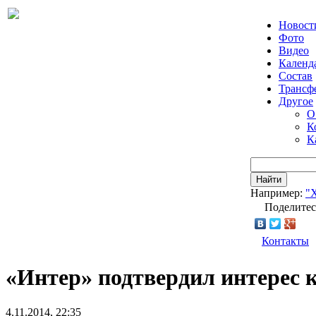
Новост
Фото
Видео
Календ
Состав
Трансф
Другое
О
К
К
Найти
Например:
"
Поделитес
Контакты
«Интер» подтвердил интерес 
4.11.2014, 22:35