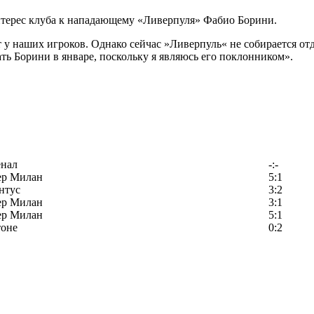
терес клуба к нападающему «Ливерпуля» Фабио Борини.
т у наших игроков. Однако сейчас »Ливерпуль« не собирается отд
ть Борини в январе, поскольку я являюсь его поклонником».
енал
-:-
ер Милан
5:1
нтус
3:2
ер Милан
3:1
ер Милан
5:1
тоне
0:2