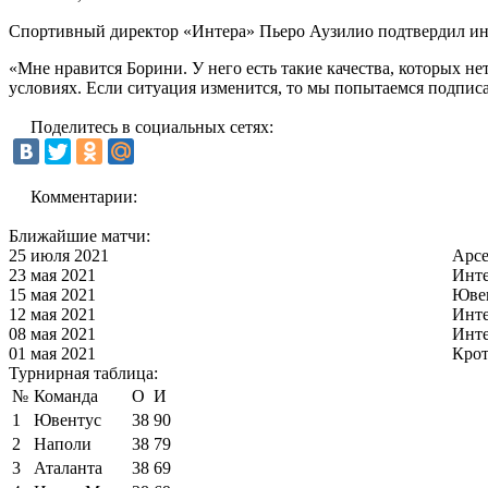
Спортивный директор «Интера» Пьеро Аузилио подтвердил ин
«Мне нравится Борини. У него есть такие качества, которых не
условиях. Если ситуация изменится, то мы попытаемся подписа
Поделитесь в социальных сетях:
Комментарии:
Ближайшие матчи:
25 июля 2021
Арс
23 мая 2021
Инт
15 мая 2021
Юве
12 мая 2021
Инт
08 мая 2021
Инт
01 мая 2021
Кро
Турнирная таблица:
№
Команда
О
И
1
Ювентус
38
90
2
Наполи
38
79
3
Аталанта
38
69