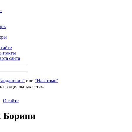
и
арь
еры
 сайте
онтакты
арта сайта
Ханданович"
или
"Нагатомо"
ь в социальных сетях:
О сайте
к Борини