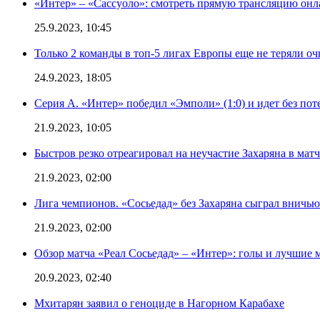
«Интер» – «Сассуоло»: смотреть прямую трансляцию онла
25.9.2023, 10:45
Только 2 команды в топ-5 лигах Европы еще не теряли о
24.9.2023, 18:05
Серия А. «Интер» победил «Эмполи» (1:0) и идет без пот
21.9.2023, 10:05
Быстров резко отреагировал на неучастие Захаряна в мат
21.9.2023, 02:00
Лига чемпионов. «Сосьедад» без Захаряна сыграл вничью
21.9.2023, 02:00
Обзор матча «Реал Сосьедад» – «Интер»: голы и лучшие 
20.9.2023, 02:40
Мхитарян заявил о геноциде в Нагорном Карабахе