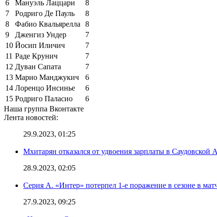
6
Мануэль Лаццари
8
7
Родриго Де Пауль
8
8
Фабио Квальярелла
8
9
Дженгиз Ундер
7
10
Йосип Иличич
7
11
Раде Крунич
7
12
Дуван Сапата
7
13
Марио Манджукич
6
14
Лоренцо Инсинье
6
15
Родриго Паласио
6
Наша группа Вконтакте
Лента новостей:
29.9.2023, 01:25
Мхитарян отказался от удвоения зарплаты в Саудовской 
28.9.2023, 02:05
Серия А. «Интер» потерпел 1-е поражение в сезоне в матч
27.9.2023, 09:25