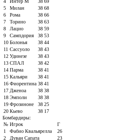
4
Интер М
38
69
5
Милан
38
68
6
Рома
38
66
7
Торино
38
63
8
Лацио
38
59
9
Сампдория
38
53
10
Болонья
38
44
11
Сассуоло
38
43
12
Удинезе
38
43
13
СПАЛ
38
42
14
Парма
38
41
15
Кальяри
38
41
16
Фиорентина
38
41
17
Дженоа
38
38
18
Эмполи
38
38
19
Фрозиноне
38
25
20
Кьево
38
17
Бомбардиры:
№
Игрок
Г
1
Фабио Квальярелла
26
2
Дуван Сапата
23