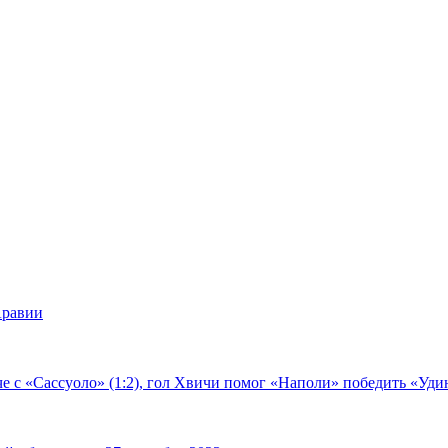
Аравии
е с «Сассуоло» (1:2), гол Хвичи помог «Наполи» победить «Удин