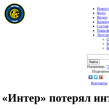
Новос
Фото
Видео
Календ
Состав
Транс
Другое
О
К
К
Найти
Например:
"
Поделитес
Контакты
«Интер» потерял ин