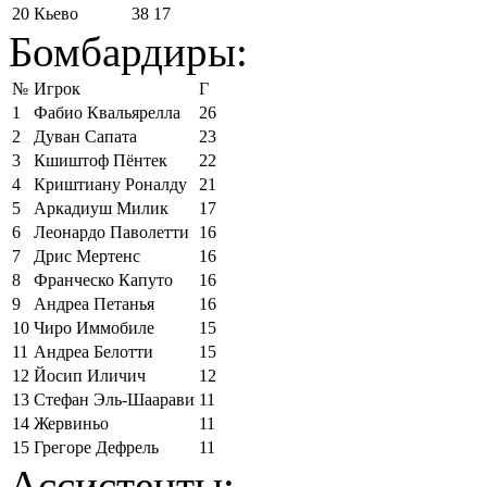
20
Кьево
38
17
Бомбардиры:
№
Игрок
Г
1
Фабио Квальярелла
26
2
Дуван Сапата
23
3
Кшиштоф Пёнтек
22
4
Криштиану Роналду
21
5
Аркадиуш Милик
17
6
Леонардо Паволетти
16
7
Дрис Мертенс
16
8
Франческо Капуто
16
9
Андреа Петанья
16
10
Чиро Иммобиле
15
11
Андреа Белотти
15
12
Йосип Иличич
12
13
Стефан Эль-Шаарави
11
14
Жервиньо
11
15
Грегоре Дефрель
11
Ассистенты: