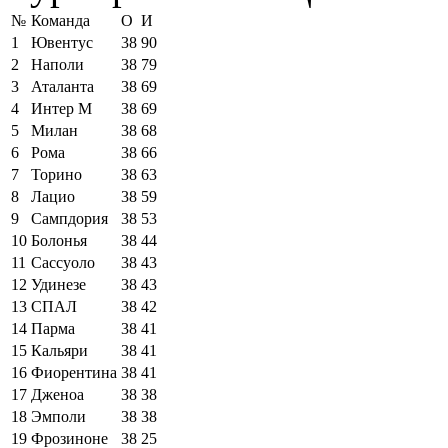
№
Команда
О
И
1
Ювентус
38
90
2
Наполи
38
79
3
Аталанта
38
69
4
Интер М
38
69
5
Милан
38
68
6
Рома
38
66
7
Торино
38
63
8
Лацио
38
59
9
Сампдория
38
53
10
Болонья
38
44
11
Сассуоло
38
43
12
Удинезе
38
43
13
СПАЛ
38
42
14
Парма
38
41
15
Кальяри
38
41
16
Фиорентина
38
41
17
Дженоа
38
38
18
Эмполи
38
38
19
Фрозиноне
38
25