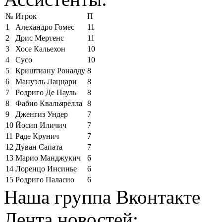
№
Игрок
П
1
Алехандро Гомес
11
2
Дрис Мертенс
11
3
Хосе Кальехон
10
4
Сусо
10
5
Криштиану Роналду
8
6
Мануэль Лаццари
8
7
Родриго Де Пауль
8
8
Фабио Квальярелла
8
9
Дженгиз Ундер
7
10
Йосип Иличич
7
11
Раде Крунич
7
12
Дуван Сапата
7
13
Марио Манджукич
6
14
Лоренцо Инсинье
6
15
Родриго Паласио
6
Наша группа Вконтакте
Лента новостей: