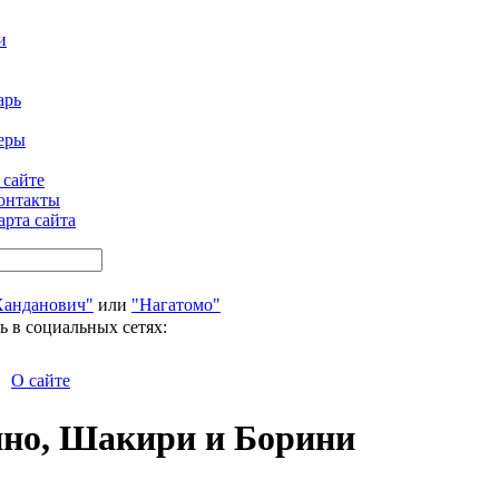
и
арь
еры
 сайте
онтакты
арта сайта
Ханданович"
или
"Нагатомо"
ь в социальных сетях:
О сайте
ино, Шакири и Борини