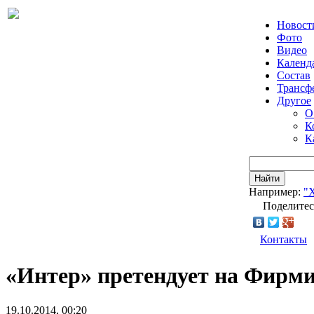
Новост
Фото
Видео
Календ
Состав
Трансф
Другое
О
К
К
Найти
Например:
"
Поделитес
Контакты
«Интер» претендует на Фирм
19.10.2014, 00:20