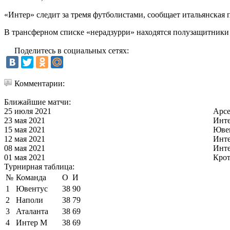
«Интер» следит за тремя футболистами, сообщает итальянская п
В трансферном списке «нерадзурри» находятся полузащитники
Поделитесь в социальных сетях:
Комментарии:
Ближайшие матчи:
25 июля 2021
Арс
23 мая 2021
Инт
15 мая 2021
Юве
12 мая 2021
Инт
08 мая 2021
Инт
01 мая 2021
Кро
Турнирная таблица:
№
Команда
О
И
1
Ювентус
38
90
2
Наполи
38
79
3
Аталанта
38
69
4
Интер М
38
69