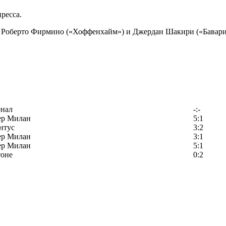
ресса.
 Роберто Фирмино («Хоффенхайм») и Джердан Шакири («Бавария
енал
-:-
ер Милан
5:1
нтус
3:2
ер Милан
3:1
ер Милан
5:1
тоне
0:2