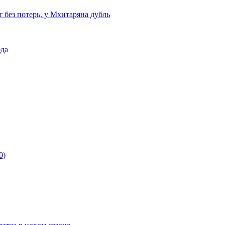
т без потерь, у Мхитаряна дубль
ода
0)