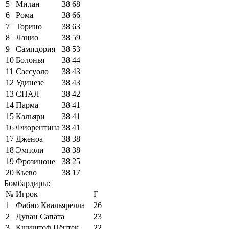
5
Милан
38
68
6
Рома
38
66
7
Торино
38
63
8
Лацио
38
59
9
Сампдория
38
53
10
Болонья
38
44
11
Сассуоло
38
43
12
Удинезе
38
43
13
СПАЛ
38
42
14
Парма
38
41
15
Кальяри
38
41
16
Фиорентина
38
41
17
Дженоа
38
38
18
Эмполи
38
38
19
Фрозиноне
38
25
20
Кьево
38
17
Бомбардиры:
№
Игрок
Г
1
Фабио Квальярелла
26
2
Дуван Сапата
23
3
Кшиштоф Пёнтек
22