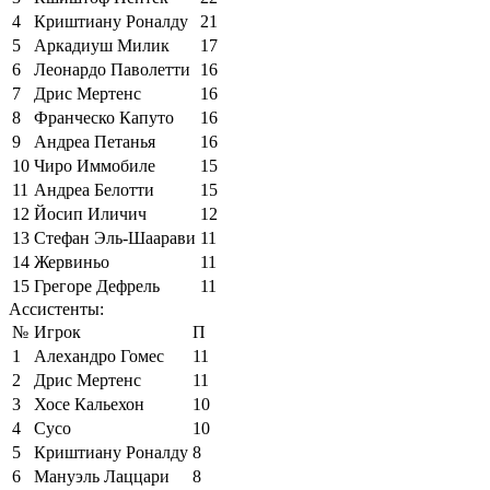
4
Криштиану Роналду
21
5
Аркадиуш Милик
17
6
Леонардо Паволетти
16
7
Дрис Мертенс
16
8
Франческо Капуто
16
9
Андреа Петанья
16
10
Чиро Иммобиле
15
11
Андреа Белотти
15
12
Йосип Иличич
12
13
Стефан Эль-Шаарави
11
14
Жервиньо
11
15
Грегоре Дефрель
11
Ассистенты:
№
Игрок
П
1
Алехандро Гомес
11
2
Дрис Мертенс
11
3
Хосе Кальехон
10
4
Сусо
10
5
Криштиану Роналду
8
6
Мануэль Лаццари
8