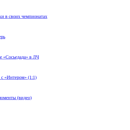
чки в своих чемпионатах
ерь
че «Сосьедада» в ЛЧ
 с «Интером» (1:1)
моменты (видео)