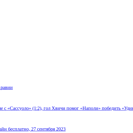
Аравии
е с «Сассуоло» (1:2), гол Хвичи помог «Наполи» победить «Удин
йн бесплатно, 27 сентября 2023