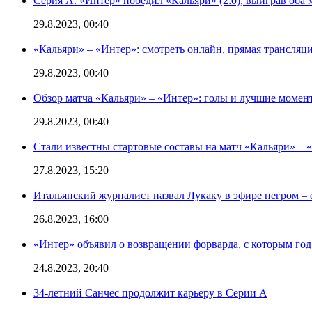
Серия А. «Интер» победил «Кальяри» (2:0), выиграв оба 
29.8.2023, 00:40
«Кальяри» – «Интер»: смотреть онлайн, прямая трансляци
29.8.2023, 00:40
Обзор матча «Кальяри» – «Интер»: голы и лучшие момен
29.8.2023, 00:40
Стали известны стартовые составы на матч «Кальяри» – «
27.8.2023, 15:20
Итальянский журналист назвал Лукаку в эфире негром – 
26.8.2023, 16:00
«Интер» объявил о возвращении форварда, с которым год 
24.8.2023, 20:40
34-летний Санчес продолжит карьеру в Серии А