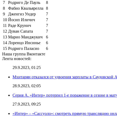
7
Родриго Де Пауль
8
8
Фабио Квальярелла
8
9
Дженгиз Ундер
7
10
Йосип Иличич
7
11
Раде Крунич
7
12
Дуван Сапата
7
13
Марио Манджукич
6
14
Лоренцо Инсинье
6
15
Родриго Паласио
6
Наша группа Вконтакте
Лента новостей:
29.9.2023, 01:25
Мхитарян отказался от удвоения зарплаты в Саудовской 
28.9.2023, 02:05
Серия А. «Интер» потерпел 1-е поражение в сезоне в матч
27.9.2023, 09:25
«Интер» – «Сассуоло»: смотреть прямую трансляцию онла