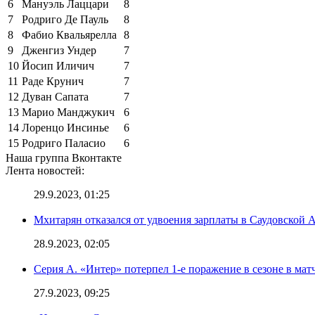
6
Мануэль Лаццари
8
7
Родриго Де Пауль
8
8
Фабио Квальярелла
8
9
Дженгиз Ундер
7
10
Йосип Иличич
7
11
Раде Крунич
7
12
Дуван Сапата
7
13
Марио Манджукич
6
14
Лоренцо Инсинье
6
15
Родриго Паласио
6
Наша группа Вконтакте
Лента новостей:
29.9.2023, 01:25
Мхитарян отказался от удвоения зарплаты в Саудовской 
28.9.2023, 02:05
Серия А. «Интер» потерпел 1-е поражение в сезоне в матч
27.9.2023, 09:25