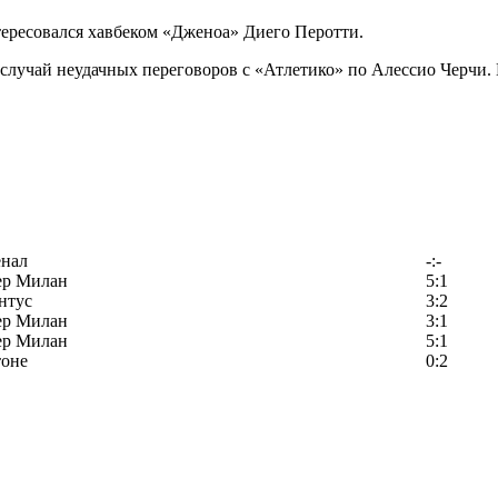
тересовался хавбеком «Дженоа» Диего Перотти.
 случай неудачных переговоров с «Атлетико» по Алессио Черчи.
енал
-:-
ер Милан
5:1
нтус
3:2
ер Милан
3:1
ер Милан
5:1
тоне
0:2