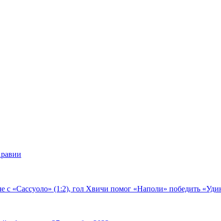
Аравии
е с «Сассуоло» (1:2), гол Хвичи помог «Наполи» победить «Удин