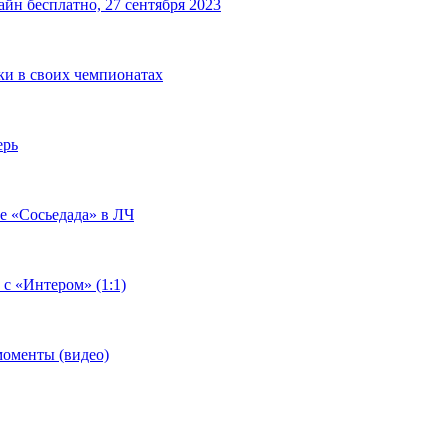
йн бесплатно, 27 сентября 2023
чки в своих чемпионатах
ерь
че «Сосьедада» в ЛЧ
 с «Интером» (1:1)
моменты (видео)