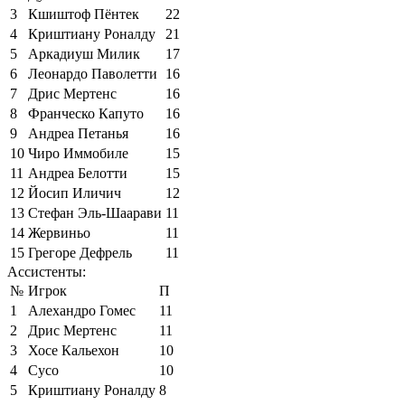
3
Кшиштоф Пёнтек
22
4
Криштиану Роналду
21
5
Аркадиуш Милик
17
6
Леонардо Паволетти
16
7
Дрис Мертенс
16
8
Франческо Капуто
16
9
Андреа Петанья
16
10
Чиро Иммобиле
15
11
Андреа Белотти
15
12
Йосип Иличич
12
13
Стефан Эль-Шаарави
11
14
Жервиньо
11
15
Грегоре Дефрель
11
Ассистенты:
№
Игрок
П
1
Алехандро Гомес
11
2
Дрис Мертенс
11
3
Хосе Кальехон
10
4
Сусо
10
5
Криштиану Роналду
8