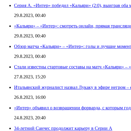
Серия А. «Интер» победил «Кальяри» (2:0), выиграв оба 
29.8.2023, 00:40
«Кальяри» – «Интер»: смотреть онлайн, прямая трансляци
29.8.2023, 00:40
Обзор матча «Кальяри» – «Интер»: голы и лучшие момен
29.8.2023, 00:40
Стали известны стартовые составы на матч «Кальяри» – «
27.8.2023, 15:20
Итальянский журналист назвал Лукаку в эфире негром – 
26.8.2023, 16:00
«Интер» объявил о возвращении форварда, с которым год 
24.8.2023, 20:40
34-летний Санчес продолжит карьеру в Серии А