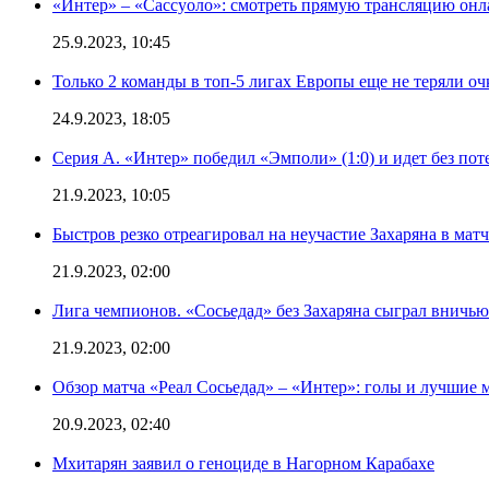
«Интер» – «Сассуоло»: смотреть прямую трансляцию онла
25.9.2023, 10:45
Только 2 команды в топ-5 лигах Европы еще не теряли о
24.9.2023, 18:05
Серия А. «Интер» победил «Эмполи» (1:0) и идет без пот
21.9.2023, 10:05
Быстров резко отреагировал на неучастие Захаряна в мат
21.9.2023, 02:00
Лига чемпионов. «Сосьедад» без Захаряна сыграл вничью
21.9.2023, 02:00
Обзор матча «Реал Сосьедад» – «Интер»: голы и лучшие 
20.9.2023, 02:40
Мхитарян заявил о геноциде в Нагорном Карабахе