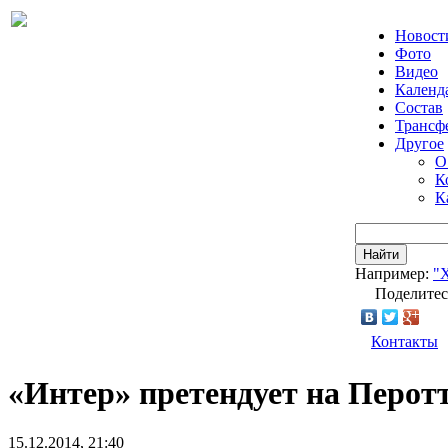
Новост
Фото
Видео
Календ
Состав
Трансф
Другое
О
К
К
Найти
Например:
"
Поделитес
Контакты
«Интер» претендует на Перот
15.12.2014, 21:40