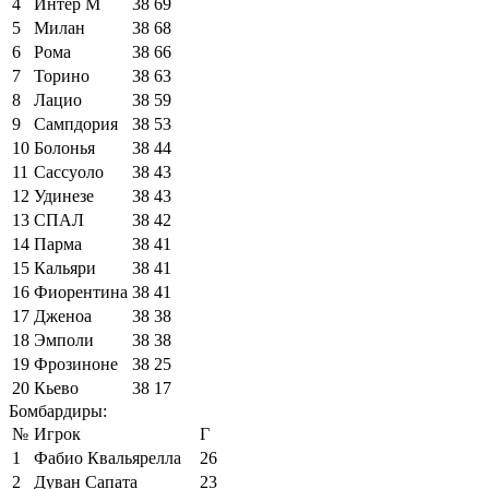
4
Интер М
38
69
5
Милан
38
68
6
Рома
38
66
7
Торино
38
63
8
Лацио
38
59
9
Сампдория
38
53
10
Болонья
38
44
11
Сассуоло
38
43
12
Удинезе
38
43
13
СПАЛ
38
42
14
Парма
38
41
15
Кальяри
38
41
16
Фиорентина
38
41
17
Дженоа
38
38
18
Эмполи
38
38
19
Фрозиноне
38
25
20
Кьево
38
17
Бомбардиры:
№
Игрок
Г
1
Фабио Квальярелла
26
2
Дуван Сапата
23