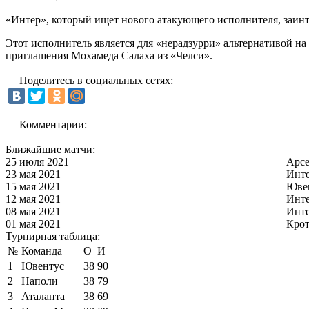
«Интер», который ищет нового атакующего исполнителя, заин
Этот исполнитель является для «нерадзурри» альтернативой на
приглашения Мохамеда Салаха из «Челси».
Поделитесь в социальных сетях:
Комментарии:
Ближайшие матчи:
25 июля 2021
Арс
23 мая 2021
Инт
15 мая 2021
Юве
12 мая 2021
Инт
08 мая 2021
Инт
01 мая 2021
Кро
Турнирная таблица:
№
Команда
О
И
1
Ювентус
38
90
2
Наполи
38
79
3
Аталанта
38
69