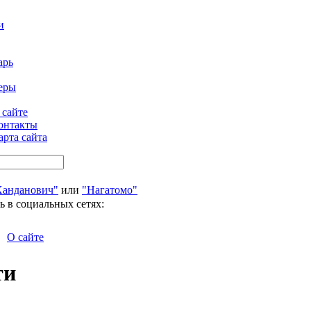
и
арь
еры
 сайте
онтакты
арта сайта
Ханданович"
или
"Нагатомо"
ь в социальных сетях:
О сайте
ти