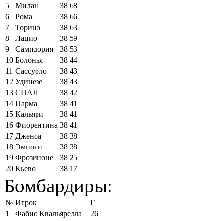
5
Милан
38
68
6
Рома
38
66
7
Торино
38
63
8
Лацио
38
59
9
Сампдория
38
53
10
Болонья
38
44
11
Сассуоло
38
43
12
Удинезе
38
43
13
СПАЛ
38
42
14
Парма
38
41
15
Кальяри
38
41
16
Фиорентина
38
41
17
Дженоа
38
38
18
Эмполи
38
38
19
Фрозиноне
38
25
20
Кьево
38
17
Бомбардиры:
№
Игрок
Г
1
Фабио Квальярелла
26