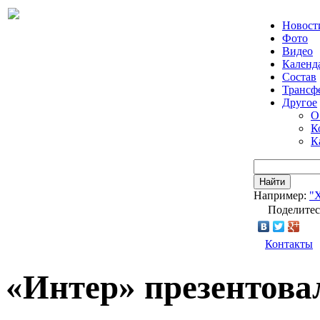
Новост
Фото
Видео
Календ
Состав
Трансф
Другое
О
К
К
Найти
Например:
"
Поделитес
Контакты
«Интер» презентова