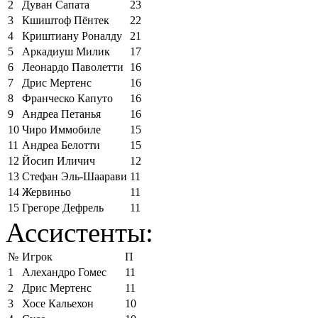
2
Дуван Сапата
23
3
Кшиштоф Пёнтек
22
4
Криштиану Роналду
21
5
Аркадиуш Милик
17
6
Леонардо Паволетти
16
7
Дрис Мертенс
16
8
Франческо Капуто
16
9
Андреа Петанья
16
10
Чиро Иммобиле
15
11
Андреа Белотти
15
12
Йосип Иличич
12
13
Стефан Эль-Шаарави
11
14
Жервиньо
11
15
Грегоре Дефрель
11
Ассистенты:
№
Игрок
П
1
Алехандро Гомес
11
2
Дрис Мертенс
11
3
Хосе Кальехон
10