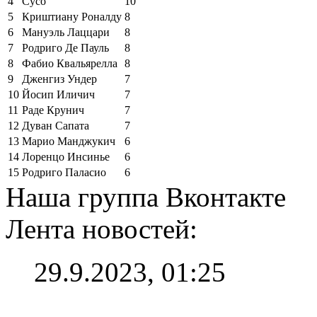
4
Сусо
10
5
Криштиану Роналду
8
6
Мануэль Лаццари
8
7
Родриго Де Пауль
8
8
Фабио Квальярелла
8
9
Дженгиз Ундер
7
10
Йосип Иличич
7
11
Раде Крунич
7
12
Дуван Сапата
7
13
Марио Манджукич
6
14
Лоренцо Инсинье
6
15
Родриго Паласио
6
Наша группа Вконтакте
Лента новостей:
29.9.2023, 01:25