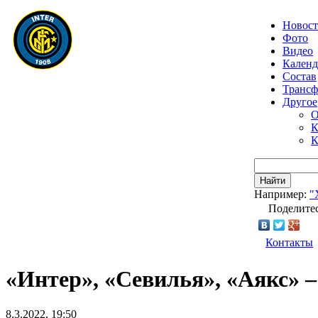
Новос
Фото
Видео
Календ
Состав
Транс
Другое
О
К
К
Найти
Например:
"
Поделитес
Контакты
«Интер», «Севилья», «Аякс» –
8.3.2022, 19:50