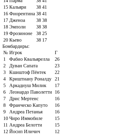
14
Парма
38
41
15
Кальяри
38
41
16
Фиорентина
38
41
17
Дженоа
38
38
18
Эмполи
38
38
19
Фрозиноне
38
25
20
Кьево
38
17
Бомбардиры:
№
Игрок
Г
1
Фабио Квальярелла
26
2
Дуван Сапата
23
3
Кшиштоф Пёнтек
22
4
Криштиану Роналду
21
5
Аркадиуш Милик
17
6
Леонардо Паволетти
16
7
Дрис Мертенс
16
8
Франческо Капуто
16
9
Андреа Петанья
16
10
Чиро Иммобиле
15
11
Андреа Белотти
15
12
Йосип Иличич
12