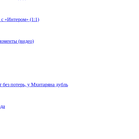
 с «Интером» (1:1)
моменты (видео)
т без потерь, у Мхитаряна дубль
ода