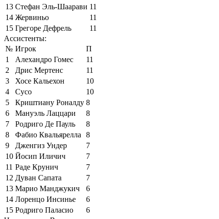
13
Стефан Эль-Шаарави
11
14
Жервиньо
11
15
Грегоре Дефрель
11
Ассистенты:
№
Игрок
П
1
Алехандро Гомес
11
2
Дрис Мертенс
11
3
Хосе Кальехон
10
4
Сусо
10
5
Криштиану Роналду
8
6
Мануэль Лаццари
8
7
Родриго Де Пауль
8
8
Фабио Квальярелла
8
9
Дженгиз Ундер
7
10
Йосип Иличич
7
11
Раде Крунич
7
12
Дуван Сапата
7
13
Марио Манджукич
6
14
Лоренцо Инсинье
6
15
Родриго Паласио
6