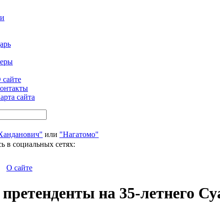
ти
арь
феры
 сайте
онтакты
арта сайта
Ханданович"
или
"Нагатомо"
ь в социальных сетях:
О сайте
 претенденты на 35-летнего Су