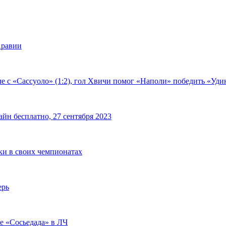
Аравии
е с «Сассуоло» (1:2), гол Хвичи помог «Наполи» победить «Удин
йн бесплатно, 27 сентября 2023
чки в своих чемпионатах
ерь
че «Сосьедада» в ЛЧ