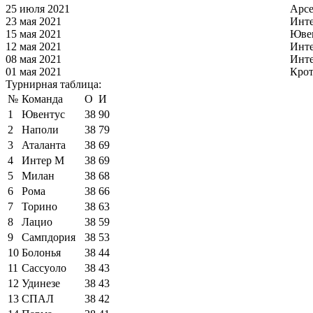
25 июля 2021
Арс
23 мая 2021
Инт
15 мая 2021
Юве
12 мая 2021
Инт
08 мая 2021
Инт
01 мая 2021
Кро
Турнирная таблица:
№
Команда
О
И
1
Ювентус
38
90
2
Наполи
38
79
3
Аталанта
38
69
4
Интер М
38
69
5
Милан
38
68
6
Рома
38
66
7
Торино
38
63
8
Лацио
38
59
9
Сампдория
38
53
10
Болонья
38
44
11
Сассуоло
38
43
12
Удинезе
38
43
13
СПАЛ
38
42