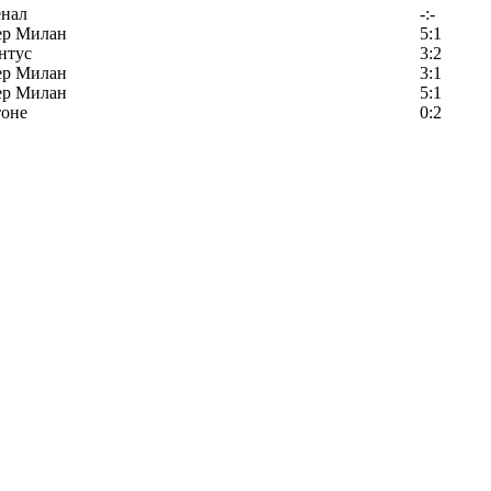
енал
-:-
ер Милан
5:1
нтус
3:2
ер Милан
3:1
ер Милан
5:1
тоне
0:2