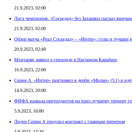
21.9.2023, 02:00
Лига чемпионов. «Сосьедад» без Захаряна сыграл вничью
21.9.2023, 02:00
Обзор матча «Реал Сосьедад» – «Интер»: голы и лучшие 
20.9.2023, 02:40
Мхитарян заявил о геноциде в Нагорном Карабахе
16.9.2023, 22:00
Серия А. «Интер» разгромил в дерби «Милан» (5:1) и иде
14.9.2023, 20:00
ФИФА назвала претендентов на приз лучшему тренеру г
5.9.2023, 16:00
Лидер Серии А продлил контракт с главным тренером
4.9.2023, 13:20