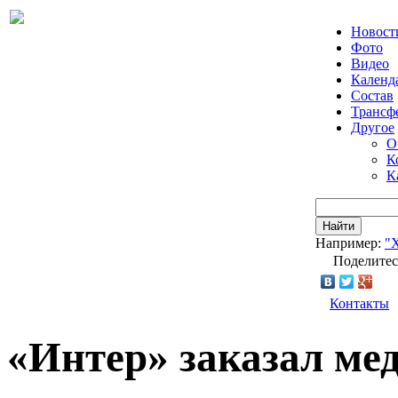
Новост
Фото
Видео
Календ
Состав
Трансф
Другое
О
К
К
Найти
Например:
"
Поделитес
Контакты
«Интер» заказал ме