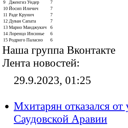
9
Дженгиз Ундер
7
10
Йосип Иличич
7
11
Раде Крунич
7
12
Дуван Сапата
7
13
Марио Манджукич
6
14
Лоренцо Инсинье
6
15
Родриго Паласио
6
Наша группа Вконтакте
Лента новостей:
29.9.2023, 01:25
Мхитарян отказался от 
Саудовской Аравии