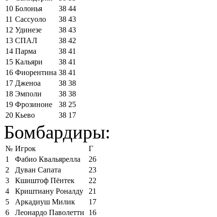
10
Болонья
38
44
11
Сассуоло
38
43
12
Удинезе
38
43
13
СПАЛ
38
42
14
Парма
38
41
15
Кальяри
38
41
16
Фиорентина
38
41
17
Дженоа
38
38
18
Эмполи
38
38
19
Фрозиноне
38
25
20
Кьево
38
17
Бомбардиры:
№
Игрок
Г
1
Фабио Квальярелла
26
2
Дуван Сапата
23
3
Кшиштоф Пёнтек
22
4
Криштиану Роналду
21
5
Аркадиуш Милик
17
6
Леонардо Паволетти
16