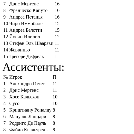
7
Дрис Мертенс
16
8
Франческо Капуто
16
9
Андреа Петанья
16
10
Чиро Иммобиле
15
11
Андреа Белотти
15
12
Йосип Иличич
12
13
Стефан Эль-Шаарави
11
14
Жервиньо
11
15
Грегоре Дефрель
11
Ассистенты:
№
Игрок
П
1
Алехандро Гомес
11
2
Дрис Мертенс
11
3
Хосе Кальехон
10
4
Сусо
10
5
Криштиану Роналду
8
6
Мануэль Лаццари
8
7
Родриго Де Пауль
8
8
Фабио Квальярелла
8