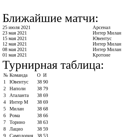
Ближайшие матчи:
25 июля 2021
Арсенал
23 мая 2021
Интер Милан
15 мая 2021
Ювентус
12 мая 2021
Интер Милан
08 мая 2021
Интер Милан
01 мая 2021
Кротоне
Турнирная таблица:
№
Команда
О
И
1
Ювентус
38
90
2
Наполи
38
79
3
Аталанта
38
69
4
Интер М
38
69
5
Милан
38
68
6
Рома
38
66
7
Торино
38
63
8
Лацио
38
59
9
Сампдория
38
53