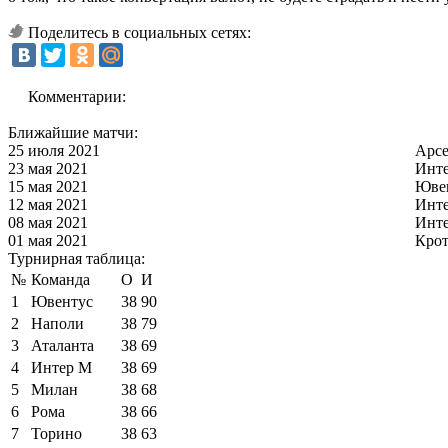
Поделитесь в социальных сетях:
Комментарии:
Ближайшие матчи:
25 июля 2021
Арс
23 мая 2021
Инт
15 мая 2021
Юве
12 мая 2021
Инт
08 мая 2021
Инт
01 мая 2021
Кро
Турнирная таблица:
№
Команда
О
И
1
Ювентус
38
90
2
Наполи
38
79
3
Аталанта
38
69
4
Интер М
38
69
5
Милан
38
68
6
Рома
38
66
7
Торино
38
63