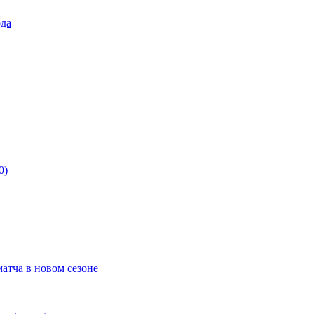
ода
0)
матча в новом сезоне