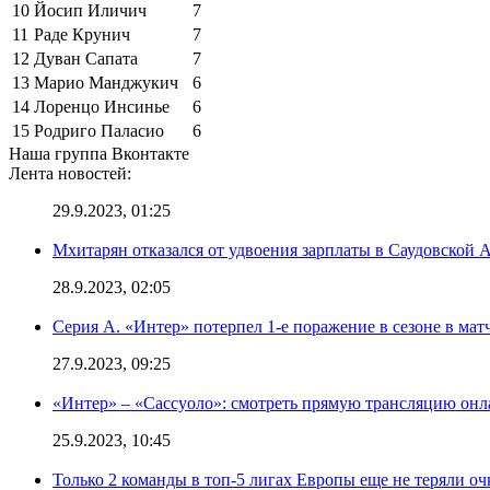
10
Йосип Иличич
7
11
Раде Крунич
7
12
Дуван Сапата
7
13
Марио Манджукич
6
14
Лоренцо Инсинье
6
15
Родриго Паласио
6
Наша группа Вконтакте
Лента новостей:
29.9.2023, 01:25
Мхитарян отказался от удвоения зарплаты в Саудовской 
28.9.2023, 02:05
Серия А. «Интер» потерпел 1-е поражение в сезоне в матч
27.9.2023, 09:25
«Интер» – «Сассуоло»: смотреть прямую трансляцию онла
25.9.2023, 10:45
Только 2 команды в топ-5 лигах Европы еще не теряли о