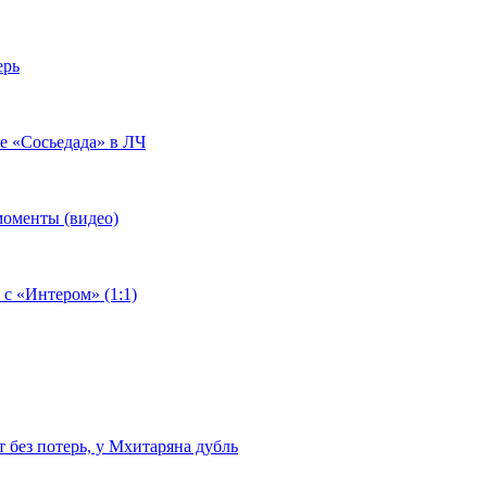
ерь
че «Сосьедада» в ЛЧ
моменты (видео)
 с «Интером» (1:1)
т без потерь, у Мхитаряна дубль