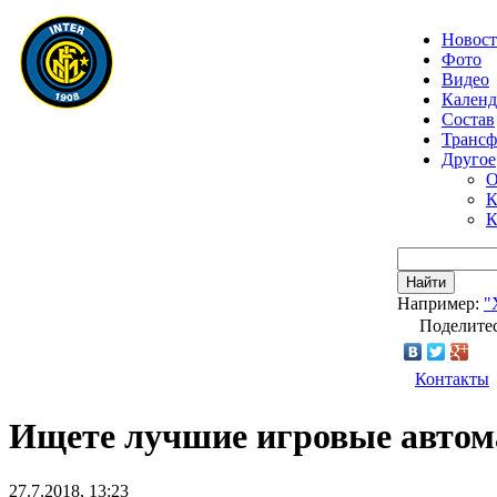
Новос
Фото
Видео
Календ
Состав
Транс
Другое
О
К
К
Найти
Например:
"
Поделитес
Контакты
Ищете лучшие игровые авто
27.7.2018, 13:23