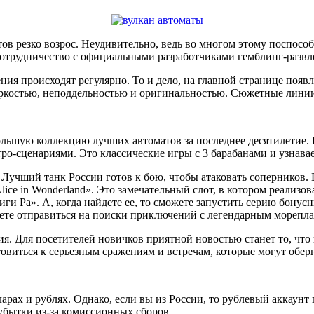
ов резко возрос. Неудивительно, ведь во многом этому поспосо
отрудничество с официальными разработчиками гемблинг-развл
ения происходят регулярно. То и дело, на главной странице поя
 яркостью, неподдельностью и оригинальностью. Сюжетные лин
 большую коллекцию лучших автоматов за последнее десятилети
ро-сценариями. Это классические игры с 3 барабанами и узнава
 Лучший танк России готов к бою, чтобы атаковать соперников.
ice in Wonderland». Это замечательный слот, в котором реализо
иги Ра». А, когда найдете ее, то сможете запустить серию бону
жете отправиться на поиски приключений с легендарным морепл
я. Для посетителей новичков приятной новостью станет то, что
товиться к серьезным сражениям и встречам, которые могут обе
рах и рублях. Однако, если вы из России, то рублевый аккаунт 
и убытки из-за комиссионных сборов.