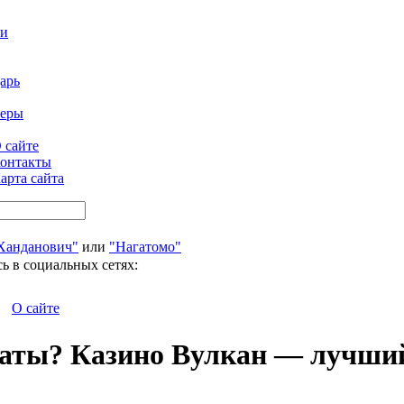
ти
арь
феры
 сайте
онтакты
арта сайта
Ханданович"
или
"Нагатомо"
ь в социальных сетях:
О сайте
маты? Казино Вулкан — лучши