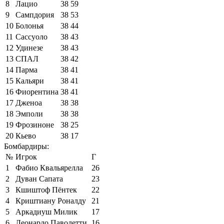
8
Лацио
38
59
9
Сампдория
38
53
10
Болонья
38
44
11
Сассуоло
38
43
12
Удинезе
38
43
13
СПАЛ
38
42
14
Парма
38
41
15
Кальяри
38
41
16
Фиорентина
38
41
17
Дженоа
38
38
18
Эмполи
38
38
19
Фрозиноне
38
25
20
Кьево
38
17
Бомбардиры:
№
Игрок
Г
1
Фабио Квальярелла
26
2
Дуван Сапата
23
3
Кшиштоф Пёнтек
22
4
Криштиану Роналду
21
5
Аркадиуш Милик
17
6
Леонардо Паволетти
16