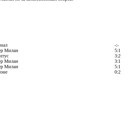
енал
-:-
ер Милан
5:1
нтус
3:2
ер Милан
3:1
ер Милан
5:1
тоне
0:2