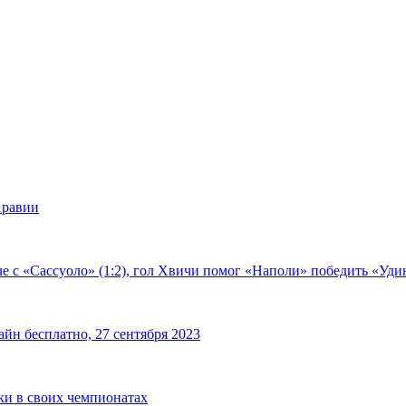
Аравии
е с «Сассуоло» (1:2), гол Хвичи помог «Наполи» победить «Удин
йн бесплатно, 27 сентября 2023
чки в своих чемпионатах