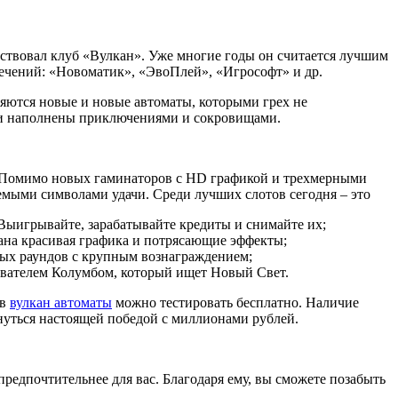
бствовал клуб «Вулкан». Уже многие годы он считается лучшим
ечений: «Новоматик», «ЭвоПлей», «Игрософт» и др.
вляются новые и новые автоматы, которыми грех не
ии наполнены приключениями и сокровищами.
е. Помимо новых гаминаторов с HD графикой и трехмерными
емыми символами удачи. Среди лучших слотов сегодня – это
 Выигрывайте, зарабатывайте кредиты и снимайте их;
вана красивая графика и потрясающие эффекты;
сных раундов с крупным вознаграждением;
авателем Колумбом, который ищет Новый Свет.
 в
вулкан автоматы
можно тестировать бесплатно. Наличие
рнуться настоящей победой с миллионами рублей.
предпочтительнее для вас. Благодаря ему, вы сможете позабыть