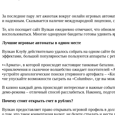
За последние пару лет ажиотаж вокруг онлайн игровых автомат
и надежным. Сказывается наличие международной лицензии, с
Те, кто посещает сайт Вулкан ежедневно отмечают, что обновл
воспользоваться. Многие однорукие бандиты готовы удивить
Лучшие игровые автоматы в одном месте
Вулкан Клубу действительно удалось собрать на одном сайте
эффектами, большой популярностью пользуются аппараты с рет
•«Армата», в которой происходят настоящие танковые баталии.
•приключения и сказочное волшебство ожидает посетителей «Al
•устройте археологические поиски утерянного артефакта – «Кн
•не упускайте возможности сыграть на «Columbus», где вы мо
В казино каждый день происходят интересные и важные событи
демо-режима – отличный способ расслабиться. Наконец, подго
Почему стоит открыть счет в рублях?
Вулкан предоставляет право открывать игровой профиль в долла
о том, что такое конвертация валют, не будете страдать и нест