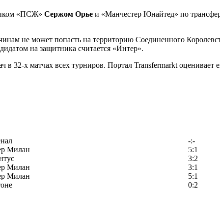
тником «ПСЖ»
Сержом Орье
и «Манчестер Юнайтед» по трансферу
ричинам не может попасть на территорию Соединенного Королев
дидатом на защитника считается «Интер».
 в 32-х матчах всех турниров. Портал Transfermarkt оценивает е
енал
-:-
ер Милан
5:1
нтус
3:2
ер Милан
3:1
ер Милан
5:1
тоне
0:2