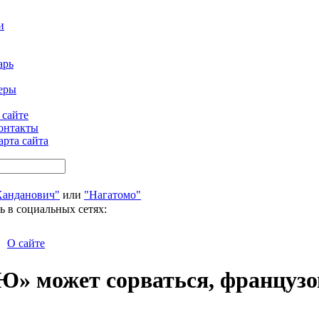
и
арь
еры
 сайте
онтакты
арта сайта
Ханданович"
или
"Нагатомо"
ь в социальных сетях:
О сайте
Ю» может сорваться, французо