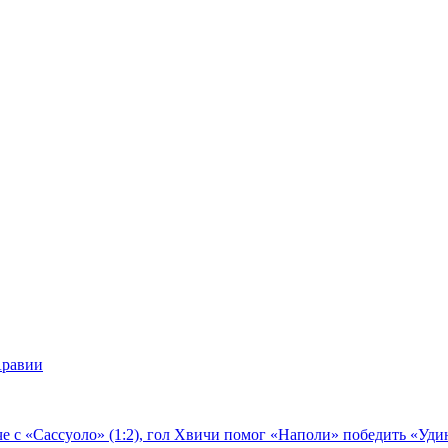
Аравии
е с «Сассуоло» (1:2), гол Хвичи помог «Наполи» победить «Удин