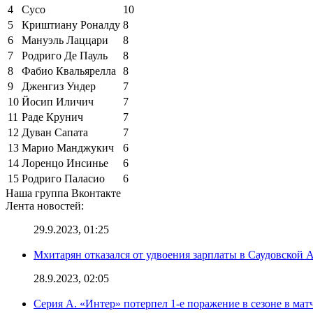
4
Сусо
10
5
Криштиану Роналду
8
6
Мануэль Лаццари
8
7
Родриго Де Пауль
8
8
Фабио Квальярелла
8
9
Дженгиз Ундер
7
10
Йосип Иличич
7
11
Раде Крунич
7
12
Дуван Сапата
7
13
Марио Манджукич
6
14
Лоренцо Инсинье
6
15
Родриго Паласио
6
Наша группа Вконтакте
Лента новостей:
29.9.2023, 01:25
Мхитарян отказался от удвоения зарплаты в Саудовской 
28.9.2023, 02:05
Серия А. «Интер» потерпел 1-е поражение в сезоне в матч