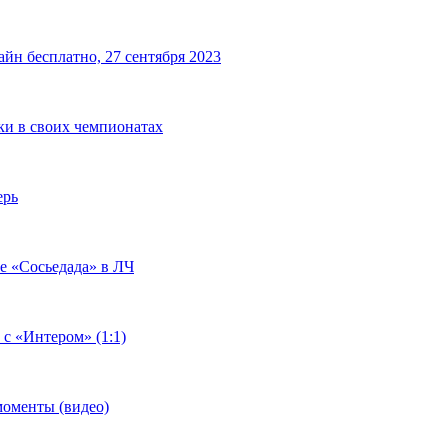
йн бесплатно, 27 сентября 2023
чки в своих чемпионатах
ерь
че «Сосьедада» в ЛЧ
 с «Интером» (1:1)
моменты (видео)