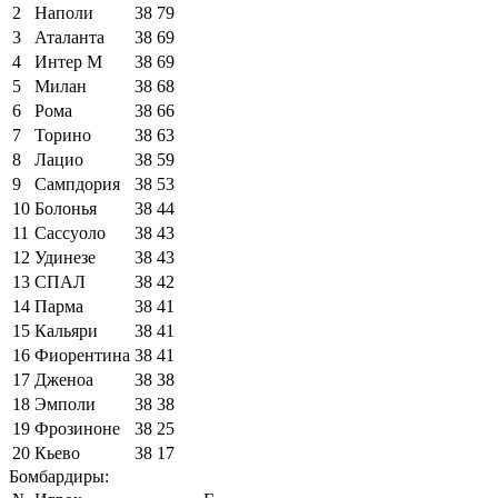
2
Наполи
38
79
3
Аталанта
38
69
4
Интер М
38
69
5
Милан
38
68
6
Рома
38
66
7
Торино
38
63
8
Лацио
38
59
9
Сампдория
38
53
10
Болонья
38
44
11
Сассуоло
38
43
12
Удинезе
38
43
13
СПАЛ
38
42
14
Парма
38
41
15
Кальяри
38
41
16
Фиорентина
38
41
17
Дженоа
38
38
18
Эмполи
38
38
19
Фрозиноне
38
25
20
Кьево
38
17
Бомбардиры: