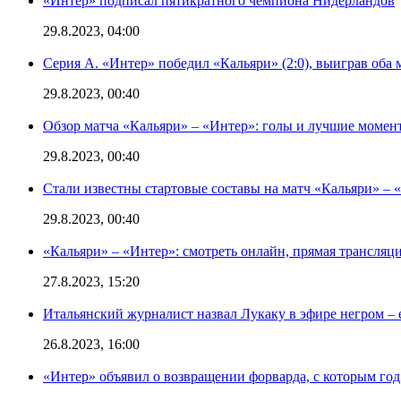
«Интер» подписал пятикратного чемпиона Нидерландов
29.8.2023, 04:00
Серия А. «Интер» победил «Кальяри» (2:0), выиграв оба 
29.8.2023, 00:40
Обзор матча «Кальяри» – «Интер»: голы и лучшие момен
29.8.2023, 00:40
Стали известны стартовые составы на матч «Кальяри» – «
29.8.2023, 00:40
«Кальяри» – «Интер»: смотреть онлайн, прямая трансляци
27.8.2023, 15:20
Итальянский журналист назвал Лукаку в эфире негром – 
26.8.2023, 16:00
«Интер» объявил о возвращении форварда, с которым год 