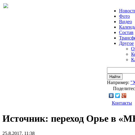
Новост
Фото
Видео
Календ
Состав
Трансф
Другое
О
К
К
Найти
Например:
"
Поделитес
Контакты
Источник: переход Орье в «М
25.8.2017, 11:38