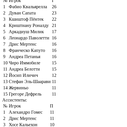
№
Игрок
Г
1
Фабио Квальярелла
26
2
Дуван Сапата
23
3
Кшиштоф Пёнтек
22
4
Криштиану Роналду
21
5
Аркадиуш Милик
17
6
Леонардо Паволетти
16
7
Дрис Мертенс
16
8
Франческо Капуто
16
9
Андреа Петанья
16
10
Чиро Иммобиле
15
11
Андреа Белотти
15
12
Йосип Иличич
12
13
Стефан Эль-Шаарави
11
14
Жервиньо
11
15
Грегоре Дефрель
11
Ассистенты:
№
Игрок
П
1
Алехандро Гомес
11
2
Дрис Мертенс
11
3
Хосе Кальехон
10