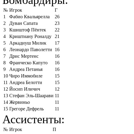
№
Игрок
Г
1
Фабио Квальярелла
26
2
Дуван Сапата
23
3
Кшиштоф Пёнтек
22
4
Криштиану Роналду
21
5
Аркадиуш Милик
17
6
Леонардо Паволетти
16
7
Дрис Мертенс
16
8
Франческо Капуто
16
9
Андреа Петанья
16
10
Чиро Иммобиле
15
11
Андреа Белотти
15
12
Йосип Иличич
12
13
Стефан Эль-Шаарави
11
14
Жервиньо
11
15
Грегоре Дефрель
11
Ассистенты:
№
Игрок
П