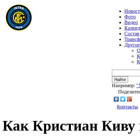
Новос
Фото
Видео
Календ
Состав
Транс
Другое
О
К
К
Найти
Например:
"
Поделитес
Контакты
Как Кристиан Киву 