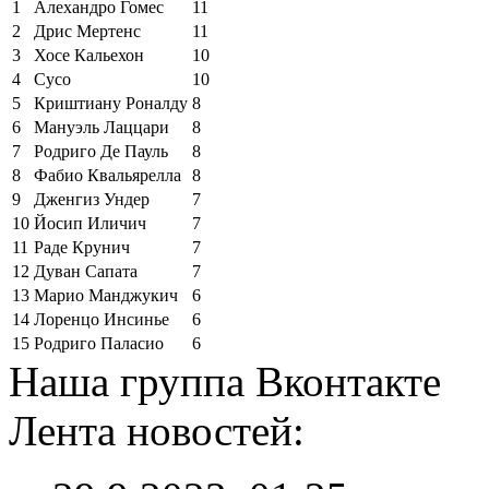
1
Алехандро Гомес
11
2
Дрис Мертенс
11
3
Хосе Кальехон
10
4
Сусо
10
5
Криштиану Роналду
8
6
Мануэль Лаццари
8
7
Родриго Де Пауль
8
8
Фабио Квальярелла
8
9
Дженгиз Ундер
7
10
Йосип Иличич
7
11
Раде Крунич
7
12
Дуван Сапата
7
13
Марио Манджукич
6
14
Лоренцо Инсинье
6
15
Родриго Паласио
6
Наша группа Вконтакте
Лента новостей: