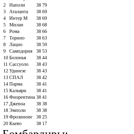
2
Наполи
38
79
3
Аталанта
38
69
4
Интер М
38
69
5
Милан
38
68
6
Рома
38
66
7
Торино
38
63
8
Лацио
38
59
9
Сампдория
38
53
10
Болонья
38
44
11
Сассуоло
38
43
12
Удинезе
38
43
13
СПАЛ
38
42
14
Парма
38
41
15
Кальяри
38
41
16
Фиорентина
38
41
17
Дженоа
38
38
18
Эмполи
38
38
19
Фрозиноне
38
25
20
Кьево
38
17
Бомбардиры: