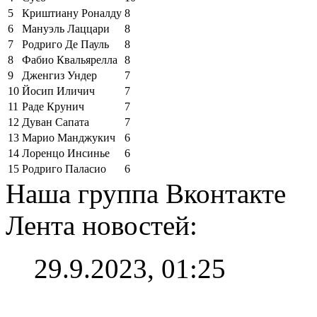
5
Криштиану Роналду
8
6
Мануэль Лаццари
8
7
Родриго Де Пауль
8
8
Фабио Квальярелла
8
9
Дженгиз Ундер
7
10
Йосип Иличич
7
11
Раде Крунич
7
12
Дуван Сапата
7
13
Марио Манджукич
6
14
Лоренцо Инсинье
6
15
Родриго Паласио
6
Наша группа Вконтакте
Лента новостей:
29.9.2023, 01:25