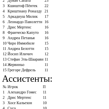
2
Дуван Сапата
23
3
Кшиштоф Пёнтек
22
4
Криштиану Роналду
21
5
Аркадиуш Милик
17
6
Леонардо Паволетти
16
7
Дрис Мертенс
16
8
Франческо Капуто
16
9
Андреа Петанья
16
10
Чиро Иммобиле
15
11
Андреа Белотти
15
12
Йосип Иличич
12
13
Стефан Эль-Шаарави
11
14
Жервиньо
11
15
Грегоре Дефрель
11
Ассистенты:
№
Игрок
П
1
Алехандро Гомес
11
2
Дрис Мертенс
11
3
Хосе Кальехон
10
4
Сусо
10