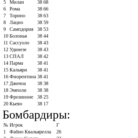
5
Милан
38
68
6
Рома
38
66
7
Торино
38
63
8
Лацио
38
59
9
Сампдория
38
53
10
Болонья
38
44
11
Сассуоло
38
43
12
Удинезе
38
43
13
СПАЛ
38
42
14
Парма
38
41
15
Кальяри
38
41
16
Фиорентина
38
41
17
Дженоа
38
38
18
Эмполи
38
38
19
Фрозиноне
38
25
20
Кьево
38
17
Бомбардиры:
№
Игрок
Г
1
Фабио Квальярелла
26