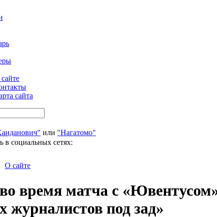
и
арь
еры
 сайте
онтакты
арта сайта
Ханданович"
или
"Нагатомо"
ь в социальных сетях:
О сайте
о во время матча с «Ювентусом
х журналистов под зад»