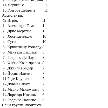
14
Жервиньо
11
15
Грегоре Дефрель
11
Ассистенты:
№
Игрок
П
1
Алехандро Гомес
11
2
Дрис Мертенс
11
3
Хосе Кальехон
10
4
Сусо
10
5
Криштиану Роналду
8
6
Мануэль Лаццари
8
7
Родриго Де Пауль
8
8
Фабио Квальярелла
8
9
Дженгиз Ундер
7
10
Йосип Иличич
7
11
Раде Крунич
7
12
Дуван Сапата
7
13
Марио Манджукич
6
14
Лоренцо Инсинье
6
15
Родриго Паласио
6
Наша группа Вконтакте