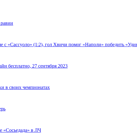
Аравии
е с «Сассуоло» (1:2), гол Хвичи помог «Наполи» победить «Удин
йн бесплатно, 27 сентября 2023
чки в своих чемпионатах
ерь
че «Сосьедада» в ЛЧ