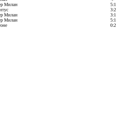
ер Милан
5:1
нтус
3:2
ер Милан
3:1
ер Милан
5:1
тоне
0:2