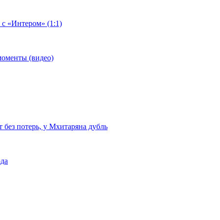
 с «Интером» (1:1)
моменты (видео)
т без потерь, у Мхитаряна дубль
ода