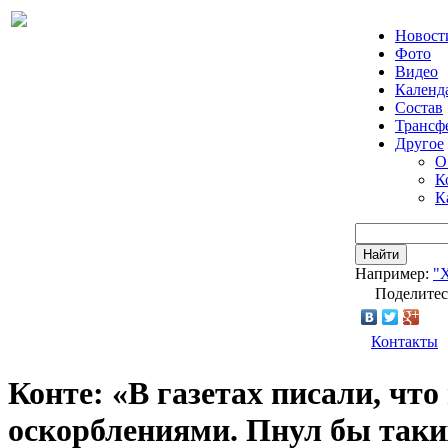
Новост
Фото
Видео
Календ
Состав
Трансф
Другое
О
К
К
Найти
Например:
"
Поделитес
Контакты
Конте: «В газетах писали, чт
оскорблениями. Пнул бы таки