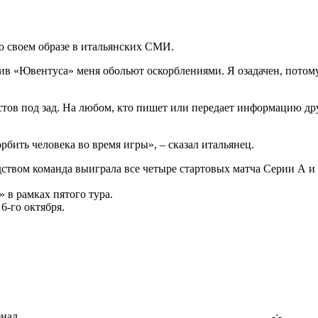
 своем образе в итальянских СМИ.
отив «Ювентуса» меня обольют оскорблениями. Я озадачен, потому
стов под зад. На любом, кто пишет или передает информацию дру
рбить человека во время игры», – сказал итальянец.
ством команда выиграла все четыре стартовых матча Серии А и з
 в рамках пятого тура.
6-го октября.
енал
-:-