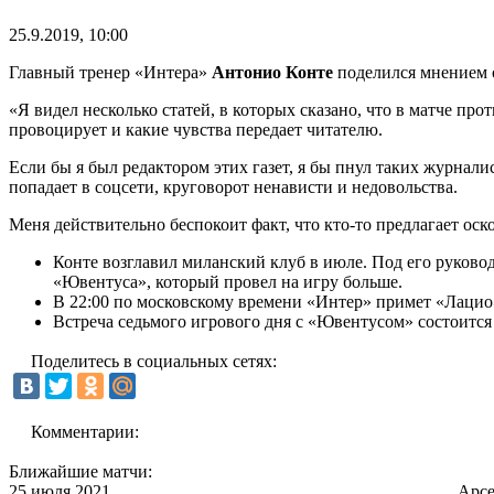
25.9.2019, 10:00
Главный тренер «Интера»
Антонио Конте
поделился мнением о
«Я видел несколько статей, в которых сказано, что в матче пр
провоцирует и какие чувства передает читателю.
Если бы я был редактором этих газет, я бы пнул таких журнали
попадает в соцсети, круговорот ненависти и недовольства.
Меня действительно беспокоит факт, что кто-то предлагает оско
Конте возглавил миланский клуб в июле. Под его руковод
«Ювентуса», который провел на игру больше.
В 22:00 по московскому времени «Интер» примет «Лацио»
Встреча седьмого игрового дня с «Ювентусом» состоится 
Поделитесь в социальных сетях:
Комментарии:
Ближайшие матчи:
25 июля 2021
Арс