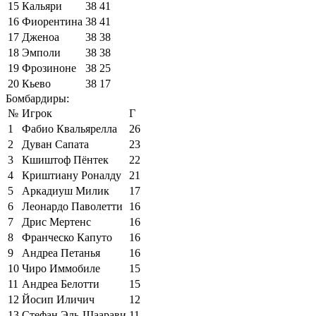
15
Кальяри
38
41
16
Фиорентина
38
41
17
Дженоа
38
38
18
Эмполи
38
38
19
Фрозиноне
38
25
20
Кьево
38
17
Бомбардиры:
№
Игрок
Г
1
Фабио Квальярелла
26
2
Дуван Сапата
23
3
Кшиштоф Пёнтек
22
4
Криштиану Роналду
21
5
Аркадиуш Милик
17
6
Леонардо Паволетти
16
7
Дрис Мертенс
16
8
Франческо Капуто
16
9
Андреа Петанья
16
10
Чиро Иммобиле
15
11
Андреа Белотти
15
12
Йосип Иличич
12
13
Стефан Эль-Шаарави
11