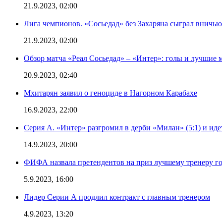
21.9.2023, 02:00
Лига чемпионов. «Сосьедад» без Захаряна сыграл вничью
21.9.2023, 02:00
Обзор матча «Реал Сосьедад» – «Интер»: голы и лучшие 
20.9.2023, 02:40
Мхитарян заявил о геноциде в Нагорном Карабахе
16.9.2023, 22:00
Серия А. «Интер» разгромил в дерби «Милан» (5:1) и иде
14.9.2023, 20:00
ФИФА назвала претендентов на приз лучшему тренеру г
5.9.2023, 16:00
Лидер Серии А продлил контракт с главным тренером
4.9.2023, 13:20