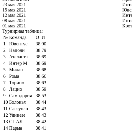
23 мая 2021
Инт
15 мая 2021
Юве
12 мая 2021
Инт
08 мая 2021
Инт
01 мая 2021
Кро
Турнирная таблица:
№
Команда
О
И
1
Ювентус
38
90
2
Наполи
38
79
3
Аталанта
38
69
4
Интер М
38
69
5
Милан
38
68
6
Рома
38
66
7
Торино
38
63
8
Лацио
38
59
9
Сампдория
38
53
10
Болонья
38
44
11
Сассуоло
38
43
12
Удинезе
38
43
13
СПАЛ
38
42
14
Парма
38
41