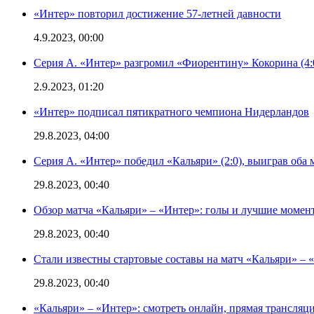
«Интер» повторил достижение 57-летней давности
4.9.2023, 00:00
Серия А. «Интер» разгромил «Фиорентину» Кокорина (4:
2.9.2023, 01:20
«Интер» подписал пятикратного чемпиона Нидерландов
29.8.2023, 04:00
Серия А. «Интер» победил «Кальяри» (2:0), выиграв оба 
29.8.2023, 00:40
Обзор матча «Кальяри» – «Интер»: голы и лучшие момен
29.8.2023, 00:40
Стали известны стартовые составы на матч «Кальяри» – «
29.8.2023, 00:40
«Кальяри» – «Интер»: смотреть онлайн, прямая трансляци