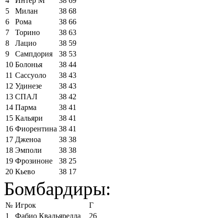
4
Интер М
38
69
5
Милан
38
68
6
Рома
38
66
7
Торино
38
63
8
Лацио
38
59
9
Сампдория
38
53
10
Болонья
38
44
11
Сассуоло
38
43
12
Удинезе
38
43
13
СПАЛ
38
42
14
Парма
38
41
15
Кальяри
38
41
16
Фиорентина
38
41
17
Дженоа
38
38
18
Эмполи
38
38
19
Фрозиноне
38
25
20
Кьево
38
17
Бомбардиры:
№
Игрок
Г
1
Фабио Квальярелла
26