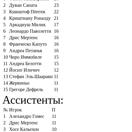
2
Дуван Сапата
23
3
Кшиштоф Пёнтек
22
4
Криштиану Роналду
21
5
Аркадиуш Милик
17
6
Леонардо Паволетти
16
7
Дрис Мертенс
16
8
Франческо Капуто
16
9
Андреа Петанья
16
10
Чиро Иммобиле
15
11
Андреа Белотти
15
12
Йосип Иличич
12
13
Стефан Эль-Шаарави
11
14
Жервиньо
11
15
Грегоре Дефрель
11
Ассистенты:
№
Игрок
П
1
Алехандро Гомес
11
2
Дрис Мертенс
11
3
Хосе Кальехон
10