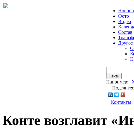
Новост
Фото
Видео
Календ
Состав
Трансф
Другое
О
К
К
Найти
Например:
"
Поделитес
Контакты
Конте возглавит «И