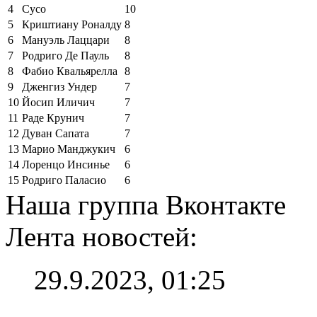
4
Сусо
10
5
Криштиану Роналду
8
6
Мануэль Лаццари
8
7
Родриго Де Пауль
8
8
Фабио Квальярелла
8
9
Дженгиз Ундер
7
10
Йосип Иличич
7
11
Раде Крунич
7
12
Дуван Сапата
7
13
Марио Манджукич
6
14
Лоренцо Инсинье
6
15
Родриго Паласио
6
Наша группа Вконтакте
Лента новостей:
29.9.2023, 01:25