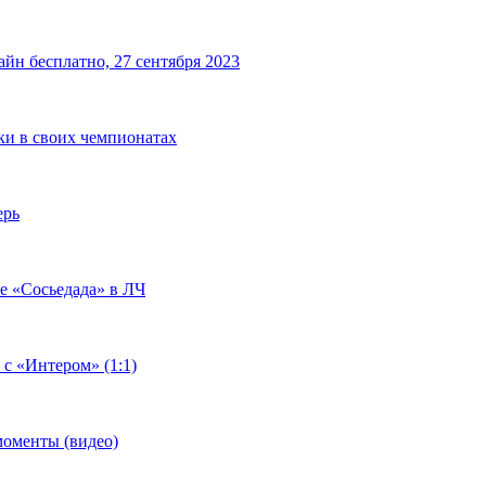
йн бесплатно, 27 сентября 2023
чки в своих чемпионатах
ерь
че «Сосьедада» в ЛЧ
 с «Интером» (1:1)
моменты (видео)