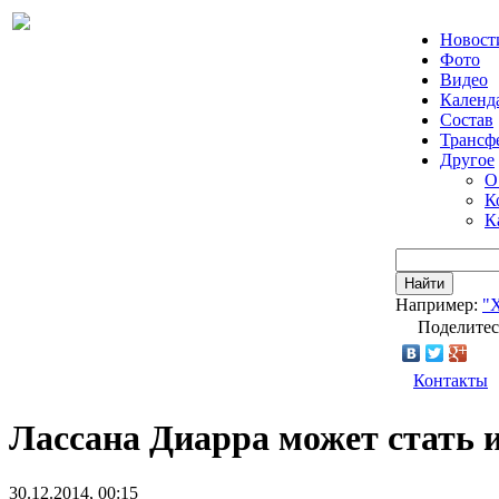
Новост
Фото
Видео
Календ
Состав
Трансф
Другое
О
К
К
Найти
Например:
"
Поделитес
Контакты
Лассана Диарра может стать и
30.12.2014, 00:15