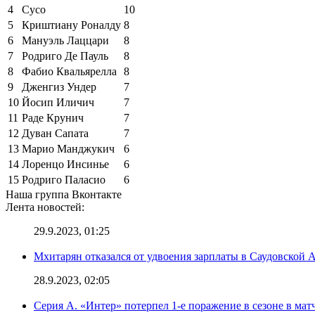
4
Сусо
10
5
Криштиану Роналду
8
6
Мануэль Лаццари
8
7
Родриго Де Пауль
8
8
Фабио Квальярелла
8
9
Дженгиз Ундер
7
10
Йосип Иличич
7
11
Раде Крунич
7
12
Дуван Сапата
7
13
Марио Манджукич
6
14
Лоренцо Инсинье
6
15
Родриго Паласио
6
Наша группа Вконтакте
Лента новостей:
29.9.2023, 01:25
Мхитарян отказался от удвоения зарплаты в Саудовской 
28.9.2023, 02:05
Серия А. «Интер» потерпел 1-е поражение в сезоне в матч