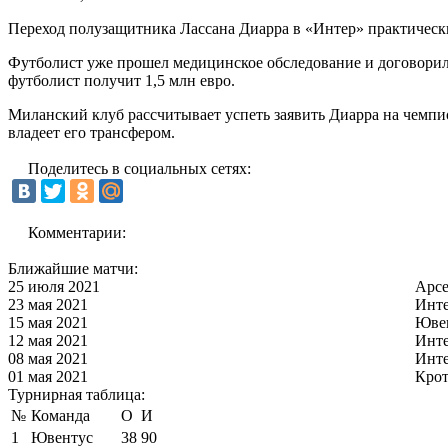
Переход полузащитника Лассана Диарра в «Интер» практичес
Футболист уже прошел медицинское обследование и договорилс
футболист получит 1,5 млн евро.
Миланский клуб рассчитывает успеть заявить Диарра на чемпи
владеет его трансфером.
Поделитесь в социальных сетях:
Комментарии:
Ближайшие матчи:
25 июля 2021
Арс
23 мая 2021
Инт
15 мая 2021
Юве
12 мая 2021
Инт
08 мая 2021
Инт
01 мая 2021
Кро
Турнирная таблица:
№
Команда
О
И
1
Ювентус
38
90