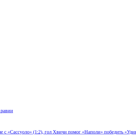
Аравии
е с «Сассуоло» (1:2), гол Хвичи помог «Наполи» победить «Удин