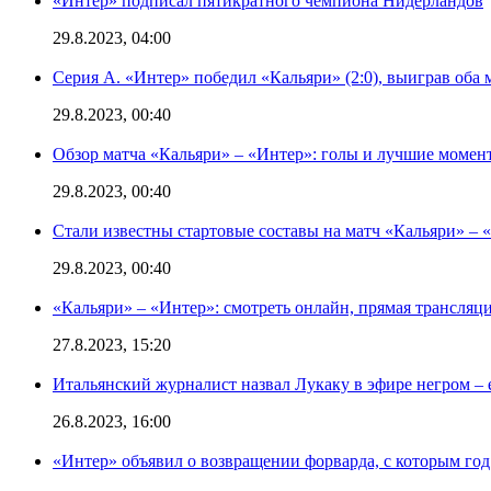
«Интер» подписал пятикратного чемпиона Нидерландов
29.8.2023, 04:00
Серия А. «Интер» победил «Кальяри» (2:0), выиграв оба 
29.8.2023, 00:40
Обзор матча «Кальяри» – «Интер»: голы и лучшие момен
29.8.2023, 00:40
Стали известны стартовые составы на матч «Кальяри» – «
29.8.2023, 00:40
«Кальяри» – «Интер»: смотреть онлайн, прямая трансляци
27.8.2023, 15:20
Итальянский журналист назвал Лукаку в эфире негром – 
26.8.2023, 16:00
«Интер» объявил о возвращении форварда, с которым год 