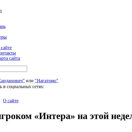
и
арь
еры
 сайте
онтакты
арта сайта
Ханданович"
или
"Нагатомо"
ь в социальных сетях:
О сайте
гроком «Интера» на этой неде