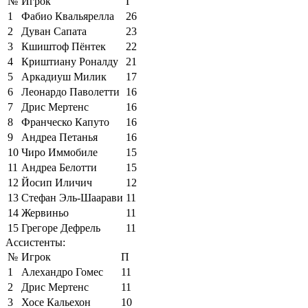
№
Игрок
Г
1
Фабио Квальярелла
26
2
Дуван Сапата
23
3
Кшиштоф Пёнтек
22
4
Криштиану Роналду
21
5
Аркадиуш Милик
17
6
Леонардо Паволетти
16
7
Дрис Мертенс
16
8
Франческо Капуто
16
9
Андреа Петанья
16
10
Чиро Иммобиле
15
11
Андреа Белотти
15
12
Йосип Иличич
12
13
Стефан Эль-Шаарави
11
14
Жервиньо
11
15
Грегоре Дефрель
11
Ассистенты:
№
Игрок
П
1
Алехандро Гомес
11
2
Дрис Мертенс
11
3
Хосе Кальехон
10