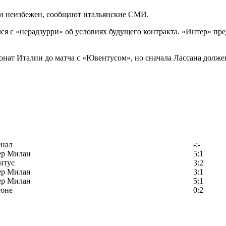
ки неизбежен, сообщают итальянские СМИ.
я с «нерадзурри» об условиях будущего контракта. «Интер» пре
онат Италии до матча с «Ювентусом», но сначала Лассана долж
енал
-:-
ер Милан
5:1
нтус
3:2
ер Милан
3:1
ер Милан
5:1
тоне
0:2