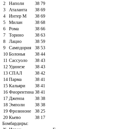
2
Наполи
38
79
3
Аталанта
38
69
4
Интер М
38
69
5
Милан
38
68
6
Рома
38
66
7
Торино
38
63
8
Лацио
38
59
9
Сампдория
38
53
10
Болонья
38
44
11
Сассуоло
38
43
12
Удинезе
38
43
13
СПАЛ
38
42
14
Парма
38
41
15
Кальяри
38
41
16
Фиорентина
38
41
17
Дженоа
38
38
18
Эмполи
38
38
19
Фрозиноне
38
25
20
Кьево
38
17
Бомбардиры: