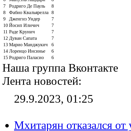
7
Родриго Де Пауль
8
8
Фабио Квальярелла
8
9
Дженгиз Ундер
7
10
Йосип Иличич
7
11
Раде Крунич
7
12
Дуван Сапата
7
13
Марио Манджукич
6
14
Лоренцо Инсинье
6
15
Родриго Паласио
6
Наша группа Вконтакте
Лента новостей:
29.9.2023, 01:25
Мхитарян отказался от 