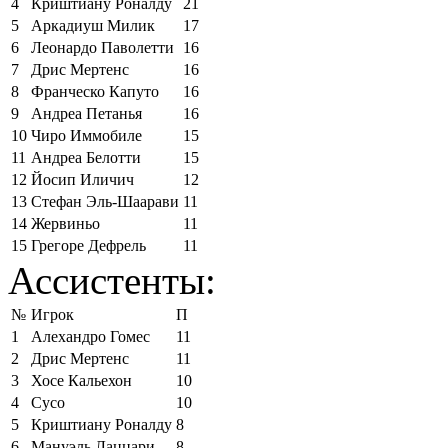
4
Криштиану Роналду
21
5
Аркадиуш Милик
17
6
Леонардо Паволетти
16
7
Дрис Мертенс
16
8
Франческо Капуто
16
9
Андреа Петанья
16
10
Чиро Иммобиле
15
11
Андреа Белотти
15
12
Йосип Иличич
12
13
Стефан Эль-Шаарави
11
14
Жервиньо
11
15
Грегоре Дефрель
11
Ассистенты:
№
Игрок
П
1
Алехандро Гомес
11
2
Дрис Мертенс
11
3
Хосе Кальехон
10
4
Сусо
10
5
Криштиану Роналду
8
6
Мануэль Лаццари
8