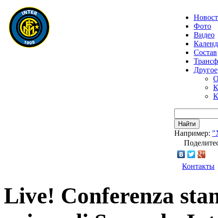
Новос
Фото
Видео
Календ
Состав
Транс
Другое
О
К
К
Найти
Например:
"
Поделитес
Контакты
Live! Conferenza st