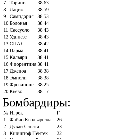
7
Торино
38
63
8
Лацио
38
59
9
Сампдория
38
53
10
Болонья
38
44
11
Сассуоло
38
43
12
Удинезе
38
43
13
СПАЛ
38
42
14
Парма
38
41
15
Кальяри
38
41
16
Фиорентина
38
41
17
Дженоа
38
38
18
Эмполи
38
38
19
Фрозиноне
38
25
20
Кьево
38
17
Бомбардиры:
№
Игрок
Г
1
Фабио Квальярелла
26
2
Дуван Сапата
23
3
Кшиштоф Пёнтек
22