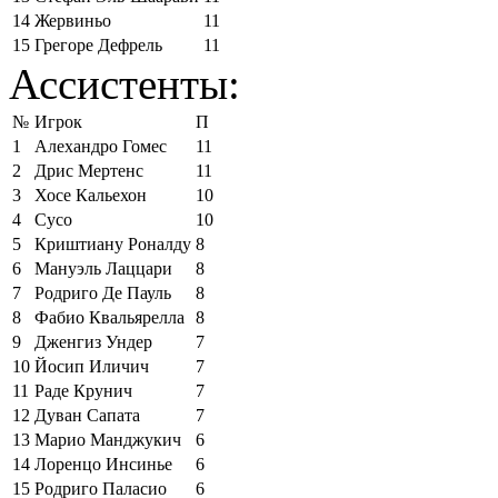
14
Жервиньо
11
15
Грегоре Дефрель
11
Ассистенты:
№
Игрок
П
1
Алехандро Гомес
11
2
Дрис Мертенс
11
3
Хосе Кальехон
10
4
Сусо
10
5
Криштиану Роналду
8
6
Мануэль Лаццари
8
7
Родриго Де Пауль
8
8
Фабио Квальярелла
8
9
Дженгиз Ундер
7
10
Йосип Иличич
7
11
Раде Крунич
7
12
Дуван Сапата
7
13
Марио Манджукич
6
14
Лоренцо Инсинье
6
15
Родриго Паласио
6