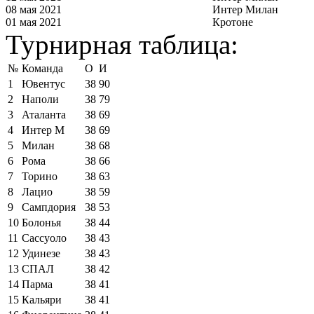
08 мая 2021
Интер Милан
01 мая 2021
Кротоне
Турнирная таблица:
№
Команда
О
И
1
Ювентус
38
90
2
Наполи
38
79
3
Аталанта
38
69
4
Интер М
38
69
5
Милан
38
68
6
Рома
38
66
7
Торино
38
63
8
Лацио
38
59
9
Сампдория
38
53
10
Болонья
38
44
11
Сассуоло
38
43
12
Удинезе
38
43
13
СПАЛ
38
42
14
Парма
38
41
15
Кальяри
38
41