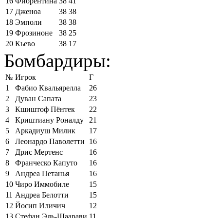
16
Фиорентина
38
41
17
Дженоа
38
38
18
Эмполи
38
38
19
Фрозиноне
38
25
20
Кьево
38
17
Бомбардиры:
№
Игрок
Г
1
Фабио Квальярелла
26
2
Дуван Сапата
23
3
Кшиштоф Пёнтек
22
4
Криштиану Роналду
21
5
Аркадиуш Милик
17
6
Леонардо Паволетти
16
7
Дрис Мертенс
16
8
Франческо Капуто
16
9
Андреа Петанья
16
10
Чиро Иммобиле
15
11
Андреа Белотти
15
12
Йосип Иличич
12
13
Стефан Эль-Шаарави
11