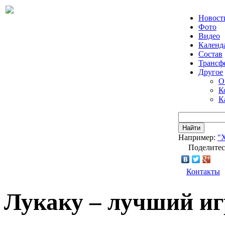
Новост
Фото
Видео
Календ
Состав
Трансф
Другое
О
К
К
Найти
Например:
"
Поделитес
Контакты
Лукаку – лучший иг