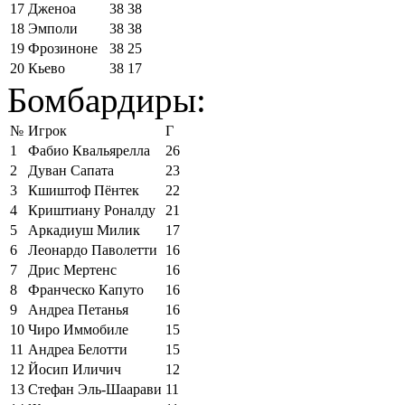
17
Дженоа
38
38
18
Эмполи
38
38
19
Фрозиноне
38
25
20
Кьево
38
17
Бомбардиры:
№
Игрок
Г
1
Фабио Квальярелла
26
2
Дуван Сапата
23
3
Кшиштоф Пёнтек
22
4
Криштиану Роналду
21
5
Аркадиуш Милик
17
6
Леонардо Паволетти
16
7
Дрис Мертенс
16
8
Франческо Капуто
16
9
Андреа Петанья
16
10
Чиро Иммобиле
15
11
Андреа Белотти
15
12
Йосип Иличич
12
13
Стефан Эль-Шаарави
11