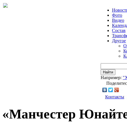
Новост
Фото
Видео
Календ
Состав
Трансф
Другое
О
К
К
Найти
Например:
"
Поделитес
Контакты
«Манчестер Юнайте