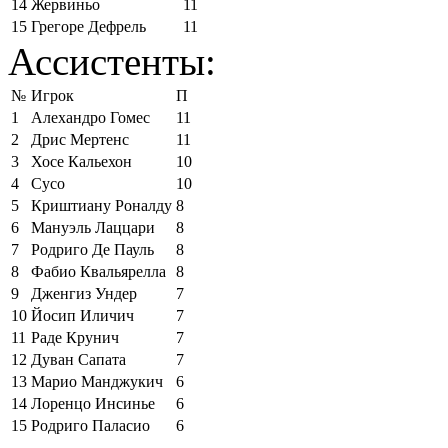
14
Жервиньо
11
15
Грегоре Дефрель
11
Ассистенты:
№
Игрок
П
1
Алехандро Гомес
11
2
Дрис Мертенс
11
3
Хосе Кальехон
10
4
Сусо
10
5
Криштиану Роналду
8
6
Мануэль Лаццари
8
7
Родриго Де Пауль
8
8
Фабио Квальярелла
8
9
Дженгиз Ундер
7
10
Йосип Иличич
7
11
Раде Крунич
7
12
Дуван Сапата
7
13
Марио Манджукич
6
14
Лоренцо Инсинье
6
15
Родриго Паласио
6