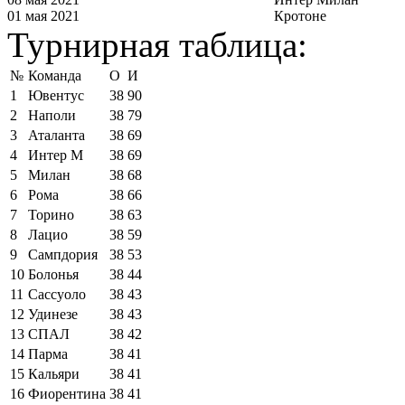
01 мая 2021
Кротоне
Турнирная таблица:
№
Команда
О
И
1
Ювентус
38
90
2
Наполи
38
79
3
Аталанта
38
69
4
Интер М
38
69
5
Милан
38
68
6
Рома
38
66
7
Торино
38
63
8
Лацио
38
59
9
Сампдория
38
53
10
Болонья
38
44
11
Сассуоло
38
43
12
Удинезе
38
43
13
СПАЛ
38
42
14
Парма
38
41
15
Кальяри
38
41
16
Фиорентина
38
41