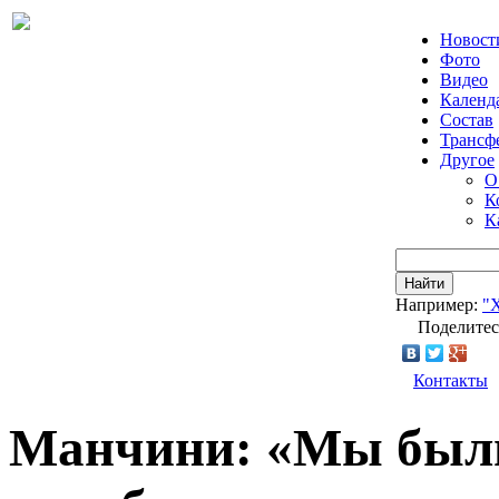
Новост
Фото
Видео
Календ
Состав
Трансф
Другое
О
К
К
Найти
Например:
"
Поделитес
Контакты
Манчини: «Мы были