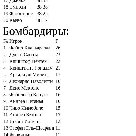
17
Дженоа
38
38
18
Эмполи
38
38
19
Фрозиноне
38
25
20
Кьево
38
17
Бомбардиры:
№
Игрок
Г
1
Фабио Квальярелла
26
2
Дуван Сапата
23
3
Кшиштоф Пёнтек
22
4
Криштиану Роналду
21
5
Аркадиуш Милик
17
6
Леонардо Паволетти
16
7
Дрис Мертенс
16
8
Франческо Капуто
16
9
Андреа Петанья
16
10
Чиро Иммобиле
15
11
Андреа Белотти
15
12
Йосип Иличич
12
13
Стефан Эль-Шаарави
11
14
Жервиньо
11