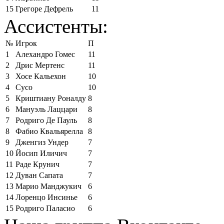
15
Грегоре Дефрель
11
Ассистенты:
№
Игрок
П
1
Алехандро Гомес
11
2
Дрис Мертенс
11
3
Хосе Кальехон
10
4
Сусо
10
5
Криштиану Роналду
8
6
Мануэль Лаццари
8
7
Родриго Де Пауль
8
8
Фабио Квальярелла
8
9
Дженгиз Ундер
7
10
Йосип Иличич
7
11
Раде Крунич
7
12
Дуван Сапата
7
13
Марио Манджукич
6
14
Лоренцо Инсинье
6
15
Родриго Паласио
6