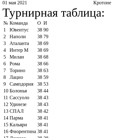
01 мая 2021
Кротоне
Турнирная таблица:
№
Команда
О
И
1
Ювентус
38
90
2
Наполи
38
79
3
Аталанта
38
69
4
Интер М
38
69
5
Милан
38
68
6
Рома
38
66
7
Торино
38
63
8
Лацио
38
59
9
Сампдория
38
53
10
Болонья
38
44
11
Сассуоло
38
43
12
Удинезе
38
43
13
СПАЛ
38
42
14
Парма
38
41
15
Кальяри
38
41
16
Фиорентина
38
41