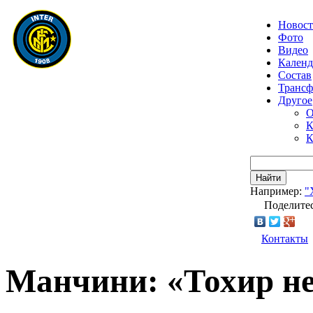
Новос
Фото
Видео
Календ
Состав
Транс
Другое
О
К
К
Найти
Например:
"
Поделитес
Контакты
Манчини: «Тохир не 