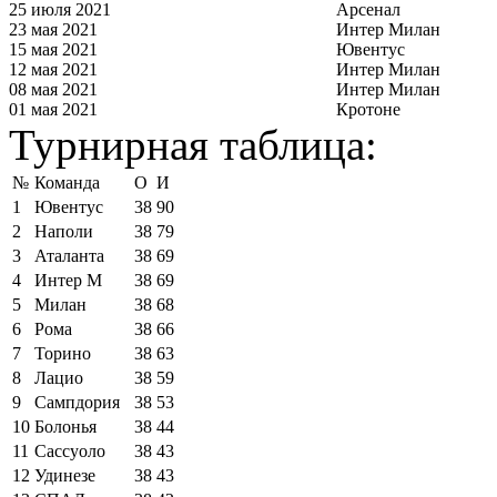
25 июля 2021
Арсенал
23 мая 2021
Интер Милан
15 мая 2021
Ювентус
12 мая 2021
Интер Милан
08 мая 2021
Интер Милан
01 мая 2021
Кротоне
Турнирная таблица:
№
Команда
О
И
1
Ювентус
38
90
2
Наполи
38
79
3
Аталанта
38
69
4
Интер М
38
69
5
Милан
38
68
6
Рома
38
66
7
Торино
38
63
8
Лацио
38
59
9
Сампдория
38
53
10
Болонья
38
44
11
Сассуоло
38
43
12
Удинезе
38
43