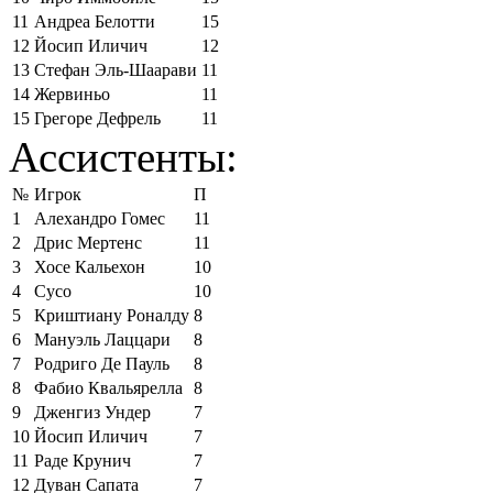
11
Андреа Белотти
15
12
Йосип Иличич
12
13
Стефан Эль-Шаарави
11
14
Жервиньо
11
15
Грегоре Дефрель
11
Ассистенты:
№
Игрок
П
1
Алехандро Гомес
11
2
Дрис Мертенс
11
3
Хосе Кальехон
10
4
Сусо
10
5
Криштиану Роналду
8
6
Мануэль Лаццари
8
7
Родриго Де Пауль
8
8
Фабио Квальярелла
8
9
Дженгиз Ундер
7
10
Йосип Иличич
7
11
Раде Крунич
7
12
Дуван Сапата
7