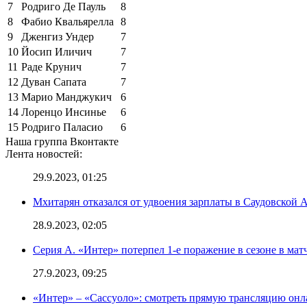
7
Родриго Де Пауль
8
8
Фабио Квальярелла
8
9
Дженгиз Ундер
7
10
Йосип Иличич
7
11
Раде Крунич
7
12
Дуван Сапата
7
13
Марио Манджукич
6
14
Лоренцо Инсинье
6
15
Родриго Паласио
6
Наша группа Вконтакте
Лента новостей:
29.9.2023, 01:25
Мхитарян отказался от удвоения зарплаты в Саудовской 
28.9.2023, 02:05
Серия А. «Интер» потерпел 1-е поражение в сезоне в матч
27.9.2023, 09:25
«Интер» – «Сассуоло»: смотреть прямую трансляцию онла