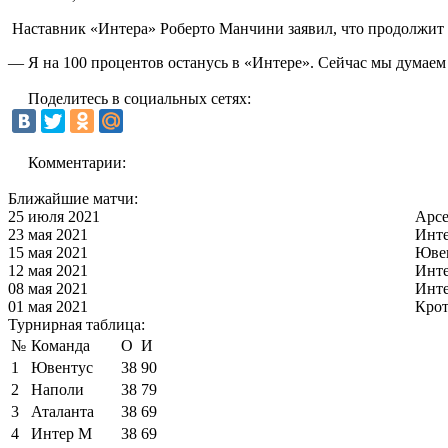
Наставник «Интера» Роберто Манчини заявил, что продолжит 
— Я на 100 процентов останусь в «Интере». Сейчас мы думаем 
Поделитесь в социальных сетях:
Комментарии:
Ближайшие матчи:
25 июля 2021
Арс
23 мая 2021
Инт
15 мая 2021
Юве
12 мая 2021
Инт
08 мая 2021
Инт
01 мая 2021
Кро
Турнирная таблица:
№
Команда
О
И
1
Ювентус
38
90
2
Наполи
38
79
3
Аталанта
38
69
4
Интер М
38
69