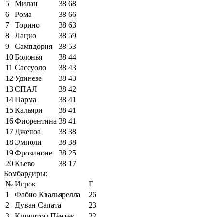
5
Милан
38
68
6
Рома
38
66
7
Торино
38
63
8
Лацио
38
59
9
Сампдория
38
53
10
Болонья
38
44
11
Сассуоло
38
43
12
Удинезе
38
43
13
СПАЛ
38
42
14
Парма
38
41
15
Кальяри
38
41
16
Фиорентина
38
41
17
Дженоа
38
38
18
Эмполи
38
38
19
Фрозиноне
38
25
20
Кьево
38
17
Бомбардиры:
№
Игрок
Г
1
Фабио Квальярелла
26
2
Дуван Сапата
23
3
Кшиштоф Пёнтек
22