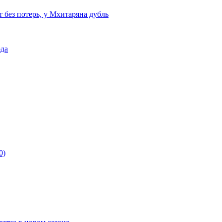
т без потерь, у Мхитаряна дубль
ода
0)