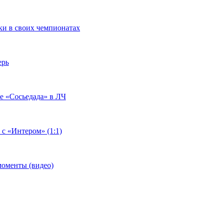
чки в своих чемпионатах
ерь
че «Сосьедада» в ЛЧ
 с «Интером» (1:1)
моменты (видео)