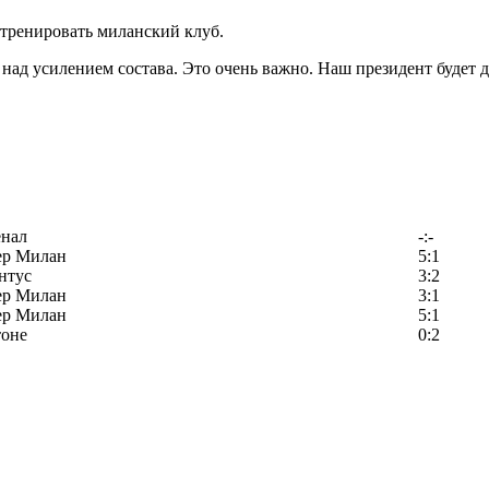
тренировать миланский клуб.
над усилением состава. Это очень важно. Наш президент будет д
енал
-:-
ер Милан
5:1
нтус
3:2
ер Милан
3:1
ер Милан
5:1
тоне
0:2