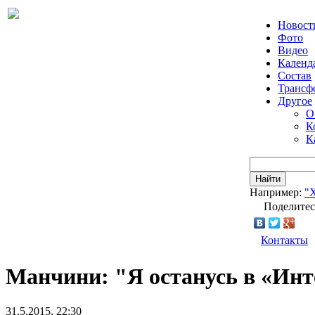
Новост
Фото
Видео
Календ
Состав
Трансф
Другое
О
К
К
Найти
Например:
"
Поделитес
Контакты
Манчини: "Я останусь в «Инт
31.5.2015, 22:30