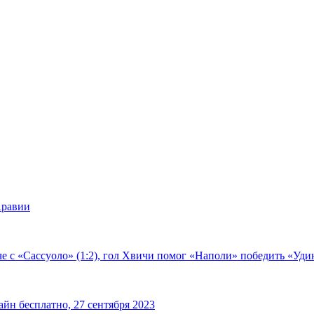
Аравии
е с «Сассуоло» (1:2), гол Хвичи помог «Наполи» победить «Удин
йн бесплатно, 27 сентября 2023