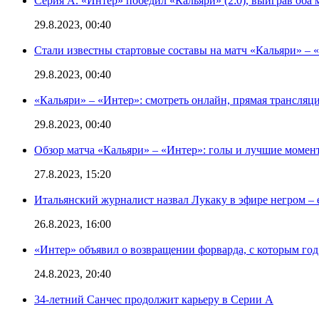
Серия А. «Интер» победил «Кальяри» (2:0), выиграв оба 
29.8.2023, 00:40
Стали известны стартовые составы на матч «Кальяри» – «
29.8.2023, 00:40
«Кальяри» – «Интер»: смотреть онлайн, прямая трансляци
29.8.2023, 00:40
Обзор матча «Кальяри» – «Интер»: голы и лучшие момен
27.8.2023, 15:20
Итальянский журналист назвал Лукаку в эфире негром – 
26.8.2023, 16:00
«Интер» объявил о возвращении форварда, с которым год 
24.8.2023, 20:40
34-летний Санчес продолжит карьеру в Серии А