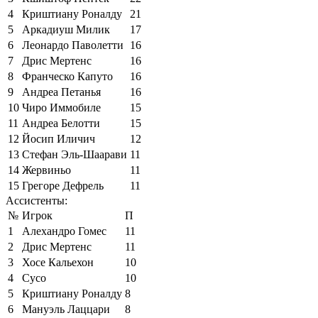
4
Криштиану Роналду
21
5
Аркадиуш Милик
17
6
Леонардо Паволетти
16
7
Дрис Мертенс
16
8
Франческо Капуто
16
9
Андреа Петанья
16
10
Чиро Иммобиле
15
11
Андреа Белотти
15
12
Йосип Иличич
12
13
Стефан Эль-Шаарави
11
14
Жервиньо
11
15
Грегоре Дефрель
11
Ассистенты:
№
Игрок
П
1
Алехандро Гомес
11
2
Дрис Мертенс
11
3
Хосе Кальехон
10
4
Сусо
10
5
Криштиану Роналду
8
6
Мануэль Лаццари
8