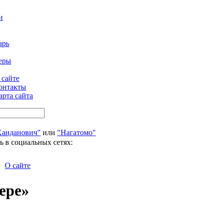
и
арь
еры
 сайте
онтакты
арта сайта
Ханданович"
или
"Нагатомо"
ь в социальных сетях:
О сайте
ере»