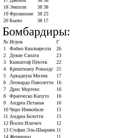
17
Дженоа
38
38
18
Эмполи
38
38
19
Фрозиноне
38
25
20
Кьево
38
17
Бомбардиры:
№
Игрок
Г
1
Фабио Квальярелла
26
2
Дуван Сапата
23
3
Кшиштоф Пёнтек
22
4
Криштиану Роналду
21
5
Аркадиуш Милик
17
6
Леонардо Паволетти
16
7
Дрис Мертенс
16
8
Франческо Капуто
16
9
Андреа Петанья
16
10
Чиро Иммобиле
15
11
Андреа Белотти
15
12
Йосип Иличич
12
13
Стефан Эль-Шаарави
11
14
Жервиньо
11