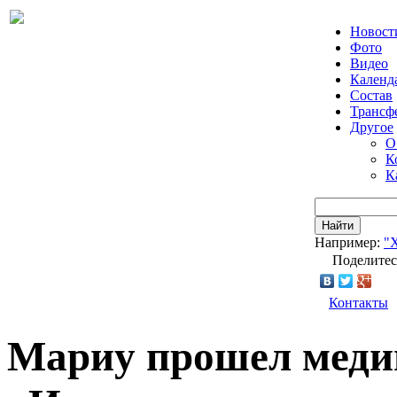
Новост
Фото
Видео
Календ
Состав
Трансф
Другое
О
К
К
Найти
Например:
"
Поделитес
Контакты
Мариу прошел меди