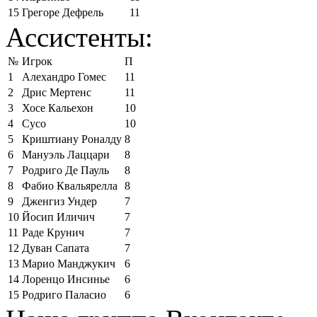
15
Грегоре Дефрель
11
Ассистенты:
№
Игрок
П
1
Алехандро Гомес
11
2
Дрис Мертенс
11
3
Хосе Кальехон
10
4
Сусо
10
5
Криштиану Роналду
8
6
Мануэль Лаццари
8
7
Родриго Де Пауль
8
8
Фабио Квальярелла
8
9
Дженгиз Ундер
7
10
Йосип Иличич
7
11
Раде Крунич
7
12
Дуван Сапата
7
13
Марио Манджукич
6
14
Лоренцо Инсинье
6
15
Родриго Паласио
6