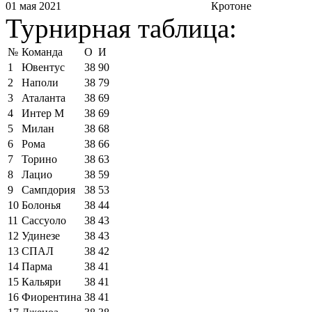
01 мая 2021
Кротоне
Турнирная таблица:
№
Команда
О
И
1
Ювентус
38
90
2
Наполи
38
79
3
Аталанта
38
69
4
Интер М
38
69
5
Милан
38
68
6
Рома
38
66
7
Торино
38
63
8
Лацио
38
59
9
Сампдория
38
53
10
Болонья
38
44
11
Сассуоло
38
43
12
Удинезе
38
43
13
СПАЛ
38
42
14
Парма
38
41
15
Кальяри
38
41
16
Фиорентина
38
41