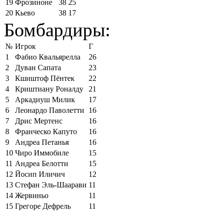
19
Фрозиноне
38
25
20
Кьево
38
17
Бомбардиры:
№
Игрок
Г
1
Фабио Квальярелла
26
2
Дуван Сапата
23
3
Кшиштоф Пёнтек
22
4
Криштиану Роналду
21
5
Аркадиуш Милик
17
6
Леонардо Паволетти
16
7
Дрис Мертенс
16
8
Франческо Капуто
16
9
Андреа Петанья
16
10
Чиро Иммобиле
15
11
Андреа Белотти
15
12
Йосип Иличич
12
13
Стефан Эль-Шаарави
11
14
Жервиньо
11
15
Грегоре Дефрель
11