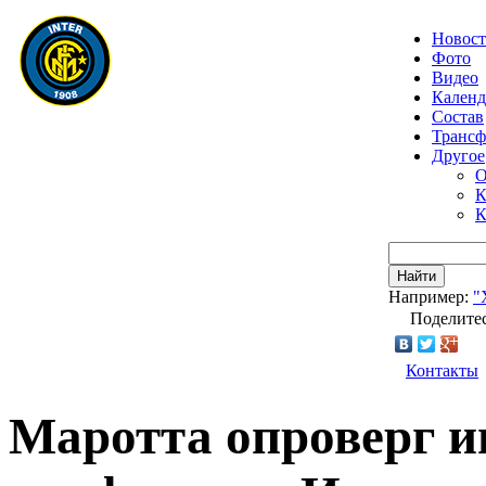
Новос
Фото
Видео
Календ
Состав
Транс
Другое
О
К
К
Найти
Например:
"
Поделитес
Контакты
Маротта опроверг 