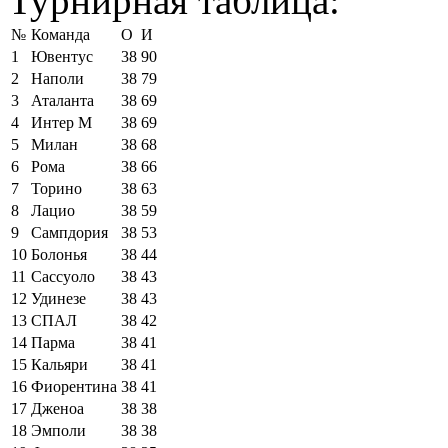
Турнирная таблица:
№
Команда
О
И
1
Ювентус
38
90
2
Наполи
38
79
3
Аталанта
38
69
4
Интер М
38
69
5
Милан
38
68
6
Рома
38
66
7
Торино
38
63
8
Лацио
38
59
9
Сампдория
38
53
10
Болонья
38
44
11
Сассуоло
38
43
12
Удинезе
38
43
13
СПАЛ
38
42
14
Парма
38
41
15
Кальяри
38
41
16
Фиорентина
38
41
17
Дженоа
38
38
18
Эмполи
38
38