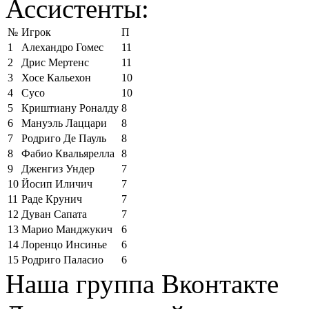
Ассистенты:
№
Игрок
П
1
Алехандро Гомес
11
2
Дрис Мертенс
11
3
Хосе Кальехон
10
4
Сусо
10
5
Криштиану Роналду
8
6
Мануэль Лаццари
8
7
Родриго Де Пауль
8
8
Фабио Квальярелла
8
9
Дженгиз Ундер
7
10
Йосип Иличич
7
11
Раде Крунич
7
12
Дуван Сапата
7
13
Марио Манджукич
6
14
Лоренцо Инсинье
6
15
Родриго Паласио
6
Наша группа Вконтакте