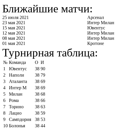
Ближайшие матчи:
25 июля 2021
Арсенал
23 мая 2021
Интер Милан
15 мая 2021
Ювентус
12 мая 2021
Интер Милан
08 мая 2021
Интер Милан
01 мая 2021
Кротоне
Турнирная таблица:
№
Команда
О
И
1
Ювентус
38
90
2
Наполи
38
79
3
Аталанта
38
69
4
Интер М
38
69
5
Милан
38
68
6
Рома
38
66
7
Торино
38
63
8
Лацио
38
59
9
Сампдория
38
53
10
Болонья
38
44