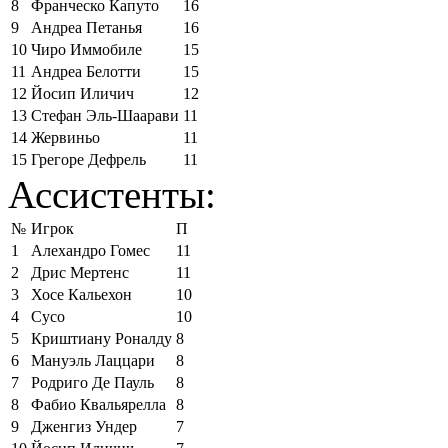
8
Франческо Капуто
16
9
Андреа Петанья
16
10
Чиро Иммобиле
15
11
Андреа Белотти
15
12
Йосип Иличич
12
13
Стефан Эль-Шаарави
11
14
Жервиньо
11
15
Грегоре Дефрель
11
Ассистенты:
№
Игрок
П
1
Алехандро Гомес
11
2
Дрис Мертенс
11
3
Хосе Кальехон
10
4
Сусо
10
5
Криштиану Роналду
8
6
Мануэль Лаццари
8
7
Родриго Де Пауль
8
8
Фабио Квальярелла
8
9
Дженгиз Ундер
7