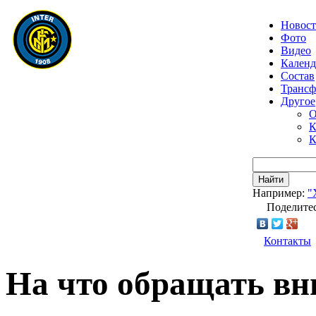
Новос
Фото
Видео
Календ
Состав
Транс
Другое
О
К
К
Найти
Например:
"
Поделитес
Контакты
На что обращать вн