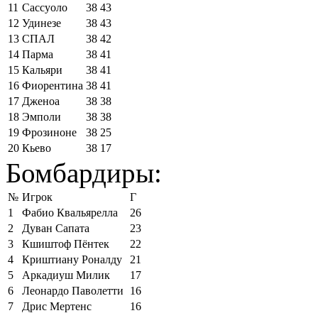
11
Сассуоло
38
43
12
Удинезе
38
43
13
СПАЛ
38
42
14
Парма
38
41
15
Кальяри
38
41
16
Фиорентина
38
41
17
Дженоа
38
38
18
Эмполи
38
38
19
Фрозиноне
38
25
20
Кьево
38
17
Бомбардиры:
№
Игрок
Г
1
Фабио Квальярелла
26
2
Дуван Сапата
23
3
Кшиштоф Пёнтек
22
4
Криштиану Роналду
21
5
Аркадиуш Милик
17
6
Леонардо Паволетти
16
7
Дрис Мертенс
16