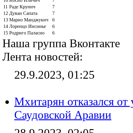
10
Йосип Иличич
7
11
Раде Крунич
7
12
Дуван Сапата
7
13
Марио Манджукич
6
14
Лоренцо Инсинье
6
15
Родриго Паласио
6
Наша группа Вконтакте
Лента новостей:
29.9.2023, 01:25
Мхитарян отказался от 
Саудовской Аравии
28.9.2023, 02:05