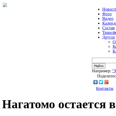
Новост
Фото
Видео
Календ
Состав
Трансф
Другое
О
К
К
Найти
Например:
"
Поделитес
Контакты
Нагатомо остается в