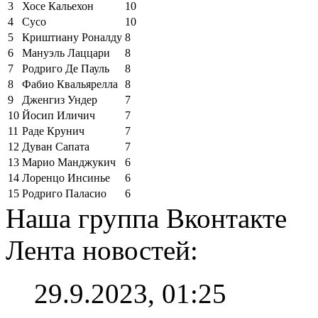
3
Хосе Кальехон
10
4
Сусо
10
5
Криштиану Роналду
8
6
Мануэль Лаццари
8
7
Родриго Де Пауль
8
8
Фабио Квальярелла
8
9
Дженгиз Ундер
7
10
Йосип Иличич
7
11
Раде Крунич
7
12
Дуван Сапата
7
13
Марио Манджукич
6
14
Лоренцо Инсинье
6
15
Родриго Паласио
6
Наша группа Вконтакте
Лента новостей:
29.9.2023, 01:25