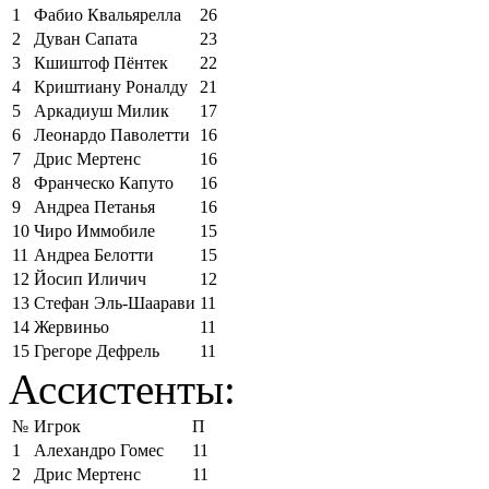
1
Фабио Квальярелла
26
2
Дуван Сапата
23
3
Кшиштоф Пёнтек
22
4
Криштиану Роналду
21
5
Аркадиуш Милик
17
6
Леонардо Паволетти
16
7
Дрис Мертенс
16
8
Франческо Капуто
16
9
Андреа Петанья
16
10
Чиро Иммобиле
15
11
Андреа Белотти
15
12
Йосип Иличич
12
13
Стефан Эль-Шаарави
11
14
Жервиньо
11
15
Грегоре Дефрель
11
Ассистенты:
№
Игрок
П
1
Алехандро Гомес
11
2
Дрис Мертенс
11