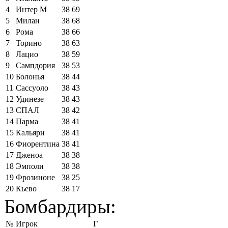
4
Интер М
38
69
5
Милан
38
68
6
Рома
38
66
7
Торино
38
63
8
Лацио
38
59
9
Сампдория
38
53
10
Болонья
38
44
11
Сассуоло
38
43
12
Удинезе
38
43
13
СПАЛ
38
42
14
Парма
38
41
15
Кальяри
38
41
16
Фиорентина
38
41
17
Дженоа
38
38
18
Эмполи
38
38
19
Фрозиноне
38
25
20
Кьево
38
17
Бомбардиры:
№
Игрок
Г