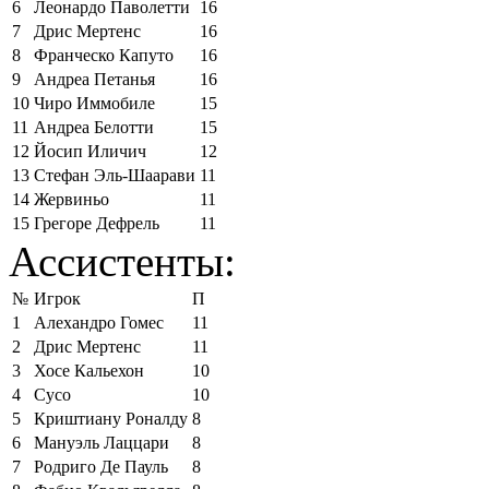
6
Леонардо Паволетти
16
7
Дрис Мертенс
16
8
Франческо Капуто
16
9
Андреа Петанья
16
10
Чиро Иммобиле
15
11
Андреа Белотти
15
12
Йосип Иличич
12
13
Стефан Эль-Шаарави
11
14
Жервиньо
11
15
Грегоре Дефрель
11
Ассистенты:
№
Игрок
П
1
Алехандро Гомес
11
2
Дрис Мертенс
11
3
Хосе Кальехон
10
4
Сусо
10
5
Криштиану Роналду
8
6
Мануэль Лаццари
8
7
Родриго Де Пауль
8