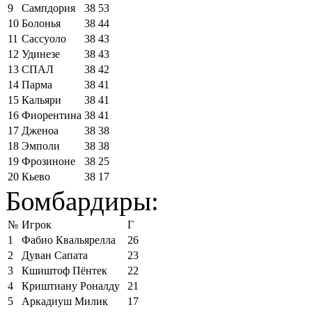
9
Сампдория
38
53
10
Болонья
38
44
11
Сассуоло
38
43
12
Удинезе
38
43
13
СПАЛ
38
42
14
Парма
38
41
15
Кальяри
38
41
16
Фиорентина
38
41
17
Дженоа
38
38
18
Эмполи
38
38
19
Фрозиноне
38
25
20
Кьево
38
17
Бомбардиры:
№
Игрок
Г
1
Фабио Квальярелла
26
2
Дуван Сапата
23
3
Кшиштоф Пёнтек
22
4
Криштиану Роналду
21
5
Аркадиуш Милик
17