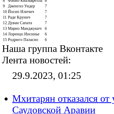
8
Фабио Квальярелла
8
9
Дженгиз Ундер
7
10
Йосип Иличич
7
11
Раде Крунич
7
12
Дуван Сапата
7
13
Марио Манджукич
6
14
Лоренцо Инсинье
6
15
Родриго Паласио
6
Наша группа Вконтакте
Лента новостей:
29.9.2023, 01:25
Мхитарян отказался от 
Саудовской Аравии