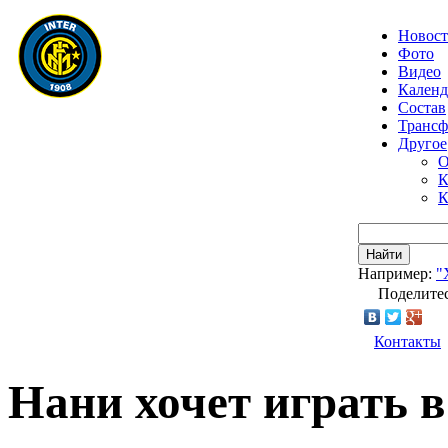
Новос
Фото
Видео
Календ
Состав
Транс
Другое
О
К
К
Найти
Например:
"
Поделитес
Контакты
Нани хочет играть 