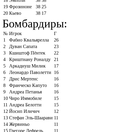
18
Эмполи
38
38
19
Фрозиноне
38
25
20
Кьево
38
17
Бомбардиры:
№
Игрок
Г
1
Фабио Квальярелла
26
2
Дуван Сапата
23
3
Кшиштоф Пёнтек
22
4
Криштиану Роналду
21
5
Аркадиуш Милик
17
6
Леонардо Паволетти
16
7
Дрис Мертенс
16
8
Франческо Капуто
16
9
Андреа Петанья
16
10
Чиро Иммобиле
15
11
Андреа Белотти
15
12
Йосип Иличич
12
13
Стефан Эль-Шаарави
11
14
Жервиньо
11
15
Грегоре Дефрель
11