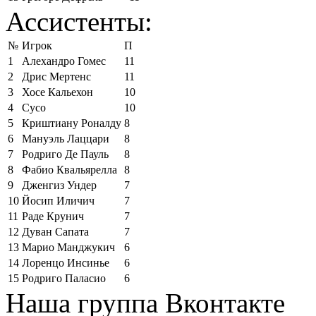
Ассистенты:
№
Игрок
П
1
Алехандро Гомес
11
2
Дрис Мертенс
11
3
Хосе Кальехон
10
4
Сусо
10
5
Криштиану Роналду
8
6
Мануэль Лаццари
8
7
Родриго Де Пауль
8
8
Фабио Квальярелла
8
9
Дженгиз Ундер
7
10
Йосип Иличич
7
11
Раде Крунич
7
12
Дуван Сапата
7
13
Марио Манджукич
6
14
Лоренцо Инсинье
6
15
Родриго Паласио
6
Наша группа Вконтакте