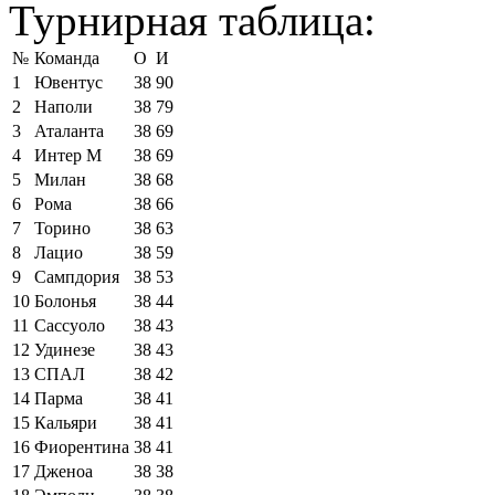
Турнирная таблица:
№
Команда
О
И
1
Ювентус
38
90
2
Наполи
38
79
3
Аталанта
38
69
4
Интер М
38
69
5
Милан
38
68
6
Рома
38
66
7
Торино
38
63
8
Лацио
38
59
9
Сампдория
38
53
10
Болонья
38
44
11
Сассуоло
38
43
12
Удинезе
38
43
13
СПАЛ
38
42
14
Парма
38
41
15
Кальяри
38
41
16
Фиорентина
38
41
17
Дженоа
38
38