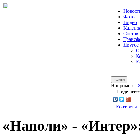
Новост
Фото
Видео
Календ
Состав
Трансф
Другое
О
К
К
Найти
Например:
"
Поделитес
Контакты
«Наполи» - «Интер»