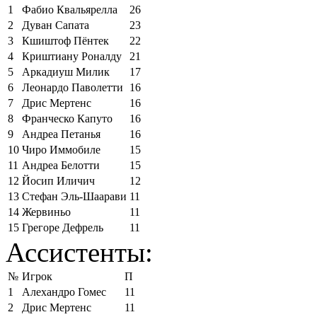
1
Фабио Квальярелла
26
2
Дуван Сапата
23
3
Кшиштоф Пёнтек
22
4
Криштиану Роналду
21
5
Аркадиуш Милик
17
6
Леонардо Паволетти
16
7
Дрис Мертенс
16
8
Франческо Капуто
16
9
Андреа Петанья
16
10
Чиро Иммобиле
15
11
Андреа Белотти
15
12
Йосип Иличич
12
13
Стефан Эль-Шаарави
11
14
Жервиньо
11
15
Грегоре Дефрель
11
Ассистенты:
№
Игрок
П
1
Алехандро Гомес
11
2
Дрис Мертенс
11