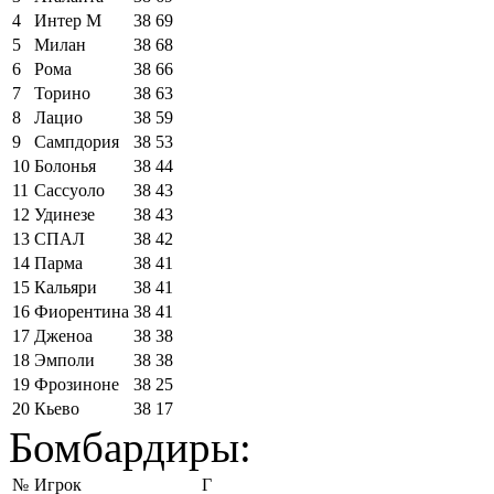
4
Интер М
38
69
5
Милан
38
68
6
Рома
38
66
7
Торино
38
63
8
Лацио
38
59
9
Сампдория
38
53
10
Болонья
38
44
11
Сассуоло
38
43
12
Удинезе
38
43
13
СПАЛ
38
42
14
Парма
38
41
15
Кальяри
38
41
16
Фиорентина
38
41
17
Дженоа
38
38
18
Эмполи
38
38
19
Фрозиноне
38
25
20
Кьево
38
17
Бомбардиры:
№
Игрок
Г