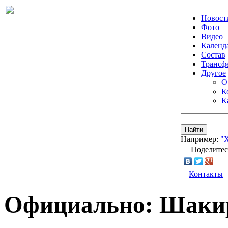
Новост
Фото
Видео
Календ
Состав
Трансф
Другое
О
К
К
Найти
Например:
"
Поделитес
Контакты
Официально: Шакир