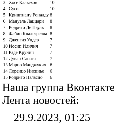
3
Хосе Кальехон
10
4
Сусо
10
5
Криштиану Роналду
8
6
Мануэль Лаццари
8
7
Родриго Де Пауль
8
8
Фабио Квальярелла
8
9
Дженгиз Ундер
7
10
Йосип Иличич
7
11
Раде Крунич
7
12
Дуван Сапата
7
13
Марио Манджукич
6
14
Лоренцо Инсинье
6
15
Родриго Паласио
6
Наша группа Вконтакте
Лента новостей:
29.9.2023, 01:25