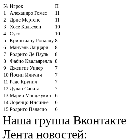
№
Игрок
П
1
Алехандро Гомес
11
2
Дрис Мертенс
11
3
Хосе Кальехон
10
4
Сусо
10
5
Криштиану Роналду
8
6
Мануэль Лаццари
8
7
Родриго Де Пауль
8
8
Фабио Квальярелла
8
9
Дженгиз Ундер
7
10
Йосип Иличич
7
11
Раде Крунич
7
12
Дуван Сапата
7
13
Марио Манджукич
6
14
Лоренцо Инсинье
6
15
Родриго Паласио
6
Наша группа Вконтакте
Лента новостей: