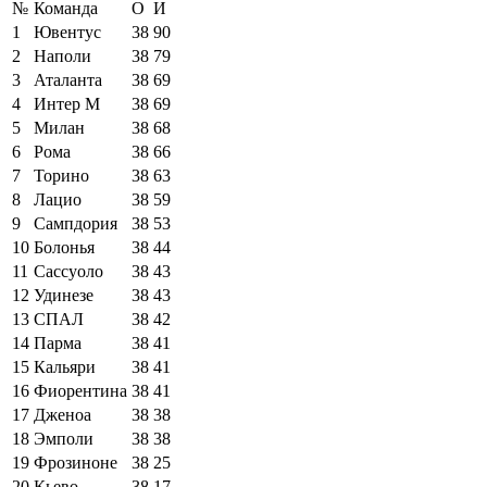
№
Команда
О
И
1
Ювентус
38
90
2
Наполи
38
79
3
Аталанта
38
69
4
Интер М
38
69
5
Милан
38
68
6
Рома
38
66
7
Торино
38
63
8
Лацио
38
59
9
Сампдория
38
53
10
Болонья
38
44
11
Сассуоло
38
43
12
Удинезе
38
43
13
СПАЛ
38
42
14
Парма
38
41
15
Кальяри
38
41
16
Фиорентина
38
41
17
Дженоа
38
38
18
Эмполи
38
38
19
Фрозиноне
38
25
20
Кьево
38
17