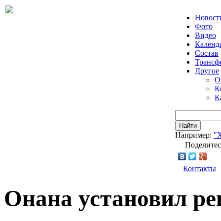
Новост
Фото
Видео
Календ
Состав
Трансф
Другое
О
К
К
Найти
Например:
"
Поделитес
Контакты
Онана установил ре