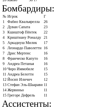
Бомбардиры:
№
Игрок
Г
1
Фабио Квальярелла
26
2
Дуван Сапата
23
3
Кшиштоф Пёнтек
22
4
Криштиану Роналду
21
5
Аркадиуш Милик
17
6
Леонардо Паволетти
16
7
Дрис Мертенс
16
8
Франческо Капуто
16
9
Андреа Петанья
16
10
Чиро Иммобиле
15
11
Андреа Белотти
15
12
Йосип Иличич
12
13
Стефан Эль-Шаарави
11
14
Жервиньо
11
15
Грегоре Дефрель
11
Ассистенты: