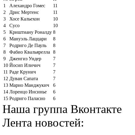
1
Алехандро Гомес
11
2
Дрис Мертенс
11
3
Хосе Кальехон
10
4
Сусо
10
5
Криштиану Роналду
8
6
Мануэль Лаццари
8
7
Родриго Де Пауль
8
8
Фабио Квальярелла
8
9
Дженгиз Ундер
7
10
Йосип Иличич
7
11
Раде Крунич
7
12
Дуван Сапата
7
13
Марио Манджукич
6
14
Лоренцо Инсинье
6
15
Родриго Паласио
6
Наша группа Вконтакте
Лента новостей: