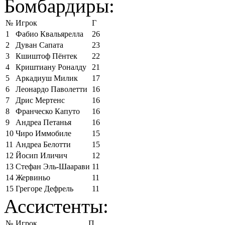
Бомбардиры:
№
Игрок
Г
1
Фабио Квальярелла
26
2
Дуван Сапата
23
3
Кшиштоф Пёнтек
22
4
Криштиану Роналду
21
5
Аркадиуш Милик
17
6
Леонардо Паволетти
16
7
Дрис Мертенс
16
8
Франческо Капуто
16
9
Андреа Петанья
16
10
Чиро Иммобиле
15
11
Андреа Белотти
15
12
Йосип Иличич
12
13
Стефан Эль-Шаарави
11
14
Жервиньо
11
15
Грегоре Дефрель
11
Ассистенты:
№
Игрок
П