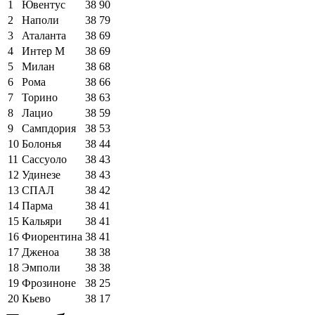
1
Ювентус
38
90
2
Наполи
38
79
3
Аталанта
38
69
4
Интер М
38
69
5
Милан
38
68
6
Рома
38
66
7
Торино
38
63
8
Лацио
38
59
9
Сампдория
38
53
10
Болонья
38
44
11
Сассуоло
38
43
12
Удинезе
38
43
13
СПАЛ
38
42
14
Парма
38
41
15
Кальяри
38
41
16
Фиорентина
38
41
17
Дженоа
38
38
18
Эмполи
38
38
19
Фрозиноне
38
25
20
Кьево
38
17