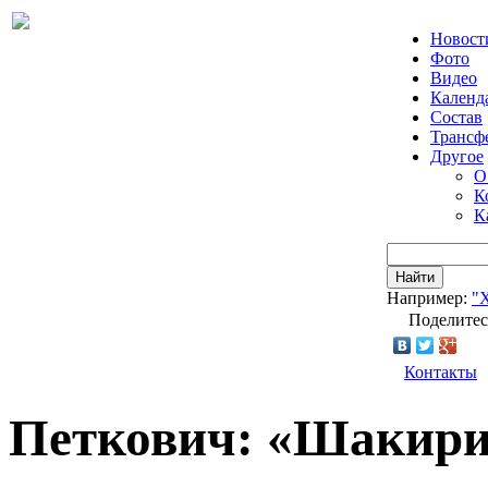
Новост
Фото
Видео
Календ
Состав
Трансф
Другое
О
К
К
Найти
Например:
"
Поделитес
Контакты
Петкович: «Шакири