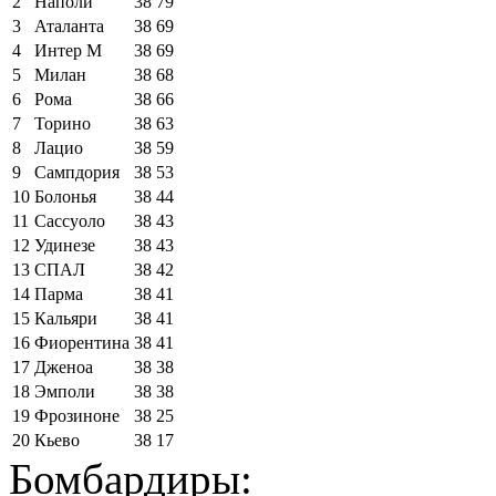
2
Наполи
38
79
3
Аталанта
38
69
4
Интер М
38
69
5
Милан
38
68
6
Рома
38
66
7
Торино
38
63
8
Лацио
38
59
9
Сампдория
38
53
10
Болонья
38
44
11
Сассуоло
38
43
12
Удинезе
38
43
13
СПАЛ
38
42
14
Парма
38
41
15
Кальяри
38
41
16
Фиорентина
38
41
17
Дженоа
38
38
18
Эмполи
38
38
19
Фрозиноне
38
25
20
Кьево
38
17
Бомбардиры: