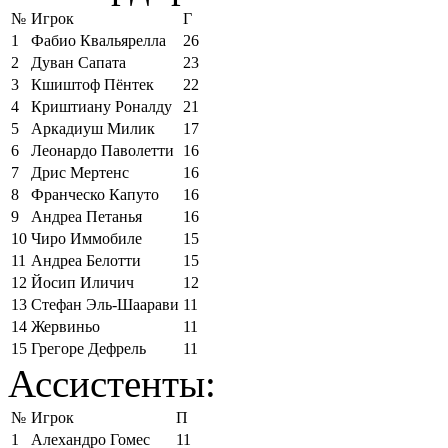
№
Игрок
Г
1
Фабио Квальярелла
26
2
Дуван Сапата
23
3
Кшиштоф Пёнтек
22
4
Криштиану Роналду
21
5
Аркадиуш Милик
17
6
Леонардо Паволетти
16
7
Дрис Мертенс
16
8
Франческо Капуто
16
9
Андреа Петанья
16
10
Чиро Иммобиле
15
11
Андреа Белотти
15
12
Йосип Иличич
12
13
Стефан Эль-Шаарави
11
14
Жервиньо
11
15
Грегоре Дефрель
11
Ассистенты:
№
Игрок
П
1
Алехандро Гомес
11