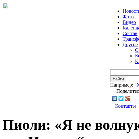
Новост
Фото
Видео
Календ
Состав
Трансф
Другое
О
К
К
Найти
Например:
"
Поделитес
Контакты
Пиоли: «Я не волну