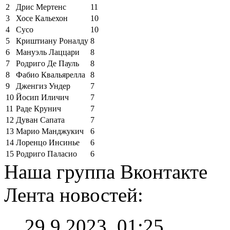
2
Дрис Мертенс
11
3
Хосе Кальехон
10
4
Сусо
10
5
Криштиану Роналду
8
6
Мануэль Лаццари
8
7
Родриго Де Пауль
8
8
Фабио Квальярелла
8
9
Дженгиз Ундер
7
10
Йосип Иличич
7
11
Раде Крунич
7
12
Дуван Сапата
7
13
Марио Манджукич
6
14
Лоренцо Инсинье
6
15
Родриго Паласио
6
Наша группа Вконтакте
Лента новостей:
29.9.2023, 01:25