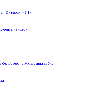
 с «Интером» (1:1)
моменты (видео)
т без потерь, у Мхитаряна дубль
ода