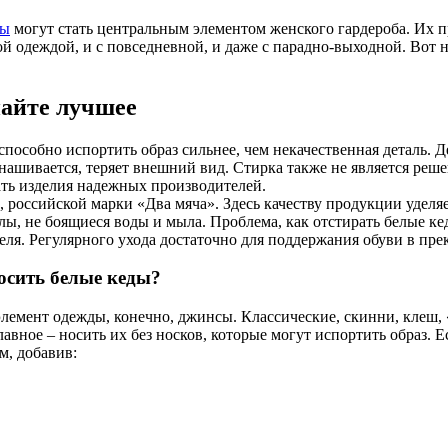
ды
могут стать центральным элементом женского гардероба. Их п
й одеждой, и с повседневной, и даже с парадно-выходной. Вот
айте лучшее
способно испортить образ сильнее, чем некачественная деталь. Д
нашивается, теряет внешний вид. Стирка также не является реш
ть изделия надежных производителей.
 российской марки «Два мяча». Здесь качеству продукции удел
лы, не боящиеся воды и мыла. Проблема, как отстирать белые кед
еля. Регулярного ухода достаточно для поддержания обуви в пре
осить белые кеды?
лемент одежды, конечно, джинсы. Классические, скинни, клеш
лавное – носить их без носков, которые могут испортить образ.
м, добавив: