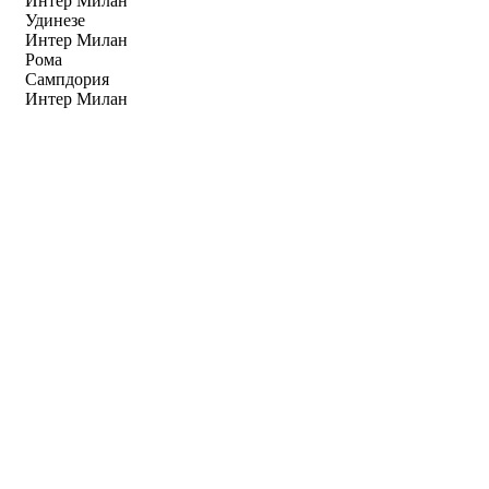
Интер Милан
Удинезе
Интер Милан
Рома
Сампдория
Интер Милан