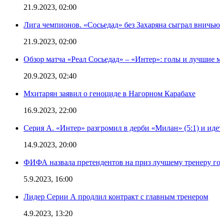
21.9.2023, 02:00
Лига чемпионов. «Сосьедад» без Захаряна сыграл вничью
21.9.2023, 02:00
Обзор матча «Реал Сосьедад» – «Интер»: голы и лучшие 
20.9.2023, 02:40
Мхитарян заявил о геноциде в Нагорном Карабахе
16.9.2023, 22:00
Серия А. «Интер» разгромил в дерби «Милан» (5:1) и иде
14.9.2023, 20:00
ФИФА назвала претендентов на приз лучшему тренеру г
5.9.2023, 16:00
Лидер Серии А продлил контракт с главным тренером
4.9.2023, 13:20