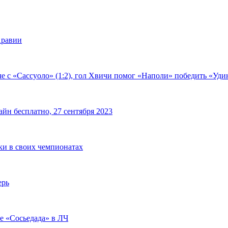
Аравии
е с «Сассуоло» (1:2), гол Хвичи помог «Наполи» победить «Удин
йн бесплатно, 27 сентября 2023
чки в своих чемпионатах
ерь
че «Сосьедада» в ЛЧ