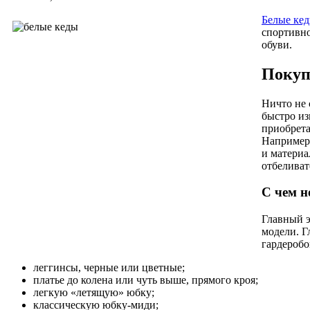
Белые ке
спортивно
обуви.
Покуп
Ничто не 
быстро из
приобрета
Например,
и материа
отбеливат
С чем н
Главный э
модели. Г
гардеробо
леггинсы, черные или цветные;
платье до колена или чуть выше, прямого кроя;
легкую «летящую» юбку;
классическую юбку-миди;