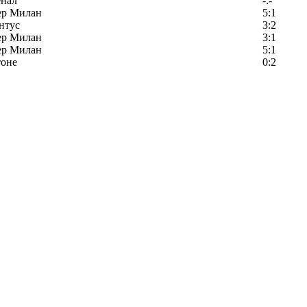
енал
-:-
ер Милан
5:1
нтус
3:2
ер Милан
3:1
ер Милан
5:1
тоне
0:2