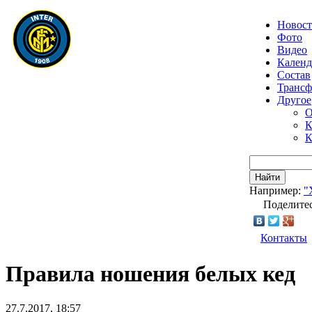
Новос
Фото
Видео
Календ
Состав
Транс
Другое
О
К
К
Найти
Например:
"
Поделитес
Контакты
Правила ношения белых кед
27.7.2017, 18:57