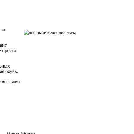
ное
иант
е просто
льных
ая обувь.
е выглядят