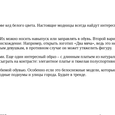
ве кед белого цвета. Настоящие модницы
всегда найдут интерес
Их можно носить навыпуск или заправлять в обувь. Второй вар
исхождение. Например, открыть логотип «Два мяча», ведь это н
авым девушкам, в противном случае он может утяжелить фигуру.
ами. Еще один интересный образ – с длинным платьем из натура
ыграть на контрасте: элегантное платье и тяжелая полуспортивн
юбимой обувью. Особенно если это белоснежные модели, которы
одные подиумы и улицы города. Будьте в тренде.