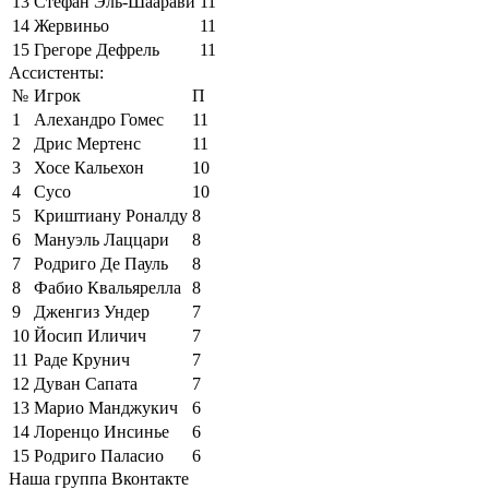
13
Стефан Эль-Шаарави
11
14
Жервиньо
11
15
Грегоре Дефрель
11
Ассистенты:
№
Игрок
П
1
Алехандро Гомес
11
2
Дрис Мертенс
11
3
Хосе Кальехон
10
4
Сусо
10
5
Криштиану Роналду
8
6
Мануэль Лаццари
8
7
Родриго Де Пауль
8
8
Фабио Квальярелла
8
9
Дженгиз Ундер
7
10
Йосип Иличич
7
11
Раде Крунич
7
12
Дуван Сапата
7
13
Марио Манджукич
6
14
Лоренцо Инсинье
6
15
Родриго Паласио
6
Наша группа Вконтакте