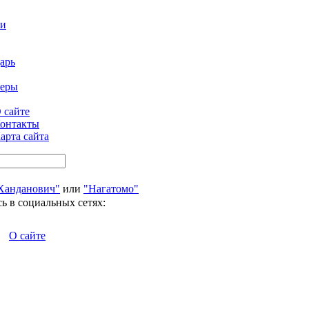
ти
арь
феры
 сайте
онтакты
арта сайта
Ханданович"
или
"Нагатомо"
ь в социальных сетях:
О сайте