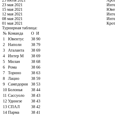
25 июля 2021
Арс
23 мая 2021
Инт
15 мая 2021
Юве
12 мая 2021
Инт
08 мая 2021
Инт
01 мая 2021
Кро
Турнирная таблица:
№
Команда
О
И
1
Ювентус
38
90
2
Наполи
38
79
3
Аталанта
38
69
4
Интер М
38
69
5
Милан
38
68
6
Рома
38
66
7
Торино
38
63
8
Лацио
38
59
9
Сампдория
38
53
10
Болонья
38
44
11
Сассуоло
38
43
12
Удинезе
38
43
13
СПАЛ
38
42
14
Парма
38
41