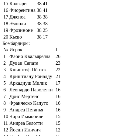
15
Кальяри
38
41
16
Фиорентина
38
41
17
Дженоа
38
38
18
Эмполи
38
38
19
Фрозиноне
38
25
20
Кьево
38
17
Бомбардиры:
№
Игрок
Г
1
Фабио Квальярелла
26
2
Дуван Сапата
23
3
Кшиштоф Пёнтек
22
4
Криштиану Роналду
21
5
Аркадиуш Милик
17
6
Леонардо Паволетти
16
7
Дрис Мертенс
16
8
Франческо Капуто
16
9
Андреа Петанья
16
10
Чиро Иммобиле
15
11
Андреа Белотти
15
12
Йосип Иличич
12