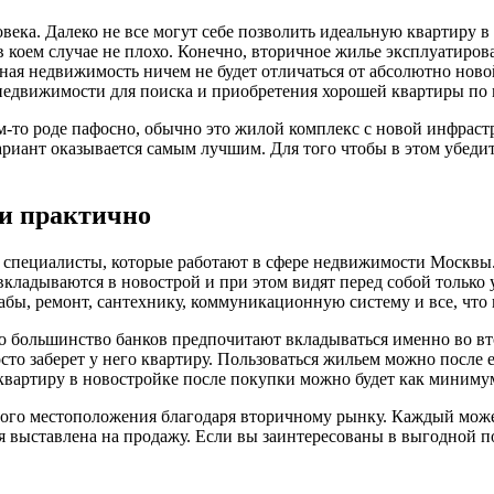
века. Далеко не все могут себе позволить идеальную квартиру в
 коем случае не плохо. Конечно, вторичное жилье эксплуатировал
нная недвижимость ничем не будет отличаться от абсолютно нов
недвижимости для поиска и приобретения хорошей квартиры по 
ом-то роде пафосно, обычно это жилой комплекс с новой инфрас
риант оказывается самым лучшим. Для того чтобы в этом убедит
 и практично
специалисты, которые работают в сфере недвижимости Москвы. 
вкладываются в новострой и при этом видят перед собой только 
бы, ремонт, сантехнику, коммуникационную систему и все, что 
, то большинство банков предпочитают вкладываться именно во в
осто заберет у него квартиру. Пользоваться жильем можно после
 квартиру в новостройке после покупки можно будет как минимум
ого местоположения благодаря вторичному рынку. Каждый может
ая выставлена на продажу. Если вы заинтересованы в выгодной