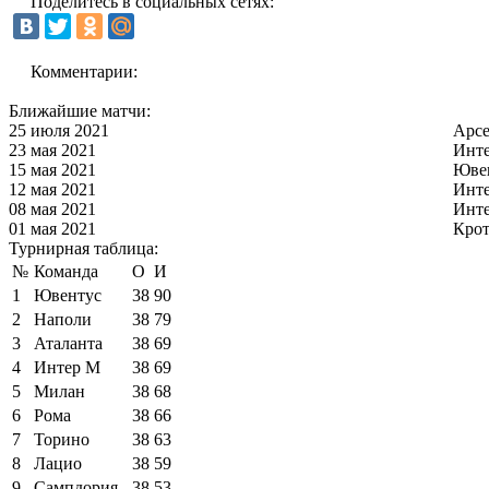
Поделитесь в социальных сетях:
Комментарии:
Ближайшие матчи:
25 июля 2021
Арс
23 мая 2021
Инт
15 мая 2021
Юве
12 мая 2021
Инт
08 мая 2021
Инт
01 мая 2021
Кро
Турнирная таблица:
№
Команда
О
И
1
Ювентус
38
90
2
Наполи
38
79
3
Аталанта
38
69
4
Интер М
38
69
5
Милан
38
68
6
Рома
38
66
7
Торино
38
63
8
Лацио
38
59
9
Сампдория
38
53