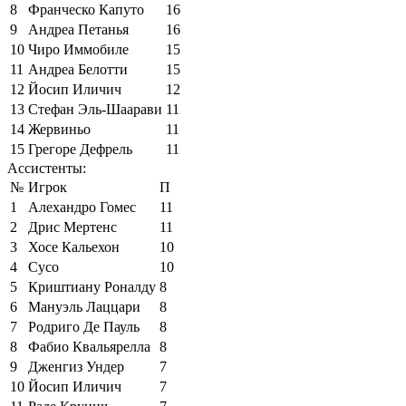
8
Франческо Капуто
16
9
Андреа Петанья
16
10
Чиро Иммобиле
15
11
Андреа Белотти
15
12
Йосип Иличич
12
13
Стефан Эль-Шаарави
11
14
Жервиньо
11
15
Грегоре Дефрель
11
Ассистенты:
№
Игрок
П
1
Алехандро Гомес
11
2
Дрис Мертенс
11
3
Хосе Кальехон
10
4
Сусо
10
5
Криштиану Роналду
8
6
Мануэль Лаццари
8
7
Родриго Де Пауль
8
8
Фабио Квальярелла
8
9
Дженгиз Ундер
7
10
Йосип Иличич
7