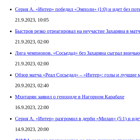
Серия А. «Интер» победил «Эмполи» (1:0) и идет без пот
21.9.2023, 10:05
Быстров резко отреагировал на неучастие Захаряна в мат
21.9.2023, 02:00
Лига чемпионов. «Сосьедад» без Захаряна сыграл вничью
21.9.2023, 02:00
Обзор матча «Реал Сосьедад» – «Интер»: голы и лучшие 
20.9.2023, 02:40
Мхитарян заявил о геноциде в Нагорном Карабахе
16.9.2023, 22:00
Серия А. «Интер» разгромил в дерби «Милан» (5:1) и иде
14.9.2023, 20:00