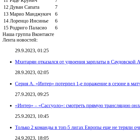
11
Раде Крунич
7
12
Дуван Сапата
7
13
Марио Манджукич
6
14
Лоренцо Инсинье
6
15
Родриго Паласио
6
Наша группа Вконтакте
Лента новостей:
29.9.2023, 01:25
Мхитарян отказался от удвоения зарплаты в Саудовской 
28.9.2023, 02:05
Серия А. «Интер» потерпел 1-е поражение в сезоне в матч
27.9.2023, 09:25
«Интер» – «Сассуоло»: смотреть прямую трансляцию онла
25.9.2023, 10:45
Только 2 команды в топ-5 лигах Европы еще не теряли о
24.9.2023, 18:05