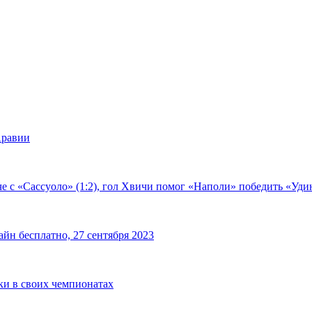
Аравии
е с «Сассуоло» (1:2), гол Хвичи помог «Наполи» победить «Удин
йн бесплатно, 27 сентября 2023
чки в своих чемпионатах