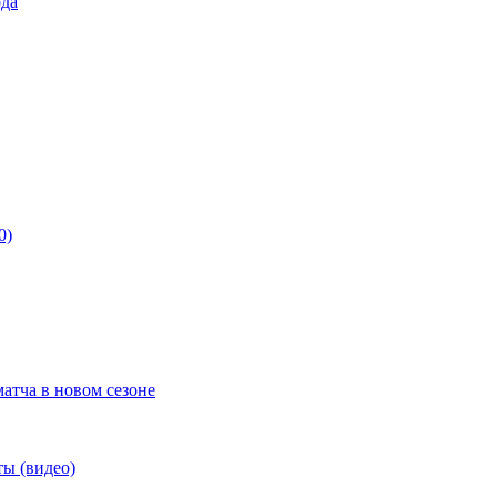
ода
0)
матча в новом сезоне
ты (видео)