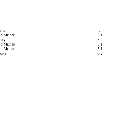
енал
-:-
ер Милан
5:1
нтус
3:2
ер Милан
3:1
ер Милан
5:1
тоне
0:2