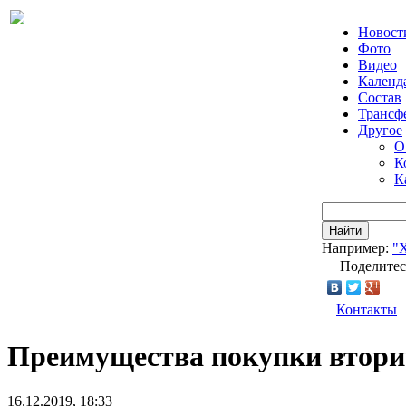
Новост
Фото
Видео
Календ
Состав
Трансф
Другое
О
К
К
Найти
Например:
"
Поделитес
Контакты
Преимущества покупки втори
16.12.2019, 18:33