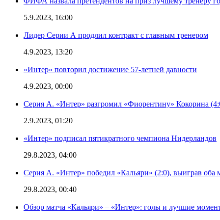
ФИФА назвала претендентов на приз лучшему тренеру г
5.9.2023, 16:00
Лидер Серии А продлил контракт с главным тренером
4.9.2023, 13:20
«Интер» повторил достижение 57-летней давности
4.9.2023, 00:00
Серия А. «Интер» разгромил «Фиорентину» Кокорина (4:
2.9.2023, 01:20
«Интер» подписал пятикратного чемпиона Нидерландов
29.8.2023, 04:00
Серия А. «Интер» победил «Кальяри» (2:0), выиграв оба 
29.8.2023, 00:40
Обзор матча «Кальяри» – «Интер»: голы и лучшие момен