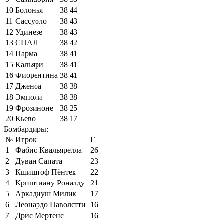
10
Болонья
38
44
11
Сассуоло
38
43
12
Удинезе
38
43
13
СПАЛ
38
42
14
Парма
38
41
15
Кальяри
38
41
16
Фиорентина
38
41
17
Дженоа
38
38
18
Эмполи
38
38
19
Фрозиноне
38
25
20
Кьево
38
17
Бомбардиры:
№
Игрок
Г
1
Фабио Квальярелла
26
2
Дуван Сапата
23
3
Кшиштоф Пёнтек
22
4
Криштиану Роналду
21
5
Аркадиуш Милик
17
6
Леонардо Паволетти
16
7
Дрис Мертенс
16