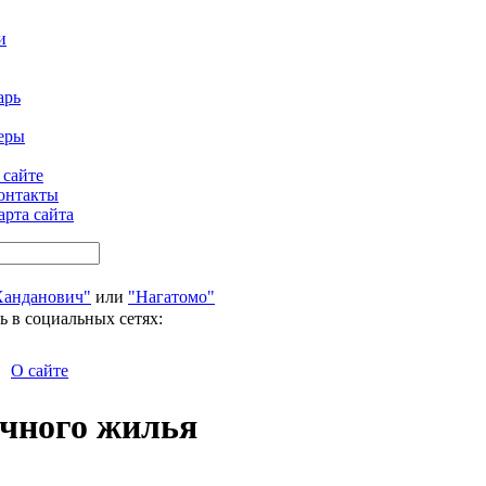
и
арь
еры
 сайте
онтакты
арта сайта
Ханданович"
или
"Нагатомо"
ь в социальных сетях:
О сайте
чного жилья