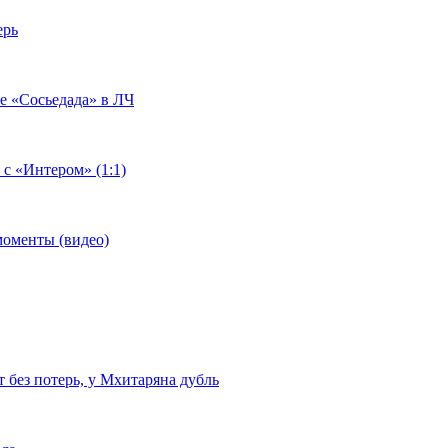
ерь
че «Сосьедада» в ЛЧ
 с «Интером» (1:1)
моменты (видео)
т без потерь, у Мхитаряна дубль