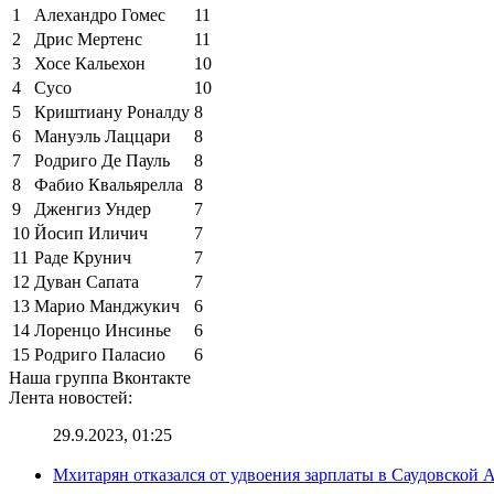
1
Алехандро Гомес
11
2
Дрис Мертенс
11
3
Хосе Кальехон
10
4
Сусо
10
5
Криштиану Роналду
8
6
Мануэль Лаццари
8
7
Родриго Де Пауль
8
8
Фабио Квальярелла
8
9
Дженгиз Ундер
7
10
Йосип Иличич
7
11
Раде Крунич
7
12
Дуван Сапата
7
13
Марио Манджукич
6
14
Лоренцо Инсинье
6
15
Родриго Паласио
6
Наша группа Вконтакте
Лента новостей:
29.9.2023, 01:25
Мхитарян отказался от удвоения зарплаты в Саудовской 