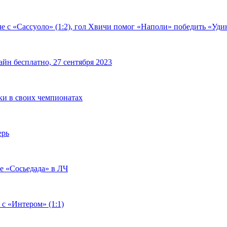
е с «Сассуоло» (1:2), гол Хвичи помог «Наполи» победить «Удин
йн бесплатно, 27 сентября 2023
чки в своих чемпионатах
ерь
че «Сосьедада» в ЛЧ
 с «Интером» (1:1)