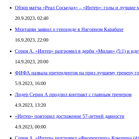
Обзор матча «Реал Сосьедад» – «Интер»: голы и лучшие 
20.9.2023, 02:40
Мхитарян заявил о геноциде в Нагорном Карабахе
16.9.2023, 22:00
Серия А. «Интер» разгромил в дерби «Милан» (5:1) и иде
14.9.2023, 20:00
ФИФА назвала претендентов на приз лучшему тренеру г
5.9.2023, 16:00
Лидер Серии А продлил контракт с главным тренером
4.9.2023, 13:20
«Интер» повторил достижение 57-летней давности
4.9.2023, 00:00
Серия А. «Интер» разгромил «Фиорентину» Кокорина (4: