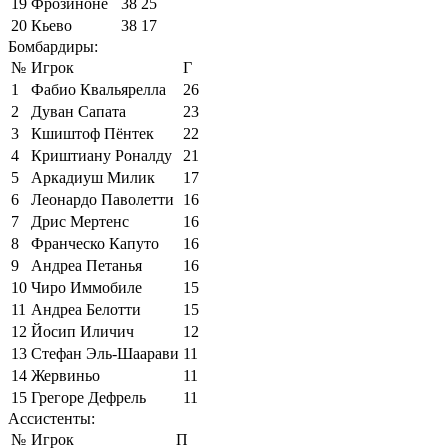
19
Фрозиноне
38
25
20
Кьево
38
17
Бомбардиры:
№
Игрок
Г
1
Фабио Квальярелла
26
2
Дуван Сапата
23
3
Кшиштоф Пёнтек
22
4
Криштиану Роналду
21
5
Аркадиуш Милик
17
6
Леонардо Паволетти
16
7
Дрис Мертенс
16
8
Франческо Капуто
16
9
Андреа Петанья
16
10
Чиро Иммобиле
15
11
Андреа Белотти
15
12
Йосип Иличич
12
13
Стефан Эль-Шаарави
11
14
Жервиньо
11
15
Грегоре Дефрель
11
Ассистенты:
№
Игрок
П