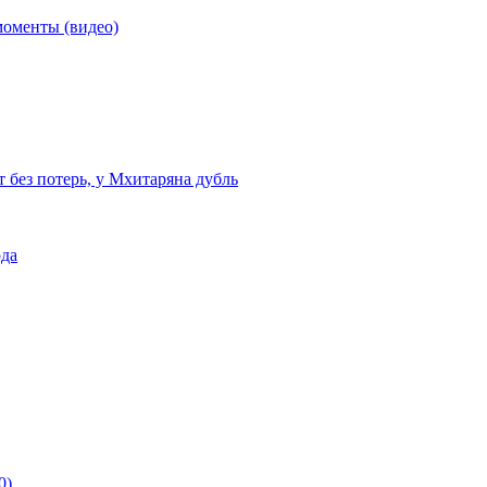
моменты (видео)
т без потерь, у Мхитаряна дубль
ода
0)