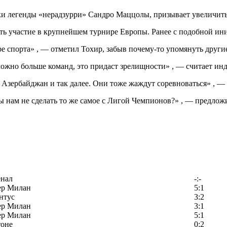
и легенды «нерадзурри» Сандро Маццолы, призывает увеличить
ть участие в крупнейшем турнире Европы. Ранее с подобной и
 спорта» , — отметил Тохир, забыв почему-то упомянуть другие
можно больше команд, это придаст зрелищности» , — считает ин
 Азербайджан и так далее. Они тоже жаждут соревноваться» , — 
 нам не сделать то же самое с Лигой Чемпионов?» , — предлож
енал
-:-
ер Милан
5:1
нтус
3:2
ер Милан
3:1
ер Милан
5:1
тоне
0:2