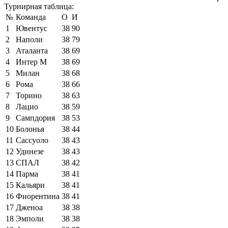
Турнирная таблица:
№
Команда
О
И
1
Ювентус
38
90
2
Наполи
38
79
3
Аталанта
38
69
4
Интер М
38
69
5
Милан
38
68
6
Рома
38
66
7
Торино
38
63
8
Лацио
38
59
9
Сампдория
38
53
10
Болонья
38
44
11
Сассуоло
38
43
12
Удинезе
38
43
13
СПАЛ
38
42
14
Парма
38
41
15
Кальяри
38
41
16
Фиорентина
38
41
17
Дженоа
38
38
18
Эмполи
38
38