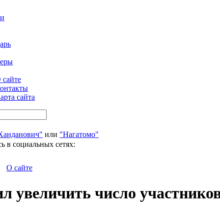
ти
арь
феры
 сайте
онтакты
арта сайта
Ханданович"
или
"Нагатомо"
ь в социальных сетях:
О сайте
ил увеличить число участнико