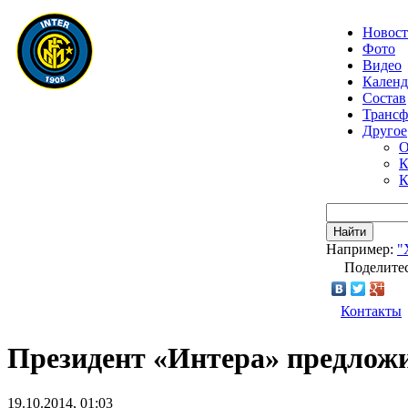
Новос
Фото
Видео
Календ
Состав
Транс
Другое
О
К
К
Найти
Например:
"
Поделитес
Контакты
Президент «Интера» предлож
19.10.2014, 01:03