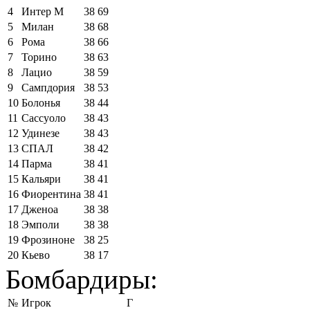
4
Интер М
38
69
5
Милан
38
68
6
Рома
38
66
7
Торино
38
63
8
Лацио
38
59
9
Сампдория
38
53
10
Болонья
38
44
11
Сассуоло
38
43
12
Удинезе
38
43
13
СПАЛ
38
42
14
Парма
38
41
15
Кальяри
38
41
16
Фиорентина
38
41
17
Дженоа
38
38
18
Эмполи
38
38
19
Фрозиноне
38
25
20
Кьево
38
17
Бомбардиры:
№
Игрок
Г