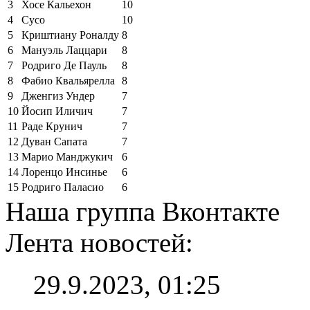
3
Хосе Кальехон
10
4
Сусо
10
5
Криштиану Роналду
8
6
Мануэль Лаццари
8
7
Родриго Де Пауль
8
8
Фабио Квальярелла
8
9
Дженгиз Ундер
7
10
Йосип Иличич
7
11
Раде Крунич
7
12
Дуван Сапата
7
13
Марио Манджукич
6
14
Лоренцо Инсинье
6
15
Родриго Паласио
6
Наша группа Вконтакте
Лента новостей:
29.9.2023, 01:25