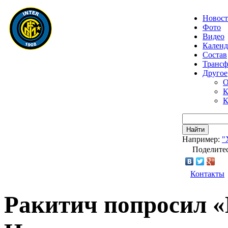
Новос
Фото
Видео
Календ
Состав
Транс
Другое
О
К
К
Найти
Например:
"
Поделитес
Контакты
Ракитич попросил «