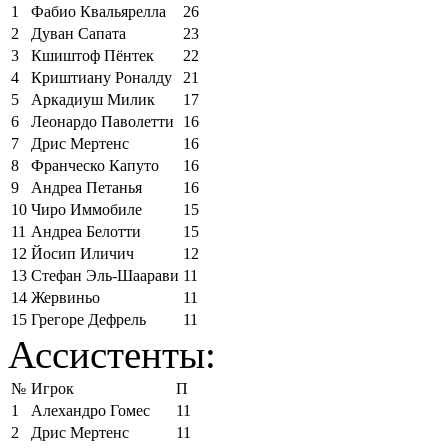
1
Фабио Квальярелла
26
2
Дуван Сапата
23
3
Кшиштоф Пёнтек
22
4
Криштиану Роналду
21
5
Аркадиуш Милик
17
6
Леонардо Паволетти
16
7
Дрис Мертенс
16
8
Франческо Капуто
16
9
Андреа Петанья
16
10
Чиро Иммобиле
15
11
Андреа Белотти
15
12
Йосип Иличич
12
13
Стефан Эль-Шаарави
11
14
Жервиньо
11
15
Грегоре Дефрель
11
Ассистенты:
№
Игрок
П
1
Алехандро Гомес
11
2
Дрис Мертенс
11