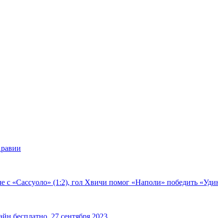
Аравии
е с «Сассуоло» (1:2), гол Хвичи помог «Наполи» победить «Удин
йн бесплатно, 27 сентября 2023