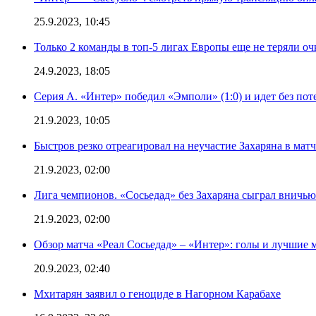
25.9.2023, 10:45
Только 2 команды в топ-5 лигах Европы еще не теряли о
24.9.2023, 18:05
Серия А. «Интер» победил «Эмполи» (1:0) и идет без пот
21.9.2023, 10:05
Быстров резко отреагировал на неучастие Захаряна в мат
21.9.2023, 02:00
Лига чемпионов. «Сосьедад» без Захаряна сыграл вничью
21.9.2023, 02:00
Обзор матча «Реал Сосьедад» – «Интер»: голы и лучшие 
20.9.2023, 02:40
Мхитарян заявил о геноциде в Нагорном Карабахе