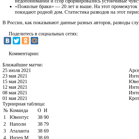
недопонимании и ссор сформировались устойчивые чувства
«Пожилые браки» — 20 лет и выше. На этот промежуток в
покидают родной дом. Статистика разводов на этот пери
В России, как показывают данные разных авторов, разводы сл
Поделитесь в социальных сетях:
Комментарии:
Ближайшие матчи:
25 июля 2021
Арс
23 мая 2021
Инт
15 мая 2021
Юве
12 мая 2021
Инт
08 мая 2021
Инт
01 мая 2021
Кро
Турнирная таблица:
№
Команда
О
И
1
Ювентус
38
90
2
Наполи
38
79
3
Аталанта
38
69
4
Интер М
38
69