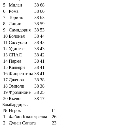
5
Милан
38
68
6
Рома
38
66
7
Торино
38
63
8
Лацио
38
59
9
Сампдория
38
53
10
Болонья
38
44
11
Сассуоло
38
43
12
Удинезе
38
43
13
СПАЛ
38
42
14
Парма
38
41
15
Кальяри
38
41
16
Фиорентина
38
41
17
Дженоа
38
38
18
Эмполи
38
38
19
Фрозиноне
38
25
20
Кьево
38
17
Бомбардиры:
№
Игрок
Г
1
Фабио Квальярелла
26
2
Дуван Сапата
23