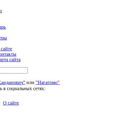
и
арь
еры
 сайте
онтакты
арта сайта
Ханданович"
или
"Нагатомо"
ь в социальных сетях:
О сайте