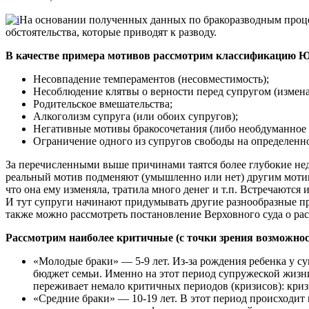
На основании полученных данных по бракоразводным проц
обстоятельства, которые приводят к разводу.
В качестве примера мотивов рассмотрим классификацию Ю
Несовпадение темпераментов (несовместимость);
Несоблюдение клятвы о верности перед супругом (измена
Родительское вмешательства;
Алкоголизм супруга (или обоих супругов);
Негативные мотивы бракосочетания (либо необдуманное 
Ограничение одного из супругов свободы на определенно
За перечисленными выше причинами таятся более глубокие нед
реальный мотив подменяют (умышленно или нет) другим мотивом
что она ему изменяла, тратила много денег и т.п. Встречаются
И тут супруги начинают придумывать другие разнообразные пр
также можно рассмотреть постановление Верховного суда о ра
Рассмотрим наиболее критичные (с точки зрения возможнос
«Молодые браки» — 5-9 лет. Из-за рождения ребенка у су
бюджет семьи. Именно на этот период супружеской жизни
переживает немало критичных периодов (кризисов): кризи
«Средние браки» — 10-19 лет. В этот период происходит