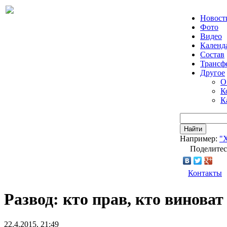
Новост
Фото
Видео
Календ
Состав
Трансф
Другое
О
К
К
Найти
Например:
"
Поделитес
Контакты
Развод: кто прав, кто виноват
22.4.2015, 21:49