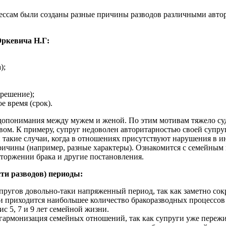
ессам были созданы разные причины разводов различными авто
ркевича Н.Г:
);
решение);
е время (срок).
опонимания между мужем и женой. По этим мотивам тяжело суди
. К примеру, супруг недоволен авторитарностью своей супруги,
 и такие случаи, когда в отношениях присутствуют нарушения в и
ичины (например, разные характеры). Ознакомится с семейным 
сторжении брака и другие постановления.
ти разводов) периоды:
пругов довольно-таки напряженный период, так как заметно сок
 приходится наибольшее количество бракоразводных процессов (
с 5, 7 и 9 лет семейной жизни.
 гармонизация семейных отношений, так как супруги уже пережи