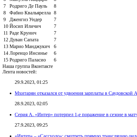
7
Родриго Де Пауль
8
8
Фабио Квальярелла
8
9
Дженгиз Ундер
7
10
Йосип Иличич
7
11
Раде Крунич
7
12
Дуван Сапата
7
13
Марио Манджукич
6
14
Лоренцо Инсинье
6
15
Родриго Паласио
6
Наша группа Вконтакте
Лента новостей:
29.9.2023, 01:25
Мхитарян отказался от удвоения зарплаты в Саудовской 
28.9.2023, 02:05
Серия А. «Интер» потерпел 1-е поражение в сезоне в матч
27.9.2023, 09:25
«Интер» – «Сассуоло»: смотреть прямую трансляцию онла