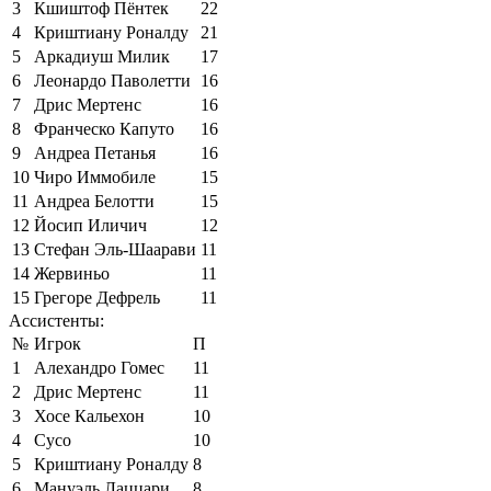
3
Кшиштоф Пёнтек
22
4
Криштиану Роналду
21
5
Аркадиуш Милик
17
6
Леонардо Паволетти
16
7
Дрис Мертенс
16
8
Франческо Капуто
16
9
Андреа Петанья
16
10
Чиро Иммобиле
15
11
Андреа Белотти
15
12
Йосип Иличич
12
13
Стефан Эль-Шаарави
11
14
Жервиньо
11
15
Грегоре Дефрель
11
Ассистенты:
№
Игрок
П
1
Алехандро Гомес
11
2
Дрис Мертенс
11
3
Хосе Кальехон
10
4
Сусо
10
5
Криштиану Роналду
8
6
Мануэль Лаццари
8