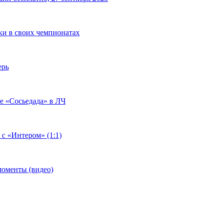
чки в своих чемпионатах
ерь
че «Сосьедада» в ЛЧ
 с «Интером» (1:1)
моменты (видео)