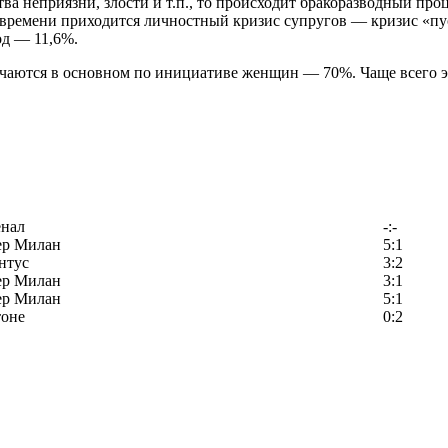
 неприязни, злости и т.п., то происходит бракоразводный проце
ремени приходится личностный кризис супругов — кризис «пусто
од — 11,6%.
учаются в основном по инициативе женщин — 70%. Чаще всего эт
енал
-:-
ер Милан
5:1
нтус
3:2
ер Милан
3:1
ер Милан
5:1
тоне
0:2